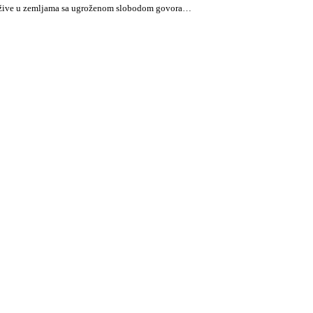
oji žive u zemljama sa ugroženom slobodom govora…