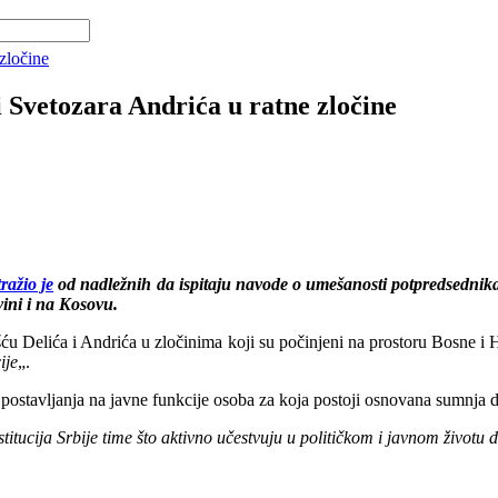
zločine
i Svetozara Andrića u ratne zločine
tražio je
od nadležnih da ispitaju navode o umešanosti potpredsednik
ini i na Kosovu.
šću Delića i Andrića u zločinima koji su počinjeni na prostoru Bosne i 
ije
„.
 i postavljanja na javne funkcije osoba za koja postoji osnovana sumnja 
titucija Srbije time što aktivno učestvuju u političkom i javnom životu d