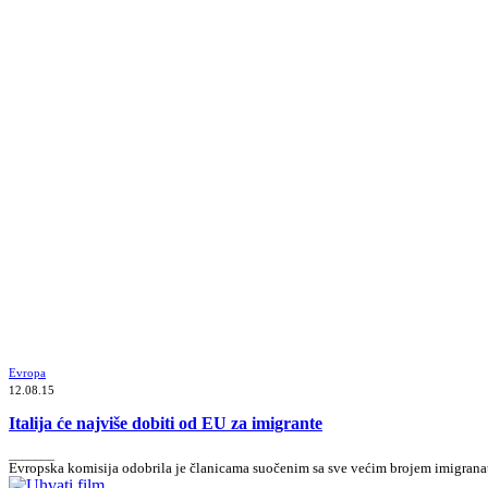
Evropa
12.08.15
Italija će najviše dobiti od EU za imigrante
_______
Evropska komisija odobrila je članicama suočenim sa sve većim brojem imigranata