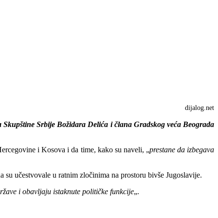
dijalog.net
a Skupštine Srbije Božidara Delića i člana Gradskog veća Beograda
Hercegovine i Kosova i da time, kako su naveli, „
prestane da izbegava
da su učestvovale u ratnim zločinima na prostoru bivše Jugoslavije.
ržave i obavljaju istaknute političke funkcije
„.