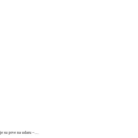
oje su prve na udaru –…