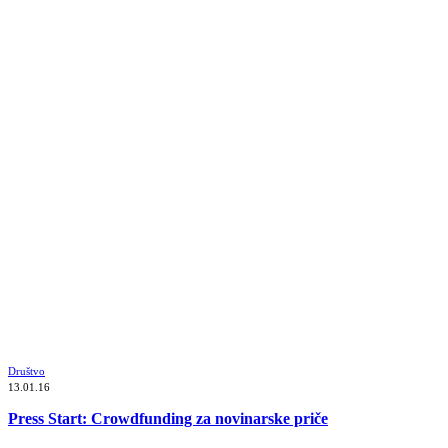
Društvo
13.01.16
Press Start: Crowdfunding za novinarske priče
_______