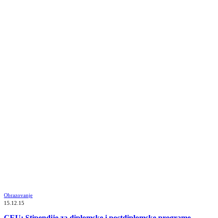
Obrazovanje
15.12.15
CEU: Stipendije za diplomske i postdiplomske programe