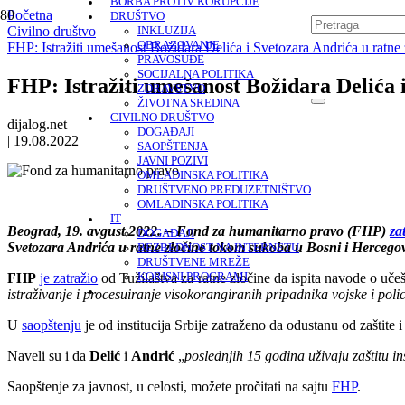
BORBA PROTIV KORUPCIJE
Početna
DRUŠTVO
Civilno društvo
INKLUZIJA
OBRAZOVANJE
FHP: Istražiti umešanost Božidara Delića i Svetozara Andrića u ratne 
PRAVOSUĐE
SOCIJALNA POLITIKA
FHP: Istražiti umešanost Božidara Delića 
ZDRAVSTVO
ŽIVOTNA SREDINA
CIVILNO DRUŠTVO
dijalog.net
DOGAĐAJI
|
19.08.2022
SAOPŠTENJA
JAVNI POZIVI
OMLADINSKA POLITIKA
DRUŠTVENO PREDUZETNIŠTVO
OMLADINSKA POLITIKA
IT
Beograd, 19. avgust 2022. – Fond za humanitarno pravo (FHP)
za
DOGAĐAJI
Svetozara Andrića u ratne zločine tokom sukoba u Bosni i Hercegov
BEZBEDNOST NA INTERNETU
DRUŠTVENE MREŽE
FHP
je zatražio
od Tužilaštva za ratne zločine da ispita navode o uče
KORISNI PROGRAMI
istraživanje i procesuiranje visokorangiranih pripadnika vojske i polic
U
saopštenju
je od institucija Srbije zatraženo da odustanu od zaštite
Naveli su i da
Delić
i
Andrić
„
poslednjih 15 godina uživaju zaštitu ins
Saopštenje za javnost, u celosti, možete pročitati na sajtu
FHP
.