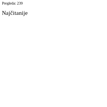
Pregleda:
239
Najčitanije