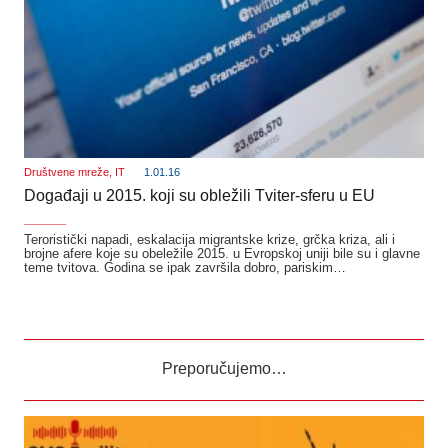
Društvene mreže
,
IT
1.01.16
Događaji u 2015. koji su obležili Tviter-sferu u EU
_______
Teroristički napadi, eskalacija migrantske krize, grčka kriza, ali i
brojne afere koje su obeležile 2015. u Evropskoj uniji bile su i glavne
teme tvitova. Godina se ipak završila dobro, pariskim…
Preporučujemo…