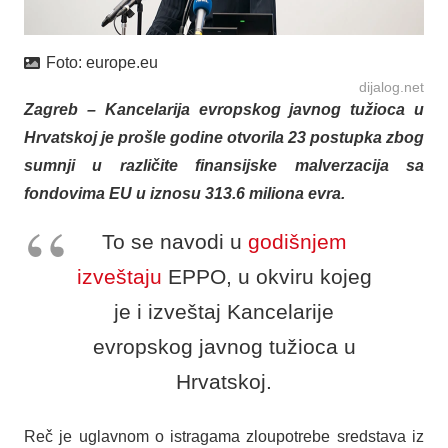
Foto:
europe.eu
dijalog.net
Zagreb – Kancelarija evropskog javnog tužioca u
Hrvatskoj je prošle godine otvorila 23 postupka zbog
sumnji u različite finansijske malverzacija sa
fondovima EU u iznosu 313.6 miliona evra.
To se navodi u
godišnjem
izveštaju
EPPO, u okviru kojeg
je i izveštaj Kancelarije
evropskog javnog tužioca u
Hrvatskoj.
Reč je uglavnom o istragama zloupotrebe sredstava iz