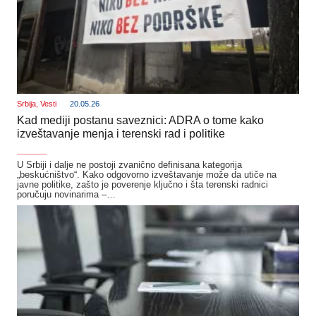
Srbija
,
Vesti
20.05.26
Kad mediji postanu saveznici: ADRA o tome kako
izveštavanje menja i terenski rad i politike
_______
U Srbiji i dalje ne postoji zvanično definisana kategorija
„beskućništvo“. Kako odgovorno izveštavanje može da utiče na
javne politike, zašto je poverenje ključno i šta terenski radnici
poručuju novinarima –…