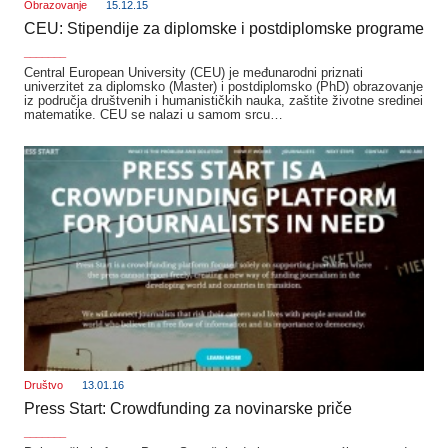
Obrazovanje
15.12.15
CEU: Stipendije za diplomske i postdiplomske programe
_______
Central European University (CEU) je međunarodni priznati
univerzitet za diplomsko (Master) i postdiplomsko (PhD) obrazovanje
iz područja društvenih i humanističkih nauka, zaštite životne sredinei
matematike. CEU se nalazi u samom srcu…
Društvo
13.01.16
Press Start: Crowdfunding za novinarske priče
_______