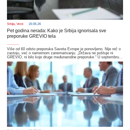
Srbija
,
Vesti
20.05.26
Pet godina nerada: Kako je Srbija ignorisala sve
preporuke GREVIO tela
_______
Više od 60 odsto preporuka Saveta Evrope je ponovljeno. Nije reč o
zastoju, već o namernom zanemarivanju. „Država ne poštuje ni
GREVIO, ni bilo koje druge međunarodne preporuke.“ U septembru…