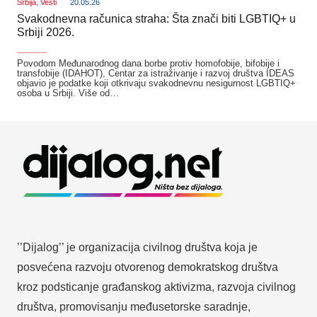
Srbija
,
Vesti
20.05.26
Svakodnevna računica straha: Šta znači biti LGBTIQ+ u
Srbiji 2026.
_______
Povodom Međunarodnog dana borbe protiv homofobije, bifobije i
transfobije (IDAHOT), Centar za istraživanje i razvoj društva IDEAS
objavio je podatke koji otkrivaju svakodnevnu nesigurnost LGBTIQ+
osoba u Srbiji. Više od…
’’Dijalog’’ je organizacija civilnog društva koja je
posvećena razvoju otvorenog demokratskog društva
kroz podsticanje građanskog aktivizma, razvoja civilnog
društva, promovisanju međusetorske saradnje,