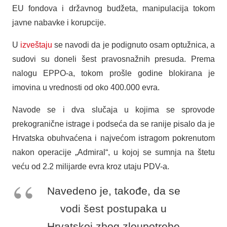
EU fondova i državnog budžeta, manipulacija tokom
javne nabavke i korupcije.
U
izveštaju
se navodi da je podignuto osam optužnica, a
sudovi su doneli šest pravosnažnih presuda. Prema
nalogu EPPO-a, tokom prošle godine blokirana je
imovina u vrednosti od oko 400.000 evra.
Navode se i dva slučaja u kojima se sprovode
prekogranične istrage i podseća da se ranije pisalo da je
Hrvatska obuhvaćena i najvećom istragom pokrenutom
nakon operacije „Admiral“, u kojoj se sumnja na štetu
veću od 2.2 milijarde evra kroz utaju PDV-a.
Navedeno je, takođe, da se
vodi šest postupaka u
Hrvatskoj zbog zloupotrebe