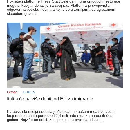
Pokretači platforme Press Start žele da im ona omogući mesto gde
mogu prikupljati donacije za svoj rad. Platforma je svojevrstan
odgovor na potrebu novinara koji žive u zemljama sa ugroženom
slobodom govora…
Evropa
12.08.15
Italija će najviše dobiti od EU za imigrante
_______
Evropska komisija odobrila je članicama suočenim sa sve većim
brojem imigranata pomoć od 2,4 milijarde evra za narednih šest
godina. Najviše će dobiti zemlje koje su prve na udaru –…