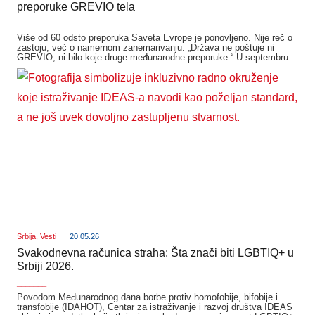
preporuke GREVIO tela
_______
Više od 60 odsto preporuka Saveta Evrope je ponovljeno. Nije reč o
zastoju, već o namernom zanemarivanju. „Država ne poštuje ni
GREVIO, ni bilo koje druge međunarodne preporuke.“ U septembru…
Srbija
,
Vesti
20.05.26
Svakodnevna računica straha: Šta znači biti LGBTIQ+ u
Srbiji 2026.
_______
Povodom Međunarodnog dana borbe protiv homofobije, bifobije i
transfobije (IDAHOT), Centar za istraživanje i razvoj društva IDEAS