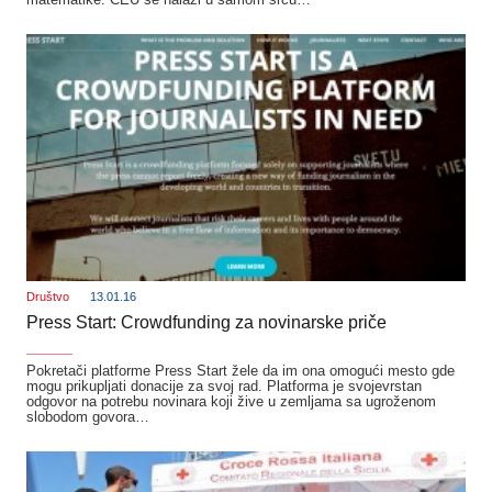
Društvo
13.01.16
Press Start: Crowdfunding za novinarske priče
_______
Pokretači platforme Press Start žele da im ona omogući mesto gde
mogu prikupljati donacije za svoj rad. Platforma je svojevrstan
odgovor na potrebu novinara koji žive u zemljama sa ugroženom
slobodom govora…