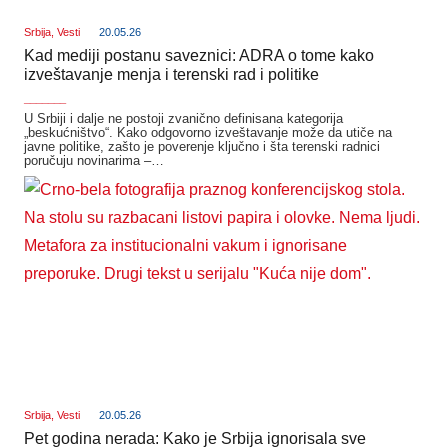
Srbija
,
Vesti
20.05.26
Kad mediji postanu saveznici: ADRA o tome kako
izveštavanje menja i terenski rad i politike
_______
U Srbiji i dalje ne postoji zvanično definisana kategorija
„beskućništvo“. Kako odgovorno izveštavanje može da utiče na
javne politike, zašto je poverenje ključno i šta terenski radnici
poručuju novinarima –…
Srbija
,
Vesti
20.05.26
Pet godina nerada: Kako je Srbija ignorisala sve