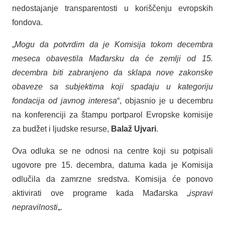
nedostajanje transparentosti u koriščenju evropskih
fondova.
„
Mogu da potvrdim da je Komisija tokom decembra
meseca obavestila Mađarsku da će zemlji od 15.
decembra biti zabranjeno da sklapa nove zakonske
obaveze sa subjektima koji spadaju u kategoriju
fondacija od javnog interesa
“, objasnio je u decembru
na konferenciji za štampu portparol Evropske komisije
za budžet i ljudske resurse,
Balaž Ujvari
.
Ova odluka se ne odnosi na centre koji su potpisali
ugovore pre 15. decembra, datuma kada je Komisija
odlučila da zamrzne sredstva. Komisija će ponovo
aktivirati ove programe kada Mađarska „
ispravi
nepravilnosti
„.