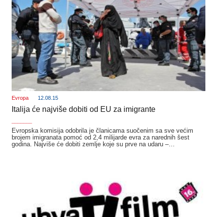
Evropa
12.08.15
Italija će najviše dobiti od EU za imigrante
_______
Evropska komisija odobrila je članicama suočenim sa sve većim
brojem imigranata pomoć od 2,4 milijarde evra za narednih šest
godina. Najviše će dobiti zemlje koje su prve na udaru –…