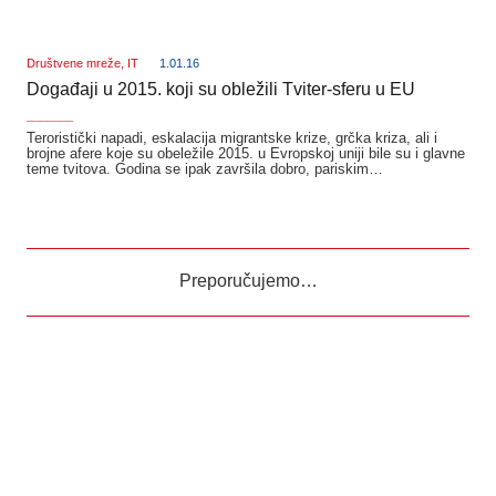
Društvene mreže
,
IT
1.01.16
Događaji u 2015. koji su obležili Tviter-sferu u EU
_______
Teroristički napadi, eskalacija migrantske krize, grčka kriza, ali i
brojne afere koje su obeležile 2015. u Evropskoj uniji bile su i glavne
teme tvitova. Godina se ipak završila dobro, pariskim…
Preporučujemo…