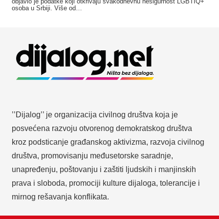
objavio je podatke koji otkrivaju svakodnevnu nesigurnost LGBTIQ+
osoba u Srbiji. Više od…
’’Dijalog’’ je organizacija civilnog društva koja je
posvećena razvoju otvorenog demokratskog društva
kroz podsticanje građanskog aktivizma, razvoja civilnog
društva, promovisanju međusetorske saradnje,
unapređenju, poštovanju i zaštiti ljudskih i manjinskih
prava i sloboda, promociji kulture dijaloga, tolerancije i
mirnog rešavanja konflikata.