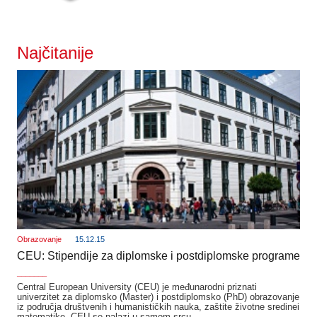
Najčitanije
Obrazovanje
15.12.15
CEU: Stipendije za diplomske i postdiplomske programe
_______
Central European University (CEU) je međunarodni priznati
univerzitet za diplomsko (Master) i postdiplomsko (PhD) obrazovanje
iz područja društvenih i humanističkih nauka, zaštite životne sredinei
matematike. CEU se nalazi u samom srcu…