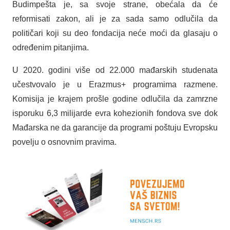
Budimpešta je, sa svoje strane, obećala da će
reformisati zakon, ali je za sada samo odlučila da
političari koji su deo fondacija neće moći da glasaju o
određenim pitanjima.
U 2020. godini više od 22.000 mađarskih studenata
učestvovalo je u Erazmus+ programima razmene.
Komisija je krajem prošle godine odlučila da zamrzne
isporuku 6,3 milijarde evra kohezionih fondova sve dok
Mađarska ne da garancije da programi poštuju Evropsku
povelju o osnovnim pravima.