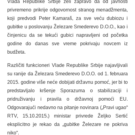
Vlada Republike Srbije želi zapravo da od javnosti
privremeno prikrije odgovornost stranog menadžmenta,
koji predvodi Peter Kamaraš, za sve veću dubiozu i
gubitke u poslovanju Železare Smederevo D.O.O., kao i
činjenicu da se tekući gubici napravljeni od početka
godine do danas sve vreme pokrivaju novcem iz
budžeta.
Različiti funkcioneri Vlade Republike Srbije najavljivali
su ranije da Železara Smederevo D.O.O. od 1. februara
2015. godine više neće dobijati državnu pomoć, jer bi to
predstavljalo kršenje Sporazuma o stabilizaciji i
pridruživanju i pravila o državnoj pomoći EU.
Odgovarajući nedavno na pitanje novinara („Pravi ugao“
RTV, 15.10.2015.) ministar privrede Željko Sertić
eksplicitno je rekao da „gubitke Železare ne pokriva
niko“.