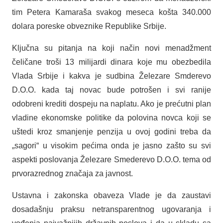
tim Petera Kamaraša svakog meseca košta 340.000
dolara poreske obveznike Republike Srbije.
Ključna su pitanja na koji način novi menadžment
čeličane troši 13 milijardi dinara koje mu obezbedila
Vlada Srbije i kakva je sudbina Železare Smderevo
D.O.O. kada taj novac bude potrošen i svi ranije
odobreni krediti dospeju na naplatu. Ako je prećutni plan
vladine ekonomske politike da polovina novca koji se
uštedi kroz smanjenje penzija u ovoj godini treba da
„sagori“ u visokim pećima onda je jasno zašto su svi
aspekti poslovanja Železare Smederevo D.O.O. tema od
prvorazrednog značaja za javnost.
Ustavna i zakonska obaveza Vlade je da zaustavi
dosadašnju praksu netransparentnog ugovaranja i