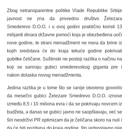
Zbog netransparentne politike Vlade Republike Srbije
javnost ne zna da privredno društvo Železara
Smederevo D.O.O. i u ovoj godini praktično koristi 13
milijardi dinara državne pomoći koja je obezbeđena uoči
nove godine, te strani menadžment ne mora da brine iz
kojih sredstava će do kraja tekuće godine pokrivati
gubitke čeličane. Suštinski ne postoji razlika o načinu na
koji se saniraju gubici smederevskog giganta pre i
nakon dolaska novog menadžmenta.
Jedina razlika je u tome što se ranije otvoreno govorilo
da mesečni gubici Železare Smedrevo D.O.O. iznose
između 8,5 i 10 miliona evra i da se pokrivaju novcem iz
budžeta, a danas se gubici javno ne saopštavaju, već se
širi neodrživi PR optimizam da je čeličana skoro na nuli i
da će biti pozitivna do kraja godine, što jednostavno nije