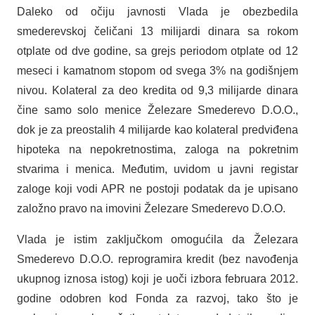
Daleko od očiju javnosti Vlada je obezbedila
smederevskoj čeličani 13 milijardi dinara sa rokom
otplate od dve godine, sa grejs periodom otplate od 12
meseci i kamatnom stopom od svega 3% na godišnjem
nivou. Kolateral za deo kredita od 9,3 milijarde dinara
čine samo solo menice Železare Smederevo D.O.O.,
dok je za preostalih 4 milijarde kao kolateral predviđena
hipoteka na nepokretnostima, zaloga na pokretnim
stvarima i menica. Međutim, uvidom u javni registar
zaloge koji vodi APR ne postoji podatak da je upisano
založno pravo na imovini Železare Smederevo D.O.O.
Vlada je istim zaključkom omogućila da Železara
Smederevo D.O.O. reprogramira kredit (bez navođenja
ukupnog iznosa istog) koji je uoči izbora februara 2012.
godine odobren kod Fonda za razvoj, tako što je