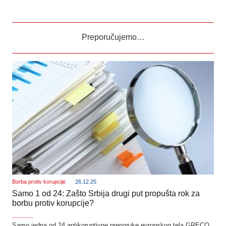
Preporučujemo…
Borba protiv korupcije
26.12.25
Samo 1 od 24: Zašto Srbija drugi put propušta rok za
borbu protiv korupcije?
_______
Samo jedna od 24 antikoruptivne preporuke evropskog telа GRECO