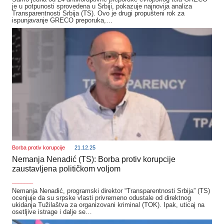
je u potpunosti sprovedena u Srbiji, pokazuje najnovija analiza
Transparentnosti Srbija (TS). Ovo je drugi propušteni rok za
ispunjavanje GRECO preporuka,…
Borba protiv korupcije
21.12.25
Nemanja Nenadić (TS): Borba protiv korupcije
zaustavljena političkom voljom
_______
Nemanja Nenadić, programski direktor “Transparentnosti Srbija” (TS)
ocenjuje da su srpske vlasti privremeno odustale od direktnog
ukidanja Tužilaštva za organizovani kriminal (TOK). Ipak, uticaj na
osetljive istrage i dalje se…