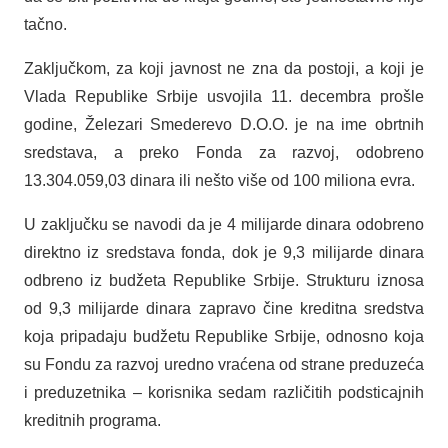
tačno.
Zaključkom, za koji javnost ne zna da postoji, a koji je
Vlada Republike Srbije usvojila 11. decembra prošle
godine, Železari Smederevo D.O.O. je na ime obrtnih
sredstava, a preko Fonda za razvoj, odobreno
13.304.059,03 dinara ili nešto više od 100 miliona evra.
U zaključku se navodi da je 4 milijarde dinara odobreno
direktno iz sredstava fonda, dok je 9,3 milijarde dinara
odbreno iz budžeta Republike Srbije. Strukturu iznosa
od 9,3 milijarde dinara zapravo čine kreditna sredstva
koja pripadaju budžetu Republike Srbije, odnosno koja
su Fondu za razvoj uredno vraćena od strane preduzeća
i preduzetnika – korisnika sedam različitih podsticajnih
kreditnih programa.