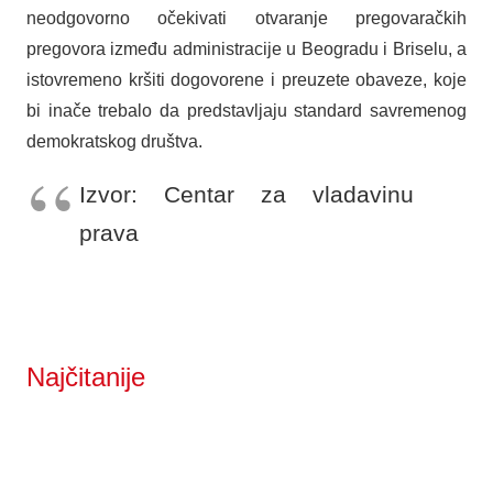
neodgovorno očekivati otvaranje pregovaračkih
pregovora između administracije u Beogradu i Briselu, a
istovremeno kršiti dogovorene i preuzete obaveze, koje
bi inače trebalo da predstavljaju standard savremenog
demokratskog društva.
Izvor: Centar za vladavinu
prava
Najčitanije