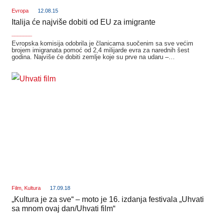
Evropa
12.08.15
Italija će najviše dobiti od EU za imigrante
_______
Evropska komisija odobrila je članicama suočenim sa sve većim
brojem imigranata pomoć od 2,4 milijarde evra za narednih šest
godina. Najviše će dobiti zemlje koje su prve na udaru –…
Film
,
Kultura
17.09.18
„Kultura je za sve“ – moto je 16. izdanja festivala „Uhvati
sa mnom ovaj dan/Uhvati film“