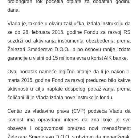
prolongiran rok početka otplate za dodatnih godinu
dana.
Vlada je, takođe u okviru zaključka, izdala instrukciju da
se do 28. februara 2015. godine Fondu za razvoj RS
suzdrži od aktiviranja instrumenta obezbeđenja prema
Železari Smederevo D.O.O., a po osnovu ranije izdate
garancije u visini od 15 miliona evra u korist AIK banke.
Ovaj podatak nameće logično pitanje da li je nakon 1.
marta 2015. godine Fond za razvoj preduzeo bilo kakve
aktivnosti u cilju naplate dospelog potraživanja prema
čeličani ili je Vlada izdala nove instrukcije fondu.
Centar za vladavinu prava (CVP) podseća Vladu da
javnost ima opravdani interes da zna koje je sve
obaveze i odgovornosti preuzeo novi menadžment
Železare Smederavo D.O.O. s obzirom da menadžerski