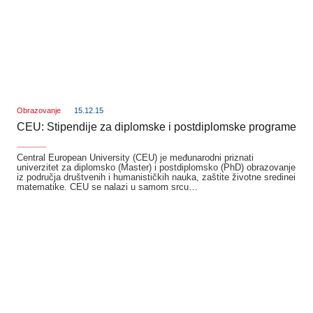
Obrazovanje
15.12.15
CEU: Stipendije za diplomske i postdiplomske programe
_______
Central European University (CEU) je međunarodni priznati
univerzitet za diplomsko (Master) i postdiplomsko (PhD) obrazovanje
iz područja društvenih i humanističkih nauka, zaštite životne sredinei
matematike. CEU se nalazi u samom srcu…