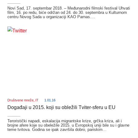
_______
Novi Sad, 17. septembar 2018. – Međunarodni filmski festival Uhvati
film, 16. po redu, biće održan od 24. do 30. septembra u Kulturnom
centru Novog Sada u organizaciji KAO Parnas.…
Društvene mreže
,
IT
1.01.16
Događaji u 2015. koji su obležili Tviter-sferu u EU
_______
Teroristički napadi, eskalacija migrantske krize, grčka kriza, ali i
brojne afere koje su obeležile 2015. u Evropskoj uniji bile su i glavne
teme tvitova. Godina se ipak završila dobro, pariskim…