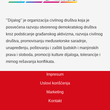
’’Dijalog’’ je organizacija civilnog društva koja je
posvećena razvoju otvorenog demokratskog društva
kroz podsticanje građanskog aktivizma, razvoja civilnog
društva, promovisanju međusetorske saradnje,
unapređenju, poštovanju i zaštiti ljudskih i manjinskih
prava i sloboda, promociji kulture dijaloga, tolerancije i
mirnog rešavanja konflikata.
Impresum
Uslovi korišćenja
Marketing
Kontakt