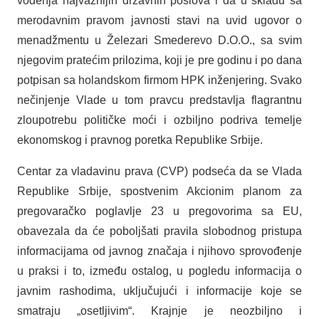
vođenja najvažnijih državnih poslova i da u skladu sa
merodavnim pravom javnosti stavi na uvid ugovor o
menadžmentu u Železari Smederevo D.O.O., sa svim
njegovim pratećim prilozima, koji je pre godinu i po dana
potpisan sa holandskom firmom HPK inženjering. Svako
nečinjenje Vlade u tom pravcu predstavlja flagrantnu
zloupotrebu političke moći i ozbiljno podriva temelje
ekonomskog i pravnog poretka Republike Srbije.
Centar za vladavinu prava (CVP) podseća da se Vlada
Republike Srbije, spostvenim Akcionim planom za
pregovaračko poglavlje 23 u pregovorima sa EU,
obavezala da će poboljšati pravila slobodnog pristupa
informacijama od javnog značaja i njihovo sprovođenje
u praksi i to, između ostalog, u pogledu informacija o
javnim rashodima, uključujući i informacije koje se
smatraju „osetljivim“. Krajnje je neozbiljno i