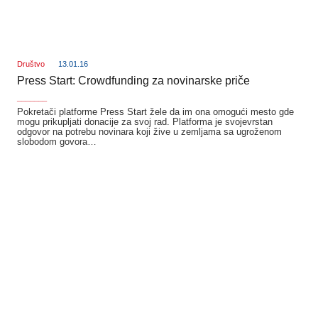
Društvo
13.01.16
Press Start: Crowdfunding za novinarske priče
_______
Pokretači platforme Press Start žele da im ona omogući mesto gde
mogu prikupljati donacije za svoj rad. Platforma je svojevrstan
odgovor na potrebu novinara koji žive u zemljama sa ugroženom
slobodom govora…