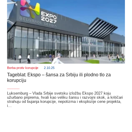
Borba protiv korupcije
2.10.25
Tageblat: Ekspo – šansa za Srbiju ili plodno tlo za
korupciju
_______
Luksemburg – Vlada Srbije svetsku izložbu Ekspo 2027 koju
užurbano priprema, hvali kao veliku šansu i razvojni skok, a kritičari
strahuju od bujanja korupcije, nepotizma i eksplozije cene projekta,
i…