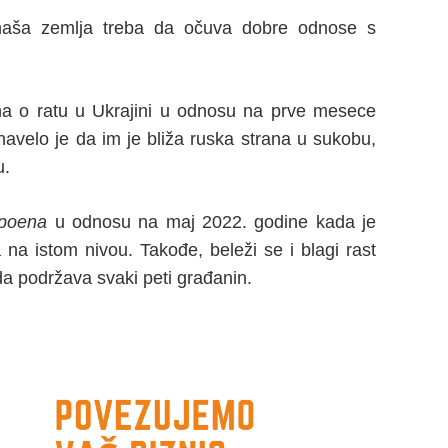
aša zemlja treba da očuva dobre odnose s
a o ratu u Ukrajini u odnosu na prve mesece
 navelo je da im je bliža ruska strana u sukobu,
u.
 poena
u odnosu na maj 2022. godine kada je
a na istom nivou. Takođe, beleži se i blagi rast
ada podržava svaki peti građanin.