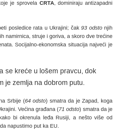
koje je sprovela
CRTA
, dominiraju antizapadni
eti posledice rata u Ukrajini; čak
93 odsto
njih
h namirnica, struje i goriva, a skoro dve trećine
genata. Socijalno-ekonomska situacija najveći je
ija se kreće u lošem pravcu, dok
 je zemlja na dobrom putu.
a Srbije (
64 odsto
) smatra da je Zapad, koga
krajini. Većina građana (
71 odsto
) smatra da je
 kako bi okrenula leđa Rusiji, a nešto više od
ja da napustimo put ka EU.