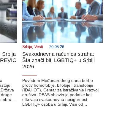
Srbija
,
Vesti
20.05.26
 Srbija
Svakodnevna računica straha:
 GREVIO
Šta znači biti LGBTIQ+ u Srbiji
2026.
_______
ta
Povodom Međunarodnog dana borbe
astoju,
protiv homofobije, bifobije i transfobije
„Država
(IDAHOT), Centar za istraživanje i razvoj
e druge
društva IDEAS objavio je podatke koji
ptembru…
otkrivaju svakodnevnu nesigurnost
LGBTIQ+ osoba u Srbiji. Više od…