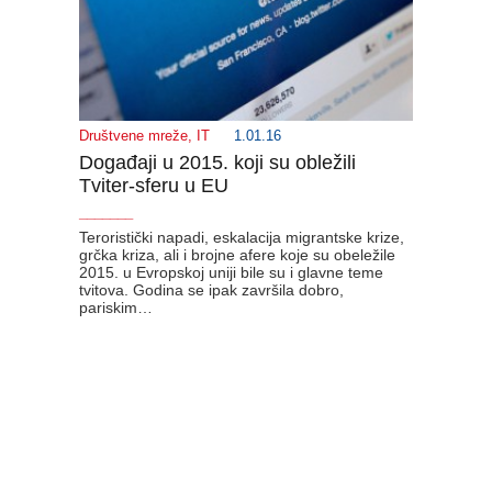
Društvene mreže
,
IT
1.01.16
Događaji u 2015. koji su obležili
Tviter-sferu u EU
_______
Teroristički napadi, eskalacija migrantske krize,
grčka kriza, ali i brojne afere koje su obeležile
2015. u Evropskoj uniji bile su i glavne teme
tvitova. Godina se ipak završila dobro,
pariskim…