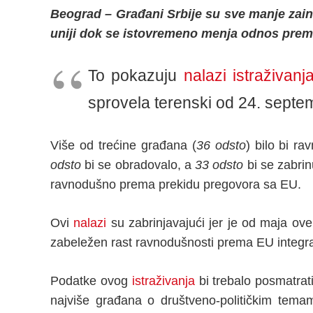
Beograd – Građani Srbije su sve manje zain
uniji dok se istovremeno menja odnos prema
To pokazuju
nalazi istraživan
sprovela terenski od 24. septe
Više od trećine građana (
36 odsto
) bilo bi r
odsto
bi se obradovalo, a
33 odsto
bi se zabrin
ravnodušno prema prekidu pregovora sa EU.
Ovi
nalazi
su zabrinjavajući jer je od maja ove
zabeležen rast ravnodušnosti prema EU integr
Podatke ovog
istraživanja
bi trebalo posmatrat
najviše građana o društveno-političkim temam