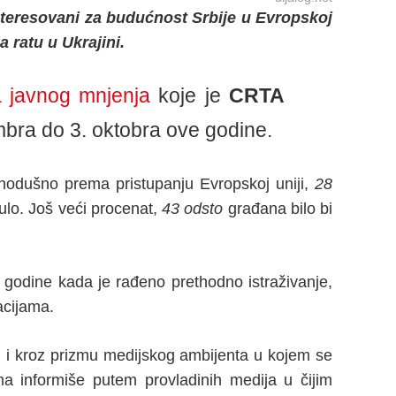
teresovani za budućnost Srbije u Evropskoj
 ratu u Ukrajini.
ja javnog mnjenja
koje je
CRTA
mbra do 3. oktobra ove godine.
avnodušno prema pristupanju Evropskoj uniji,
28
ulo. Još veći procenat,
43 odsto
građana bilo bi
 godine kada je rađeno prethodno istraživanje,
acijama.
i i kroz prizmu medijskog ambijenta u kojem se
a informiše putem provladinih medija u čijim