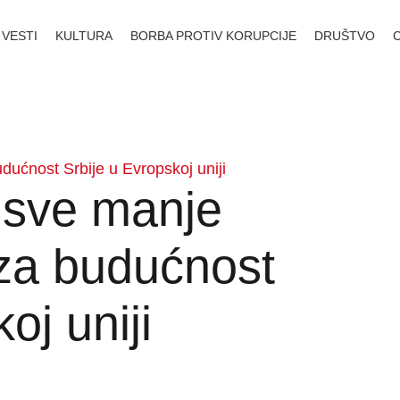
VESTI
KULTURA
BORBA PROTIV KORUPCIJE
DRUŠTVO
ućnost Srbije u Evropskoj uniji
 sve manje
 za budućnost
oj uniji