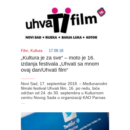
Film
,
Kultura
17.09.18
„Kultura je za sve“ – moto je 16.
izdanja festivala „Uhvati sa mnom
ovaj dan/Uhvati film“
_______
Novi Sad, 17. septembar 2018. – Međunarodni
filmski festival Uhvati film, 16. po redu, biće
održan od 24. do 30. septembra u Kulturnom
centru Novog Sada u organizaciji KAO Parnas.
…