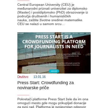
Central European University (CEU) je
međunarodni priznati univerzitet za diplomsko
(Master) i postdiplomsko (PhD) obrazovanje iz
područja društvenih i humanističkih
nauka, zaštite životne sredinei matematike.
CEU se nalazi u samom srcu…
Društvo
13.01.16
Press Start: Crowdfunding za
novinarske priče
_______
Pokretači platforme Press Start žele da im ona
omogući mesto gde mogu prikupljati donacije
za svoj rad. Platforma je svojevrstan odgovor