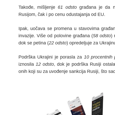
Takođe, mišljenje
61 odsto
građana je da n
Rusijom, čak i po cenu odustajanja od EU.
Ipak, uočava se promena u stavovima građan
invazije. Više od polovine građana (
58 odsto
)
dok se petina (
22 odsto
) opredeljuje za Ukrajin
Podrška Ukrajini je porasla za
10 procentnih
iznosila
12 odsto
, dok je podrška Rusiji ostal
onih koji su za uvođenje sankcija Rusiji, što s