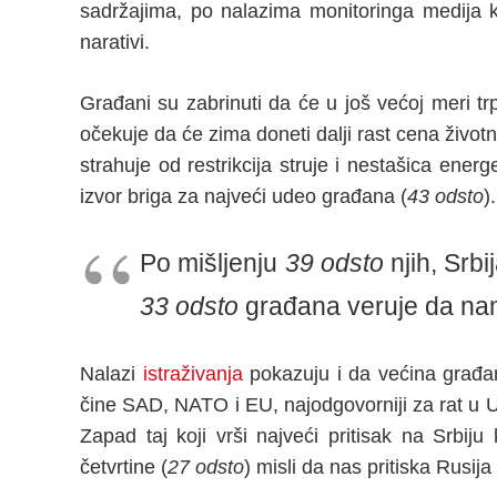
sadržajima, po nalazima monitoringa medija 
narativi.
Građani su zabrinuti da će u još većoj meri trp
očekuje da će zima doneti dalji rast cena životni
strahuje od restrikcija struje i nestašica ener
izvor briga za najveći udeo građana (
43 odsto
).
Po mišljenju
39 odsto
njih, Srb
33 odsto
građana veruje da nam
Nalazi
istraživanja
pokazuju i da većina građan
čine SAD, NATO i EU, najodgovorniji za rat u U
Zapad taj koji vrši najveći pritisak na Srbiju
četvrtine (
27 odsto
) misli da nas pritiska Rusi