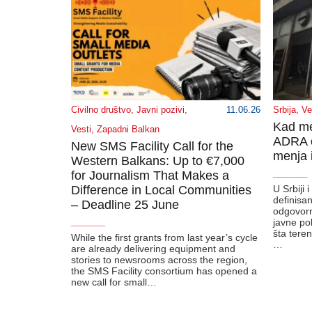
Civilno društvo
,
Javni pozivi
,
11.06.26
Srbija
,
Ve
Kad me
Vesti
,
Zapadni Balkan
ADRA o
New SMS Facility Call for the
menja i
Western Balkans: Up to €7,000
for Journalism That Makes a
_______
Difference in Local Communities
U Srbiji 
definisa
– Deadline 25 June
odgovorn
javne pol
_______
šta tere
While the first grants from last year’s cycle
…
are already delivering equipment and
stories to newsrooms across the region,
the SMS Facility consortium has opened a
new call for small…