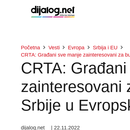
Početna
Vesti
Evropa
Srbija i EU
CRTA: Građani sve manje zainteresovani za bud
CRTA: Građani
zainteresovani
Srbije u Evropsk
dijalog.net
|
22.11.2022