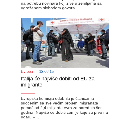
na potrebu novinara koji žive u zemljama sa
ugroženom slobodom govora…
Evropa
12.08.15
Italija će najviše dobiti od EU za
imigrante
_______
Evropska komisija odobrila je članicama
suočenim sa sve većim brojem imigranata
pomoć od 2,4 milijarde evra za narednih šest
godina. Najviše će dobiti zemlje koje su prve na
udaru –…