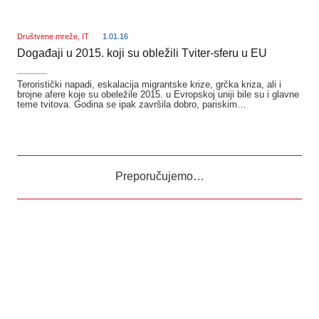
Društvene mreže
,
IT
1.01.16
Događaji u 2015. koji su obležili Tviter-sferu u EU
_______
Teroristički napadi, eskalacija migrantske krize, grčka kriza, ali i
brojne afere koje su obeležile 2015. u Evropskoj uniji bile su i glavne
teme tvitova. Godina se ipak završila dobro, pariskim…
Preporučujemo…