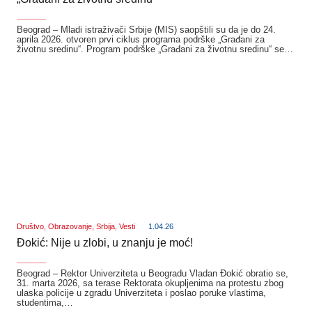
_______
Beograd – Mladi istraživači Srbije (MIS) saopštili su da je do 24.
aprila 2026. otvoren prvi ciklus programa podrške „Građani za
životnu sredinu“. Program podrške „Građani za životnu sredinu“ se…
Društvo
,
Obrazovanje
,
Srbija
,
Vesti
1.04.26
Đokić: Nije u zlobi, u znanju je moć!
_______
Beograd – Rektor Univerziteta u Beogradu Vladan Đokić obratio se,
31. marta 2026, sa terase Rektorata okupljenima na protestu zbog
ulaska policije u zgradu Univerziteta i poslao poruke vlastima,
studentima,…