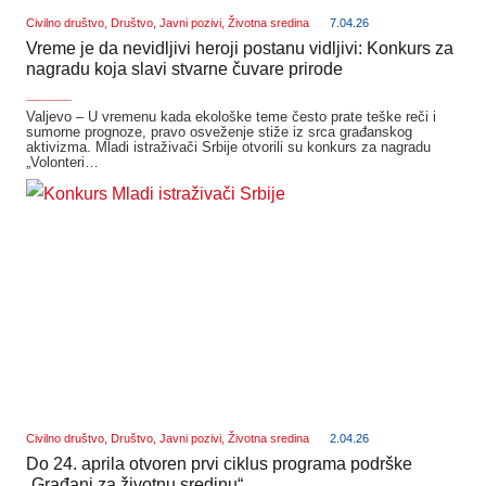
Civilno društvo
,
Društvo
,
Javni pozivi
,
Životna sredina
7.04.26
Vreme je da nevidljivi heroji postanu vidljivi: Konkurs za
nagradu koja slavi stvarne čuvare prirode
_______
Valjevo – U vremenu kada ekološke teme često prate teške reči i
sumorne prognoze, pravo osveženje stiže iz srca građanskog
aktivizma. Mladi istraživači Srbije otvorili su konkurs za nagradu
„Volonteri…
Civilno društvo
,
Društvo
,
Javni pozivi
,
Životna sredina
2.04.26
Do 24. aprila otvoren prvi ciklus programa podrške
„Građani za životnu sredinu“