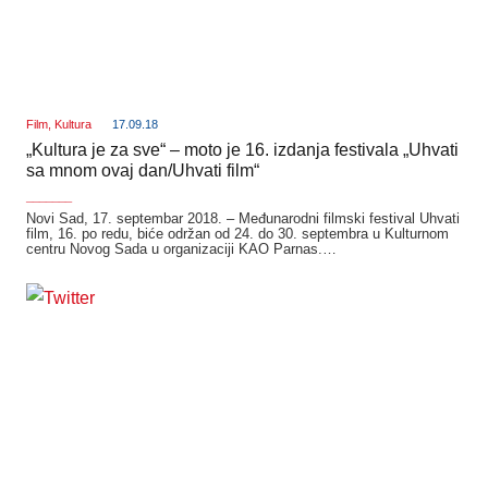
Film
,
Kultura
17.09.18
„Kultura je za sve“ – moto je 16. izdanja festivala „Uhvati
sa mnom ovaj dan/Uhvati film“
_______
Novi Sad, 17. septembar 2018. – Međunarodni filmski festival Uhvati
film, 16. po redu, biće održan od 24. do 30. septembra u Kulturnom
centru Novog Sada u organizaciji KAO Parnas.…