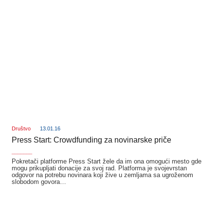
Društvo
13.01.16
Press Start: Crowdfunding za novinarske priče
_______
Pokretači platforme Press Start žele da im ona omogući mesto gde
mogu prikupljati donacije za svoj rad. Platforma je svojevrstan
odgovor na potrebu novinara koji žive u zemljama sa ugroženom
slobodom govora…