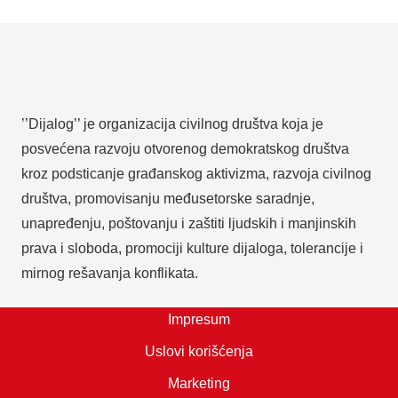
’’Dijalog’’ je organizacija civilnog društva koja je
posvećena razvoju otvorenog demokratskog društva
kroz podsticanje građanskog aktivizma, razvoja civilnog
društva, promovisanju međusetorske saradnje,
unapređenju, poštovanju i zaštiti ljudskih i manjinskih
prava i sloboda, promociji kulture dijaloga, tolerancije i
mirnog rešavanja konflikata.
Impresum
Uslovi korišćenja
Marketing