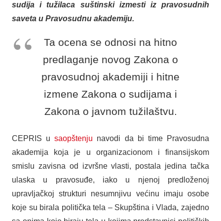
sudija i tužilaca suštinski izmesti iz pravosudnih
saveta u Pravosudnu akademiju.
Ta ocena se odnosi na hitno
predlaganje novog Zakona o
pravosudnoj akademiji i hitne
izmene Zakona o sudijama i
Zakona o javnom tužilaštvu.
CEPRIS u
saopštenju
navodi da bi time Pravosudna
akademija koja je u organizacionom i finansijskom
smislu zavisna od izvršne vlasti, postala jedina tačka
ulaska u pravosuđe, iako u njenoj predloženoj
upravljačkoj strukturi nesumnjivu većinu imaju osobe
koje su birala politička tela – Skupština i Vlada, zajedno