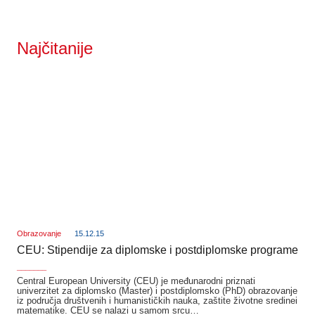
Najčitanije
Obrazovanje
15.12.15
CEU: Stipendije za diplomske i postdiplomske programe
_______
Central European University (CEU) je međunarodni priznati
univerzitet za diplomsko (Master) i postdiplomsko (PhD) obrazovanje
iz područja društvenih i humanističkih nauka, zaštite životne sredinei
matematike. CEU se nalazi u samom srcu…