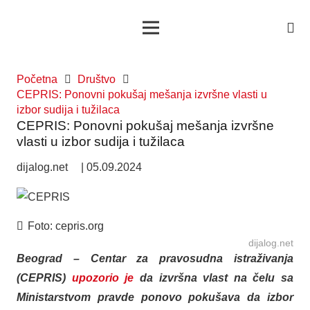
Početna
Društvo
CEPRIS: Ponovni pokušaj mešanja izvršne vlasti u
izbor sudija i tužilaca
CEPRIS: Ponovni pokušaj mešanja izvršne
vlasti u izbor sudija i tužilaca
dijalog.net
|
05.09.2024
Foto:
cepris.org
dijalog.net
Beograd – Centar za pravosudna istraživanja
(CEPRIS)
upozorio je
da izvršna vlast na čelu sa
Ministarstvom pravde ponovo pokušava da izbor