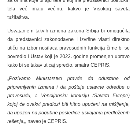
sa onima koje biraju tela u kojima predstavnici političkih
tela već imaju većinu, kakvo je Visokog saveta
tužilaštva.
Usvajanjem takvih izmena zakona Srbija bi omogućila
da predstavnici zakonodavne i izvršne vlasti direktno
utiču na izbor nosilaca pravosudnih funkcija čime bi se
povredio i Ustav koji je 2022. godine promenjen upravo
kako bi se takav uticaj sprečio, smatra CEPRIS.
„
Pozivamo Ministarstvo pravde da odustane od
pripremljenih izmena i da poštuje ustavne odredbe o
pravosuđu, a Vencijansku komisiju (Saveta Evrope)
kojoj će ovakvi predlozi biti hitno upućeni na mišljenje,
da upozori na pogubne posledice usvajanja predloženih
rešenja
„, naveo je CEPRIS.