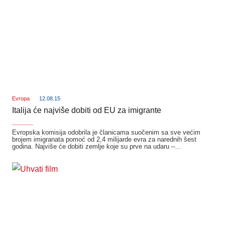
Evropa
12.08.15
Italija će najviše dobiti od EU za imigrante
_______
Evropska komisija odobrila je članicama suočenim sa sve većim
brojem imigranata pomoć od 2,4 milijarde evra za narednih šest
godina. Najviše će dobiti zemlje koje su prve na udaru –…