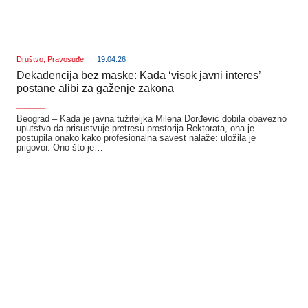
Društvo
,
Pravosuđe
19.04.26
Dekadencija bez maske: Kada ‘visok javni interes’
postane alibi za gaženje zakona
_______
Beograd – Kada je javna tužiteljka Milena Đorđević dobila obavezno
uputstvo da prisustvuje pretresu prostorija Rektorata, ona je
postupila onako kako profesionalna savest nalaže: uložila je
prigovor. Ono što je…