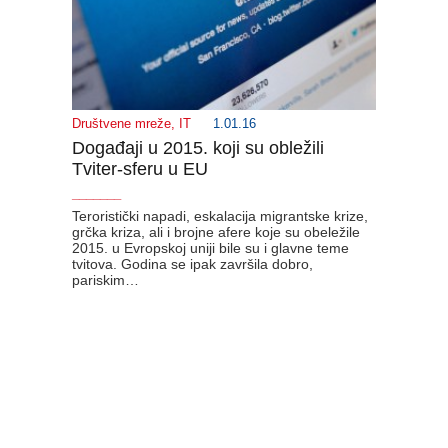
Društvene mreže
,
IT
1.01.16
Događaji u 2015. koji su obležili
Tviter-sferu u EU
_______
Teroristički napadi, eskalacija migrantske krize,
grčka kriza, ali i brojne afere koje su obeležile
2015. u Evropskoj uniji bile su i glavne teme
tvitova. Godina se ipak završila dobro,
pariskim…