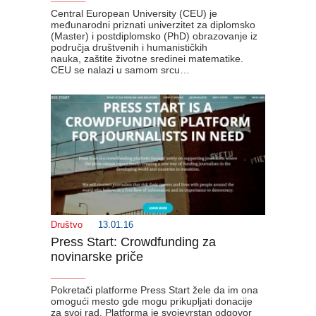
Central European University (CEU) je
međunarodni priznati univerzitet za diplomsko
(Master) i postdiplomsko (PhD) obrazovanje iz
područja društvenih i humanističkih
nauka, zaštite životne sredinei matematike.
CEU se nalazi u samom srcu…
Društvo
13.01.16
Press Start: Crowdfunding za
novinarske priče
_______
Pokretači platforme Press Start žele da im ona
omogući mesto gde mogu prikupljati donacije
za svoj rad. Platforma je svojevrstan odgovor