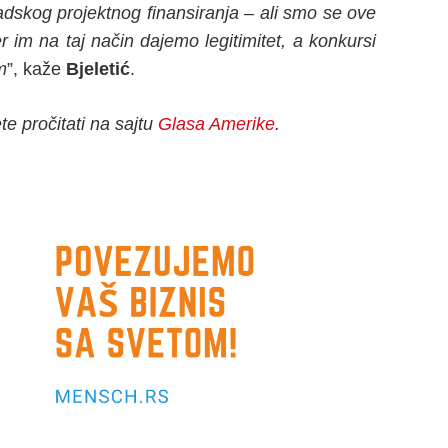
radskog projektnog finansiranja – ali smo se ove
 im na taj način dajemo legitimitet, a konkursi
m
”, kaže
Bjeletić
.
te pročitati na sajtu
Glasa Amerike
.