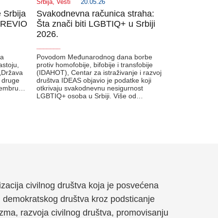
Srbija
,
Vesti
20.05.26
 Srbija
Svakodnevna računica straha:
 GREVIO
Šta znači biti LGBTIQ+ u Srbiji
2026.
_______
ta
Povodom Međunarodnog dana borbe
astoju,
protiv homofobije, bifobije i transfobije
„Država
(IDAHOT), Centar za istraživanje i razvoj
e druge
društva IDEAS objavio je podatke koji
ptembru…
otkrivaju svakodnevnu nesigurnost
LGBTIQ+ osoba u Srbiji. Više od…
anizacija civilnog društva koja je posvećena
g demokratskog društva kroz podsticanje
zma, razvoja civilnog društva, promovisanju