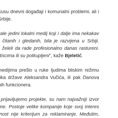
okusu dnevni događaji i komunalni problemi, ali i
rbije.
e jedini lokalni medij koji i dalje ima nekakav
čitanih i gledanih, bila je razvijena u Srbiji.
želeli da rade profesionalno danas rastureni.
tiscima ili su potkupljeni
”, kaže
Bjeletić
.
edijima prešlo u ruke ljudima bliskim režimu
ka države Aleksandra Vučića, ili pak članova
nih funkcionera.
rijavljujemo projekte, su nam najvažniji izvor
ame. Postoje velike kompanije koje svoj interes
ost nije kriterijum za reklamiranje. Međutim,