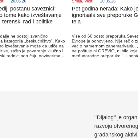
sti
20.05.26
Srbija
,
Vesti
20.05.26
diji postanu saveznici:
Pet godina nerada: Kako je
 tome kako izveštavanje
ignorisala sve preporuke
 terenski rad i politike
tela
_______
i dalje ne postoji zvanično
Više od 60 odsto preporuka Save
na kategorija „beskućništvo“. Kako
Evrope je ponovljeno. Nije reč o z
o izveštavanje može da utiče na
već o namernom zanemarivanju. 
itike, zašto je poverenje ključno i
ne poštuje ni GREVIO, ni bilo koj
nski radnici poručuju novinarima –
međunarodne preporuke.“ U se
’’Dijalog’’ je org
razvoju otvoreno
građanskog aktivi