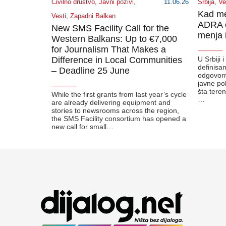
Civilno društvo
,
Javni pozivi
,
11.06.26
Srbija
,
Ve
Kad me
Vesti
,
Zapadni Balkan
ADRA o
New SMS Facility Call for the
menja i
Western Balkans: Up to €7,000
for Journalism That Makes a
_______
Difference in Local Communities
U Srbiji 
definisa
– Deadline 25 June
odgovorn
javne pol
_______
šta tere
While the first grants from last year’s cycle
…
are already delivering equipment and
stories to newsrooms across the region,
the SMS Facility consortium has opened a
new call for small…