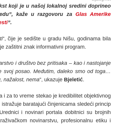
st koji je u našoj lokalnoj sredini doprineo
bedu”, kaže u razgovoru za
Glas Amerike
esti
”.
ti
”, čije je sedište u gradu Nišu, godinama bila
 je zaštitni znak informativni program.
rstvo i društvo bez pritisaka – kao i nastojanje
ade svoj posao. Međutim, daleko smo od toga…
, nažalost, nema
”, ukazuje
Bjeletić
.
a i za to vreme stekao je kredibilitet objektivnog
i istražuje baratajući činjenicama sledeći princip
ednici i novinari portala dobitnici su brojnih
raživačkom novinarstvu, profesionalnu etiku i