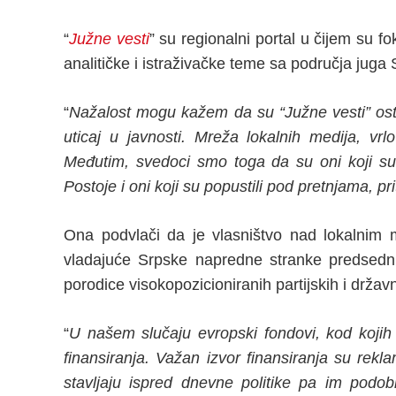
“
Južne vesti
” su regionalni portal u čijem su f
analitičke i istraživačke teme sa područja juga S
“
Nažalost mogu kažem da su “Južne vesti” ostal
uticaj u javnosti. Mreža lokalnih medija, vrlo 
Međutim, svedoci smo toga da su oni koji su 
Postoje i oni koji su popustili pod pretnjama, pri
Ona podvlači da je vlasništvo nad lokalnim m
vladajuće Srpske napredne stranke predsedni
porodice visokopozicioniranih partijskih i držav
“
U našem slučaju evropski fondovi, kod kojih p
finansiranja. Važan izvor finansiranja su rekl
stavljaju ispred dnevne politike pa im podobn