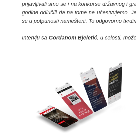
prijavljivali smo se i na konkurse državnog i g
godine odlučili da na tome ne učestvujemo. Jer
su u potpunosti namešteni. To odgovorno tvrdi
Intervju sa
Gordanom Bjeletić
, u celosti, može