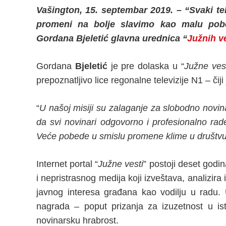
Vašington, 15. septembar 2019. – “Svaki tek
promeni na bolje slavimo kao malu po
Gordana Bjeletić glavna urednica “
Južnih v
Gordana
Bjeletić
je pre dolaska u “
Južne ves
prepoznatljivo lice regonalne televizije N1 – čiji
“
U našoj misiji su zalaganje za slobodno novina
da svi novinari odgovorno i profesionalno r
Veće pobede u smislu promene klime u društvu
Internet portal “
Južne vesti
” postoji deset godin
i nepristrasnog medija koji izveštava, analizira 
javnog interesa građana kao vodilju u radu. Ur
nagrada – poput prizanja za izuzetnost u ist
novinarsku hrabrost.