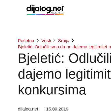
Početna
Vesti
Srbija
Bjeletić: Odlučili smo da ne dajemo legitimite
Bjeletić: Odluči
dajemo legitim
konkursima
dijalog.net
|
15.09.2019