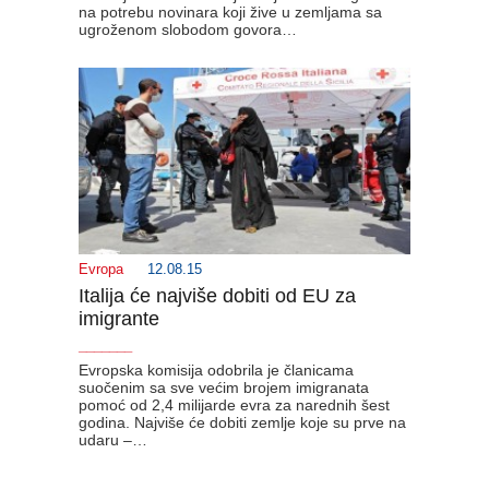
na potrebu novinara koji žive u zemljama sa
ugroženom slobodom govora…
Evropa
12.08.15
Italija će najviše dobiti od EU za
imigrante
_______
Evropska komisija odobrila je članicama
suočenim sa sve većim brojem imigranata
pomoć od 2,4 milijarde evra za narednih šest
godina. Najviše će dobiti zemlje koje su prve na
udaru –…