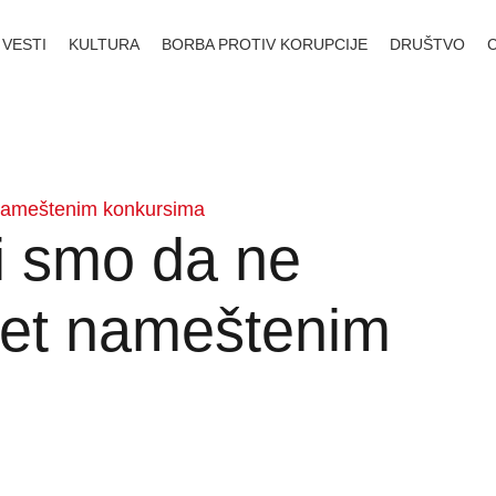
VESTI
KULTURA
BORBA PROTIV KORUPCIJE
DRUŠTVO
t nameštenim konkursima
li smo da ne
itet nameštenim