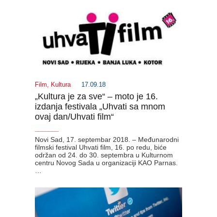
Film
,
Kultura
17.09.18
„Kultura je za sve“ – moto je 16.
izdanja festivala „Uhvati sa mnom
ovaj dan/Uhvati film“
_______
Novi Sad, 17. septembar 2018. – Međunarodni
filmski festival Uhvati film, 16. po redu, biće
održan od 24. do 30. septembra u Kulturnom
centru Novog Sada u organizaciji KAO Parnas.
…