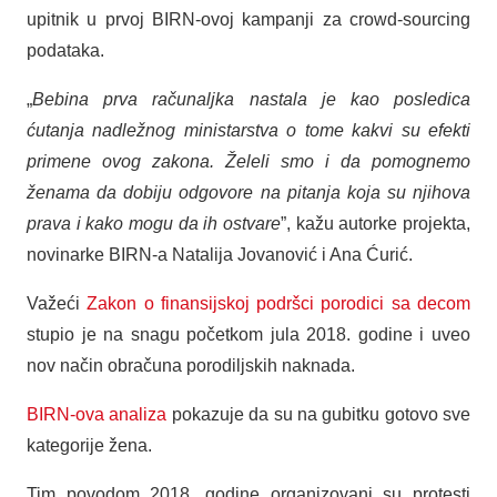
upitnik u prvoj BIRN-ovoj kampanji za crowd-sourcing
podataka.
„
Bebina prva računaljka nastala je kao posledica
ćutanja nadležnog ministarstva o tome kakvi su efekti
primene ovog zakona. Želeli smo i da pomognemo
ženama da dobiju odgovore na pitanja koja su njihova
prava i kako mogu da ih ostvare
”, kažu autorke projekta,
novinarke BIRN-a Natalija Jovanović i Ana Ćurić.
Važeći
Zakon o finansijskoj podršci porodici sa decom
stupio je na snagu početkom jula 2018. godine i uveo
nov način obračuna porodiljskih naknada.
BIRN-ova analiza
pokazuje da su na gubitku gotovo sve
kategorije žena.
Tim povodom 2018. godine organizovani su protesti