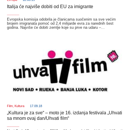
Italija će najviše dobiti od EU za imigrante
_______
Evropska komisija odobrila je članicama suočenim sa sve većim
brojem imigranata pomoć od 2,4 milijarde evra za narednih šest
godina. Najviše će dobiti zemlje koje su prve na udaru –…
Film
,
Kultura
17.09.18
„Kultura je za sve“ – moto je 16. izdanja festivala „Uhvati
sa mnom ovaj dan/Uhvati film“
_______