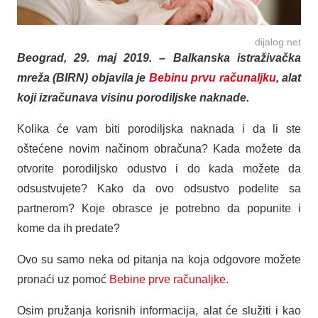
dijalog.net
Beograd, 29. maj 2019. – Balkanska istraživačka
mreža (BIRN) objavila je
Bebinu prvu računaljku
, alat
koji izračunava visinu porodiljske naknade.
Kolika će vam biti porodiljska naknada i da li ste
oštećene novim načinom obračuna? Kada možete da
otvorite porodiljsko odustvo i do kada možete da
odsustvujete? Kako da ovo odsustvo podelite sa
partnerom? Koje obrasce je potrebno da popunite i
kome da ih predate?
Ovo su samo neka od pitanja na koja odgovore možete
pronaći uz pomoć
Bebine prve računaljke
.
Osim pružanja korisnih informacija, alat će služiti i kao