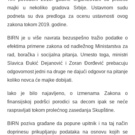
majki u nekoliko gradova Srbije. Ustavnom sudu
podneta su dva predloga za ocenu ustavnosti ovog
zakona tokom 2019. godine.
BIRN je u više navrata bezuspešno tražio podatke o
efektima primene zakona od nadležnog Ministarstva za
rad, boračka i socijalna pitanja. Umesto toga, ministri
Slavica Đukić Dejanović i Zoran Đorđević prebacuju
odgovornost jedni na druge ne dajući odgovor na pitanje
koliko novca će majke dobijati.
Iako je bilo najavljeno, o izmenama Zakona o
finansijskoj podršci porodici sa decom ipak se neće
raspravljati tokom prolećnog zasedanja Skupštine.
BIRN poziva građane da popune upitnik i na taj način
doprinesu prikupljanju podataka na osnovu kojih se