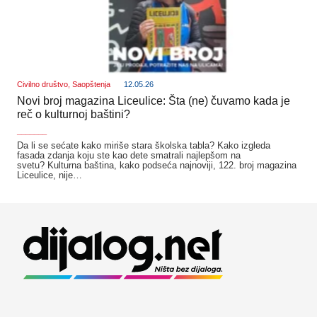
Civilno društvo
,
Saopštenja
12.05.26
Novi broj magazina Liceulice: Šta (ne) čuvamo kada je
reč o kulturnoj baštini?
_______
Da li se sećate kako miriše stara školska tabla? Kako izgleda
fasada zdanja koju ste kao dete smatrali najlepšom na
svetu? Kulturna baština, kako podseća najnoviji, 122. broj magazina
Liceulice, nije…