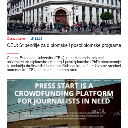
Obrazovanje
15.12.15
CEU: Stipendije za diplomske i postdiplomske programe
_______
Central European University (CEU) je međunarodni priznati
univerzitet za diplomsko (Master) i postdiplomsko (PhD) obrazovanje
iz područja društvenih i humanističkih nauka, zaštite životne sredinei
matematike. CEU se nalazi u samom srcu…