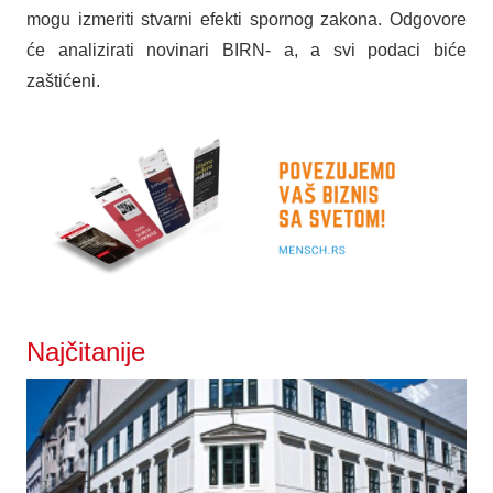
mogu izmeriti stvarni efekti spornog zakona. Odgovore
će analizirati novinari BIRN- a, a svi podaci biće
zaštićeni.
Najčitanije