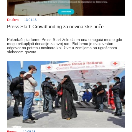
Društvo
13.01.16
Press Start: Crowdfunding za novinarske priče
_______
Pokretači platforme Press Start žele da im ona omogući mesto gde
mogu prikupljati donacije za svoj rad. Platforma je svojevrstan
odgovor na potrebu novinara koji žive u zemljama sa ugroženom
slobodom govora…
Evropa
12.08.15