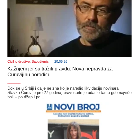
Civilno društvo
,
Saopštenja
20.05.26
Kažnjeni jer su tražili pravdu: Nova nepravda za
Ćuruvijinu porodicu
_______
Dok se u Srbiji i dalje ne zna ko je naredio likvidaciju novinara
Slavka Ćuruvije pre 27 godina, pravosuđe je udarilo tamo gde najviše
boli – po džep i po…