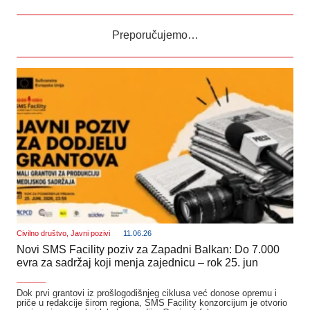
Preporučujemo…
Civilno društvo
,
Javni pozivi
11.06.26
Novi SMS Facility poziv za Zapadni Balkan: Do 7.000
evra za sadržaj koji menja zajednicu – rok 25. jun
_______
Dok prvi grantovi iz prošlogodišnjeg ciklusa već donose opremu i
priče u redakcije širom regiona, SMS Facility konzorcijum je otvorio