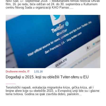
Novi Sad, 17. septembar 2018. – Međunarodni filmski festival Uhvati
film, 16. po redu, biće održan od 24. do 30. septembra u Kulturnom
centru Novog Sada u organizaciji KAO Parnas.…
Društvene mreže
,
IT
1.01.16
Događaji u 2015. koji su obležili Tviter-sferu u EU
_______
Teroristički napadi, eskalacija migrantske krize, grčka kriza, ali i
brojne afere koje su obeležile 2015. u Evropskoj uniji bile su i glavne
teme tvitova. Godina se ipak završila dobro, pariskim…