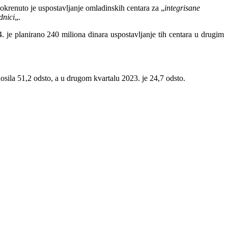
pokrenuto je uspostavljanje omladinskih centara za „
integrisane
dnici
„.
je planirano 240 miliona dinara uspostavljanje tih centara u drugim
osila 51,2 odsto, a u drugom kvartalu 2023. je 24,7 odsto.