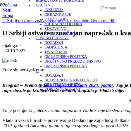
BORBA PROTIV KORUPCIJE
Početna
DRUŠTVO
Vesti
INKLUZIJA
OBRAZOVANJE
Srbija
PRAVOSUĐE
U Srbiji ostvaren značajan napredak u kvalitetu života mladih
SOCIJALNA POLITIKA
ZDRAVSTVO
U Srbiji ostvaren značajan napredak u kva
ŽIVOTNA SREDINA
CIVILNO DRUŠTVO
DOGAĐAJI
dijalog.net
SAOPŠTENJA
|
30.10.2023
JAVNI POZIVI
OMLADINSKA POLITIKA
DRUŠTVENO PREDUZETNIŠTVO
OMLADINSKA POLITIKA
Foto:
shutterstock.com
IT
DOGAĐAJI
BEZBEDNOST NA INTERNETU
Beograd – Prema
Indeksu napretka mladih 2023. godine
, koji je
DRUŠTVENE MREŽE
KORISNI PROGRAMI
napredovale po kvalitetu života mladih, saopštila je Vlada Srbije.
S
To je postignuto „
intenziviranim naporima Vlade Srbije da stvori bolj
Vlada u vezi s tim ističe potvrđivanje Deklaracije Zapadnog Balkana o
2030. godine
i
Akcionog plana za njeno sprovođenje za period 2023.