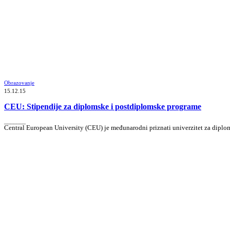
Obrazovanje
15.12.15
CEU: Stipendije za diplomske i postdiplomske programe
_______
Central European University (CEU) je međunarodni priznati univerzitet za diplo