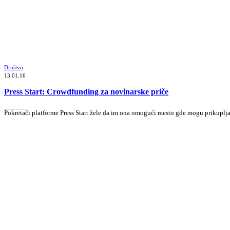
Društvo
13.01.16
Press Start: Crowdfunding za novinarske priče
_______
Pokretači platforme Press Start žele da im ona omogući mesto gde mogu prikuplj