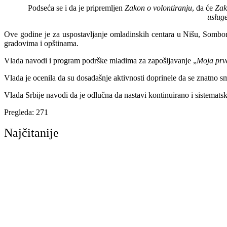
Podseća se i da je pripremljen
Zakon o volontiranju
, da će
Zak
uslug
Ove godine je za uspostavljanje omladinskih centara u Nišu, Sombor
gradovima i opštinama.
Vlada navodi i program podrške mladima za zapošljavanje „
Moja prv
Vlada je ocenila da su dosadašnje aktivnosti doprinele da se znatno s
Vlada Srbije navodi da je odlučna da nastavi kontinuirano i sistematsko
Pregleda:
271
Najčitanije