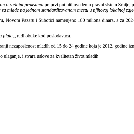
on o radnim praksama
po prvi put biti uveden u pravni sistem Srbije, 
e za mlade na jednom standardizovanom mestu u njihovoj lokalnoj zaje
u, Novom Pazaru i Subotici namenjeno 180 miliona dinara, a za 2024. 
a plata
„, radi obuke kod poslodavaca.
manji nezaposlenost mladih od 15 do 24 godine koja je 2012. godine izn
 ulaganje, i stvara uslove za kvalitetan život mladih.