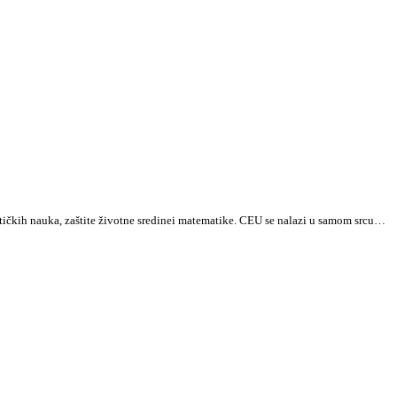
tičkih nauka, zaštite životne sredinei matematike. CEU se nalazi u samom srcu…