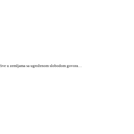
oji žive u zemljama sa ugroženom slobodom govora…