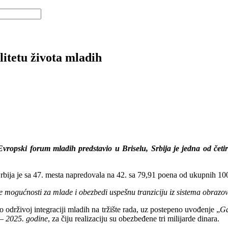
litetu života mladih
 Evropski forum mladih predstavio u Briselu, Srbija je jedna od četi
rbija je sa 47. mesta napredovala na 42. sa 79,91 poena od ukupnih 10
e mogućnosti za mlade i obezbedi uspešnu tranziciju iz sistema obrazo
 održivoj integraciji mladih na tržište rada, uz postepeno uvođenje „
Ga
 – 2025. godine
, za čiju realizaciju su obezbeđene tri milijarde dinara.