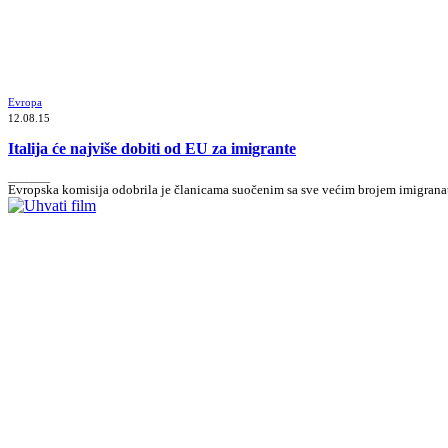
Evropa
12.08.15
Italija će najviše dobiti od EU za imigrante
_______
Evropska komisija odobrila je članicama suočenim sa sve većim brojem imigranata