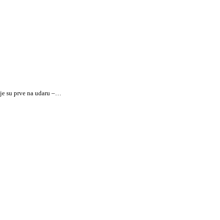
oje su prve na udaru –…