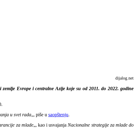
dijalog.net
ri zemlje Evrope i centralne Azije koje su od 2011. do 2022. godine
0.
vanja u svet rada
„, piše u
saopštenju
.
rancije za mlade
„, kao i usvajanja
Nacionalne strategije za mlade do