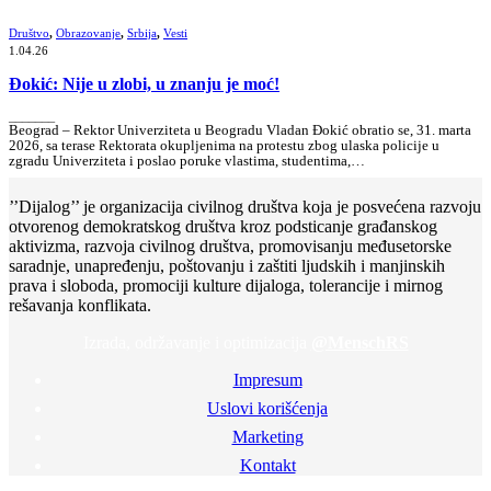
Društvo
,
Obrazovanje
,
Srbija
,
Vesti
1.04.26
Đokić: Nije u zlobi, u znanju je moć!
_______
Beograd – Rektor Univerziteta u Beogradu Vladan Đokić obratio se, 31. marta
2026, sa terase Rektorata okupljenima na protestu zbog ulaska policije u
zgradu Univerziteta i poslao poruke vlastima, studentima,…
’’Dijalog’’ je organizacija civilnog društva koja je posvećena razvoju
otvorenog demokratskog društva kroz podsticanje građanskog
aktivizma, razvoja civilnog društva, promovisanju međusetorske
saradnje, unapređenju, poštovanju i zaštiti ljudskih i manjinskih
prava i sloboda, promociji kulture dijaloga, tolerancije i mirnog
rešavanja konflikata.
Izrada, održavanje i optimizacija
@MenschRS
Impresum
Uslovi korišćenja
Marketing
Kontakt