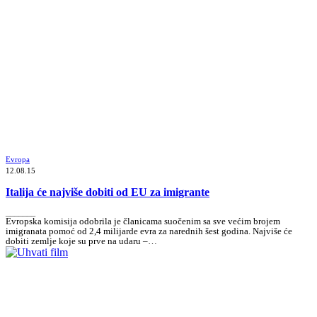
Evropa
12.08.15
Italija će najviše dobiti od EU za imigrante
_______
Evropska komisija odobrila je članicama suočenim sa sve većim brojem
imigranata pomoć od 2,4 milijarde evra za narednih šest godina. Najviše će
dobiti zemlje koje su prve na udaru –…