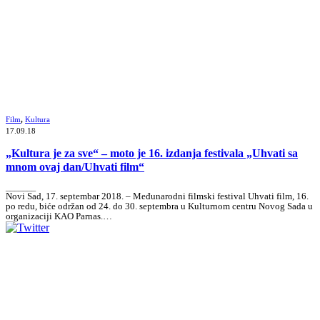
Film
,
Kultura
17.09.18
„Kultura je za sve“ – moto je 16. izdanja festivala „Uhvati sa
mnom ovaj dan/Uhvati film“
_______
Novi Sad, 17. septembar 2018. – Međunarodni filmski festival Uhvati film, 16.
po redu, biće održan od 24. do 30. septembra u Kulturnom centru Novog Sada u
organizaciji KAO Parnas.…