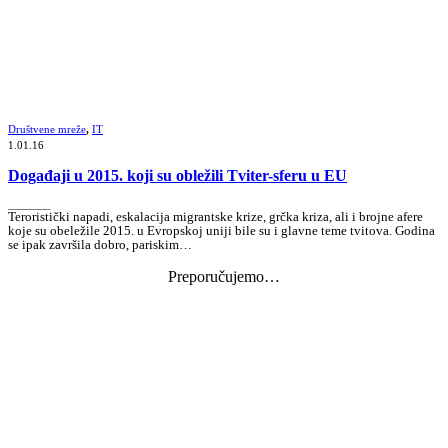
Društvene mreže
,
IT
1.01.16
Događaji u 2015. koji su obležili Tviter-sferu u EU
_______
Teroristički napadi, eskalacija migrantske krize, grčka kriza, ali i brojne afere
koje su obeležile 2015. u Evropskoj uniji bile su i glavne teme tvitova. Godina
se ipak završila dobro, pariskim…
Preporučujemo…