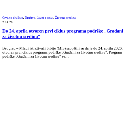
Civilno društvo
,
Društvo
,
Javni pozivi
,
Životna sredina
2.04.26
Do 24. aprila otvoren prvi ciklus programa podrške „Građani
za životnu sredinu“
_______
Beograd – Mladi istraživači Srbije (MIS) saopštili su da je do 24. aprila 2026.
otvoren prvi ciklus programa podrške „Građani za životnu sredinu“. Program
podrške „Građani za životnu sredinu“ se…