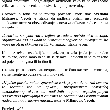
organi preduzimali odgovarajuće aktivnosti kako bi se obezbedio
efikasan rad ovih centara u ostvarivanju njihove uloge.
Govoreći o tome šta je revizija pokazala, vođa tima
Svetlana
Milanović Vrcelj
je istakla da nadležni organi nisu preduzeli
adekvatne mere za obezbeđivanje osnova za efikasan rad centara za
socijalni rad.
„
Centri za socijalni rad u kojima je rađena revizija nisu dovoljno
organizovali rad u skladu sa principima odgvornog upravljanja, što
može da oteža efikasnu zaštitu korisnika
„, istakla je ona.
Kada je reč o inspekcijskom nadzoru, navela je da je on rađen
delimično, često samo kada su se dešavali incidenti ili je to traženo
od pojedinih organa ili institucija.
Ukazala je i na nedostatak neophodnih stručnih kadrova u centrima,
što se negativno odražava na njihov rad.
„
Ključna poruka nakon sprovedene revizije jeste da će rad centara
za socijalni rad biti efikasniji preispitivanjem postojećeg
zakonodavnog okvira od nadležnih organa, uspostavljanjem
odgovornog upravljanja u centrima za socijalni rad i kontinuiranim
nadzorom nad njihovim radom
„, rekla je
MIlanović Vrcelj
.
Pregleda:
403