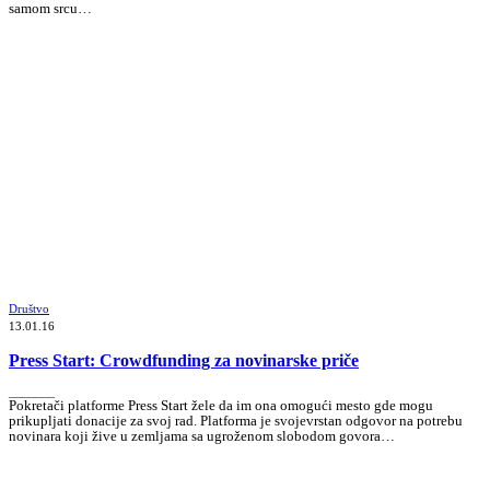
samom srcu…
Društvo
13.01.16
Press Start: Crowdfunding za novinarske priče
_______
Pokretači platforme Press Start žele da im ona omogući mesto gde mogu
prikupljati donacije za svoj rad. Platforma je svojevrstan odgovor na potrebu
novinara koji žive u zemljama sa ugroženom slobodom govora…