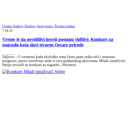
Civilno društvo
,
Društvo
,
Javni pozivi
,
Životna sredina
7.04.26
Vreme je da nevidljivi heroji postanu vidljivi: Konkurs za
nagradu koja slavi stvarne čuvare prirode
_______
Valjevo – U vremenu kada ekološke teme često prate teške reči i sumorne
prognoze, pravo osveženje stiže iz srca građanskog aktivizma. Mladi istraživači
Srbije otvorili su konkurs za nagradu „Volonteri…