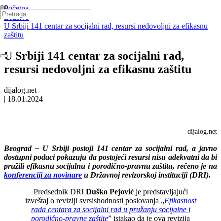
Početna
Društvo
U Srbiji 141 centar za socijalni rad, resursi nedovoljni za efikasnu
zaštitu
U Srbiji 141 centar za socijalni rad,
resursi nedovoljni za efikasnu zaštitu
dijalog.net
|
18.01.2024
dijalog.net
Beograd – U Srbiji postoji 141 centar za socijalni rad, a javno
dostupni podaci pokazuju da postojeći resursi nisu adekvatni da bi
pružili efikasnu socijalnu i porodično-pravnu zaštitu, rečeno je na
konferenciji za novinare
u Državnoj revizorskoj instituciji (DRI).
Predsednik DRI
Duško Pejović
je predstavljajući
izveštaj o reviziji svrsishodnosti poslovanja „
Efikasnost
rada centara za socijalni rad u pružanju socijalne i
porodično-pravne zaštite
” istakao da je ova revizija