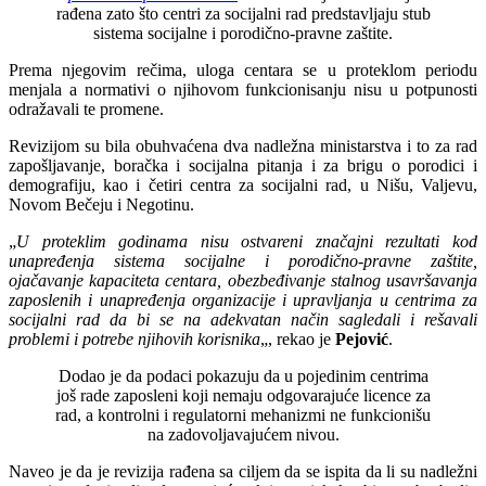
rađena zato što centri za socijalni rad predstavljaju stub
sistema socijalne i porodično-pravne zaštite.
Prema njegovim rečima, uloga centara se u proteklom periodu
menjala a normativi o njihovom funkcionisanju nisu u potpunosti
odražavali te promene.
Revizijom su bila obuhvaćena dva nadležna ministarstva i to za rad
zapošljavanje, boračka i socijalna pitanja i za brigu o porodici i
demografiju, kao i četiri centra za socijalni rad, u Nišu, Valjevu,
Novom Bečeju i Negotinu.
„
U proteklim godinama nisu ostvareni značajni rezultati kod
unapređenja sistema socijalne i porodično-pravne zaštite,
ojačavanje kapaciteta centara, obezbeđivanje stalnog usavršavanja
zaposlenih i unapređenja organizacije i upravljanja u centrima za
socijalni rad da bi se na adekvatan način sagledali i rešavali
problemi i potrebe njihovih korisnika
„, rekao je
Pejović
.
Dodao je da podaci pokazuju da u pojedinim centrima
još rade zaposleni koji nemaju odgovarajuće licence za
rad, a kontrolni i regulatorni mehanizmi ne funkcionišu
na zadovoljavajućem nivou.
Naveo je da je revizija rađena sa ciljem da se ispita da li su nadležni