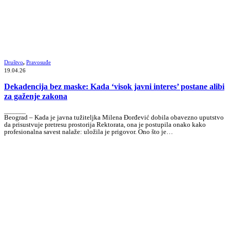
Društvo
,
Pravosuđe
19.04.26
Dekadencija bez maske: Kada ‘visok javni interes’ postane alibi
za gaženje zakona
_______
Beograd – Kada je javna tužiteljka Milena Đorđević dobila obavezno uputstvo
da prisustvuje pretresu prostorija Rektorata, ona je postupila onako kako
profesionalna savest nalaže: uložila je prigovor. Ono što je…