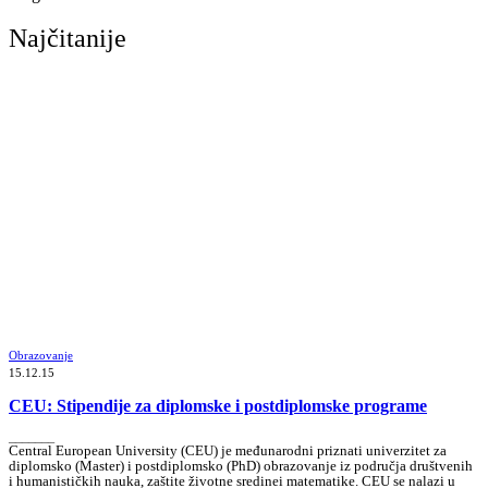
Najčitanije
Obrazovanje
15.12.15
CEU: Stipendije za diplomske i postdiplomske programe
_______
Central European University (CEU) je međunarodni priznati univerzitet za
diplomsko (Master) i postdiplomsko (PhD) obrazovanje iz područja društvenih
i humanističkih nauka, zaštite životne sredinei matematike. CEU se nalazi u