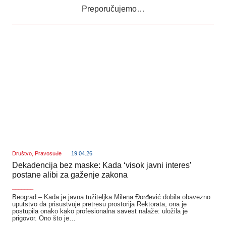
Preporučujemo…
Društvo
,
Pravosuđe
19.04.26
Dekadencija bez maske: Kada ‘visok javni interes’
postane alibi za gaženje zakona
_______
Beograd – Kada je javna tužiteljka Milena Đorđević dobila obavezno
uputstvo da prisustvuje pretresu prostorija Rektorata, ona je
postupila onako kako profesionalna savest nalaže: uložila je
prigovor. Ono što je…