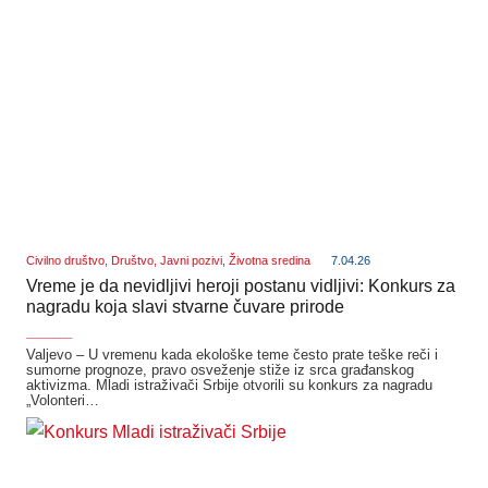
Civilno društvo
,
Društvo
,
Javni pozivi
,
Životna sredina
7.04.26
Vreme je da nevidljivi heroji postanu vidljivi: Konkurs za
nagradu koja slavi stvarne čuvare prirode
_______
Valjevo – U vremenu kada ekološke teme često prate teške reči i
sumorne prognoze, pravo osveženje stiže iz srca građanskog
aktivizma. Mladi istraživači Srbije otvorili su konkurs za nagradu
„Volonteri…