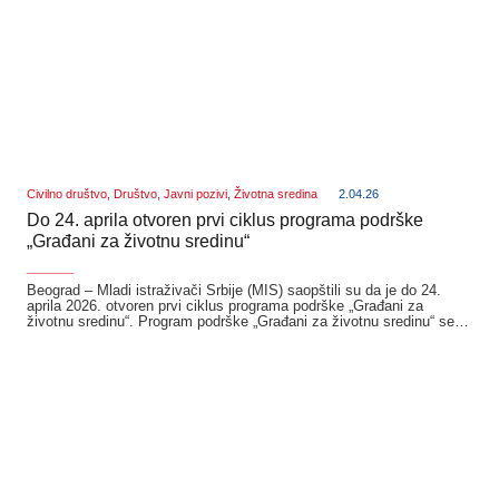
Civilno društvo
,
Društvo
,
Javni pozivi
,
Životna sredina
2.04.26
Do 24. aprila otvoren prvi ciklus programa podrške
„Građani za životnu sredinu“
_______
Beograd – Mladi istraživači Srbije (MIS) saopštili su da je do 24.
aprila 2026. otvoren prvi ciklus programa podrške „Građani za
životnu sredinu“. Program podrške „Građani za životnu sredinu“ se…