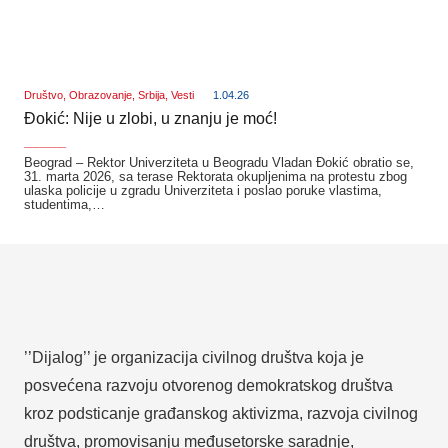
Društvo
,
Obrazovanje
,
Srbija
,
Vesti
1.04.26
Đokić: Nije u zlobi, u znanju je moć!
_______
Beograd – Rektor Univerziteta u Beogradu Vladan Đokić obratio se,
31. marta 2026, sa terase Rektorata okupljenima na protestu zbog
ulaska policije u zgradu Univerziteta i poslao poruke vlastima,
studentima,…
’’Dijalog’’ je organizacija civilnog društva koja je
posvećena razvoju otvorenog demokratskog društva
kroz podsticanje građanskog aktivizma, razvoja civilnog
društva, promovisanju međusetorske saradnje,