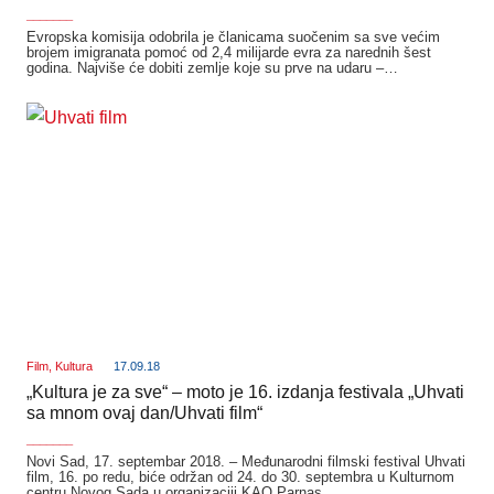
_______
Evropska komisija odobrila je članicama suočenim sa sve većim
brojem imigranata pomoć od 2,4 milijarde evra za narednih šest
godina. Najviše će dobiti zemlje koje su prve na udaru –…
Film
,
Kultura
17.09.18
„Kultura je za sve“ – moto je 16. izdanja festivala „Uhvati
sa mnom ovaj dan/Uhvati film“
_______
Novi Sad, 17. septembar 2018. – Međunarodni filmski festival Uhvati
film, 16. po redu, biće održan od 24. do 30. septembra u Kulturnom
centru Novog Sada u organizaciji KAO Parnas.…