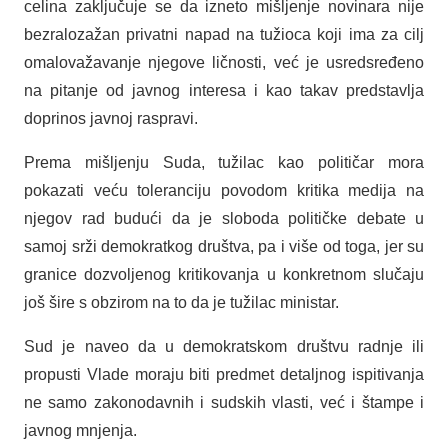
celina zaključuje se da izneto mišljenje novinara nije
bezralozažan privatni napad na tužioca koji ima za cilj
omalovažavanje njegove ličnosti, već je usredsređeno
na pitanje od javnog interesa i kao takav predstavlja
doprinos javnoj raspravi.
Prema mišljenju Suda, tužilac kao političar mora
pokazati veću toleranciju povodom kritika medija na
njegov rad budući da je sloboda političke debate u
samoj srži demokratkog društva, pa i više od toga, jer su
granice dozvoljenog kritikovanja u konkretnom slučaju
još šire s obzirom na to da je tužilac ministar.
Sud je naveo da u demokratskom društvu radnje ili
propusti Vlade moraju biti predmet detaljnog ispitivanja
ne samo zakonodavnih i sudskih vlasti, već i štampe i
javnog mnjenja.