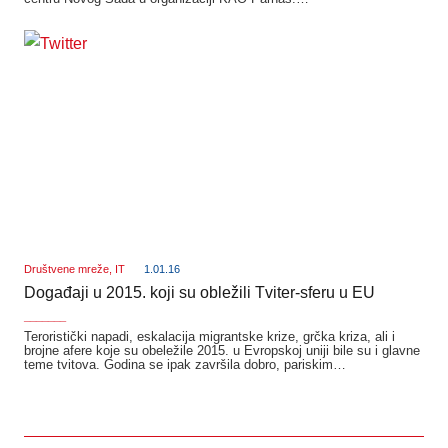
Društvene mreže
,
IT
1.01.16
Događaji u 2015. koji su obležili Tviter-sferu u EU
_______
Teroristički napadi, eskalacija migrantske krize, grčka kriza, ali i
brojne afere koje su obeležile 2015. u Evropskoj uniji bile su i glavne
teme tvitova. Godina se ipak završila dobro, pariskim…