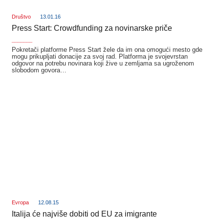
Društvo
13.01.16
Press Start: Crowdfunding za novinarske priče
_______
Pokretači platforme Press Start žele da im ona omogući mesto gde
mogu prikupljati donacije za svoj rad. Platforma je svojevrstan
odgovor na potrebu novinara koji žive u zemljama sa ugroženom
slobodom govora…
Evropa
12.08.15
Italija će najviše dobiti od EU za imigrante