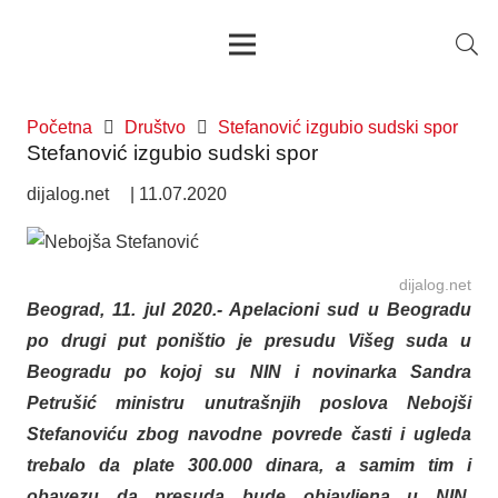
Početna
Društvo
Stefanović izgubio sudski spor
Stefanović izgubio sudski spor
dijalog.net
|
11.07.2020
dijalog.net
Beograd, 11. jul 2020.- Apelacioni sud u Beogradu
po drugi put poništio je presudu Višeg suda u
Beogradu po kojoj su NIN i novinarka Sandra
Petrušić ministru unutrašnjih poslova Nebojši
Stefanoviću zbog navodne povrede časti i ugleda
trebalo da plate 300.000 dinara, a samim tim i
obavezu da presuda bude objavljena u NIN,