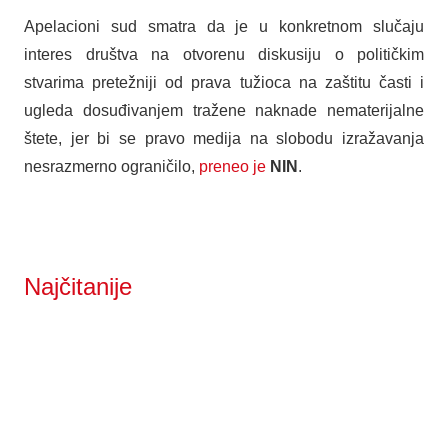
Apelacioni sud smatra da je u konkretnom slučaju
interes društva na otvorenu diskusiju o političkim
stvarima pretežniji od prava tužioca na zaštitu časti i
ugleda dosuđivanjem tražene naknade nematerijalne
štete, jer bi se pravo medija na slobodu izražavanja
nesrazmerno ograničilo,
preneo je
NIN
.
Najčitanije