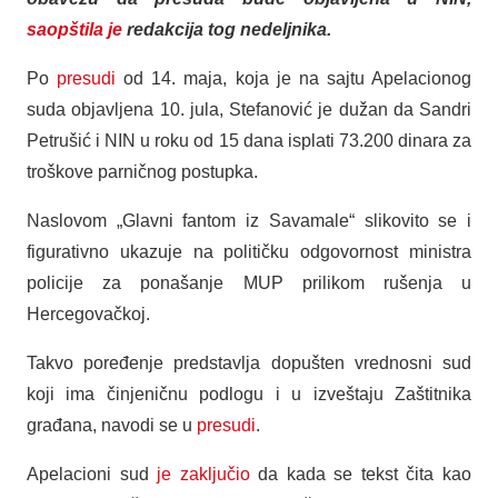
saopštila je
redakcija tog nedeljnika.
Po
presudi
od 14. maja, koja je na sajtu Apelacionog
suda objavljena 10. jula, Stefanović je dužan da Sandri
Petrušić i NIN u roku od 15 dana isplati 73.200 dinara za
troškove parničnog postupka.
Naslovom „Glavni fantom iz Savamale“ slikovito se i
figurativno ukazuje na političku odgovornost ministra
policije za ponašanje MUP prilikom rušenja u
Hercegovačkoj.
Takvo poređenje predstavlja dopušten vrednosni sud
koji ima činjeničnu podlogu i u izveštaju Zaštitnika
građana, navodi se u
presudi
.
Apelacioni sud
je zaključio
da kada se tekst čita kao