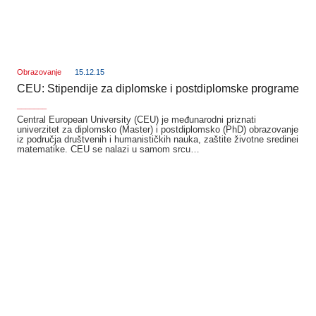
Obrazovanje
15.12.15
CEU: Stipendije za diplomske i postdiplomske programe
_______
Central European University (CEU) je međunarodni priznati
univerzitet za diplomsko (Master) i postdiplomsko (PhD) obrazovanje
iz područja društvenih i humanističkih nauka, zaštite životne sredinei
matematike. CEU se nalazi u samom srcu…