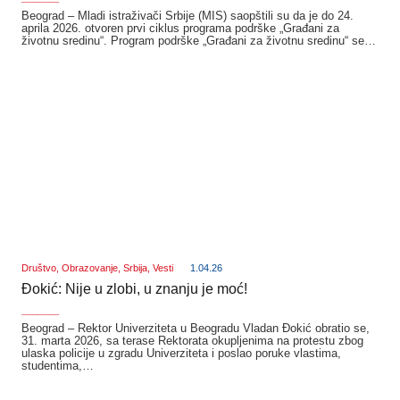
Beograd – Mladi istraživači Srbije (MIS) saopštili su da je do 24.
aprila 2026. otvoren prvi ciklus programa podrške „Građani za
životnu sredinu“. Program podrške „Građani za životnu sredinu“ se…
Društvo
,
Obrazovanje
,
Srbija
,
Vesti
1.04.26
Đokić: Nije u zlobi, u znanju je moć!
_______
Beograd – Rektor Univerziteta u Beogradu Vladan Đokić obratio se,
31. marta 2026, sa terase Rektorata okupljenima na protestu zbog
ulaska policije u zgradu Univerziteta i poslao poruke vlastima,
studentima,…