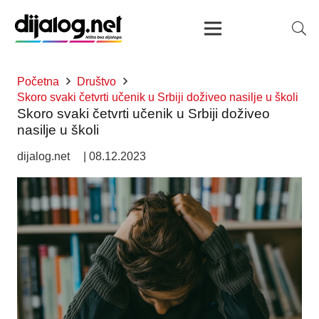
Početna
Društvo
Skoro svaki četvrti učenik u Srbiji doživeo nasilje u školi
Skoro svaki četvrti učenik u Srbiji doživeo
nasilje u školi
dijalog.net
|
08.12.2023