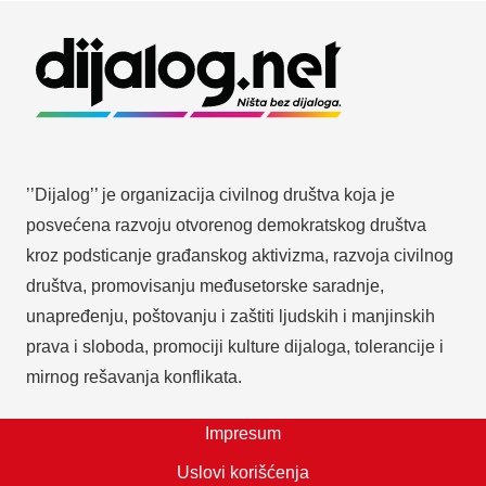
’’Dijalog’’ je organizacija civilnog društva koja je
posvećena razvoju otvorenog demokratskog društva
kroz podsticanje građanskog aktivizma, razvoja civilnog
društva, promovisanju međusetorske saradnje,
unapređenju, poštovanju i zaštiti ljudskih i manjinskih
prava i sloboda, promociji kulture dijaloga, tolerancije i
mirnog rešavanja konflikata.
Impresum
Uslovi korišćenja