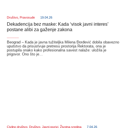
Društvo
,
Pravosuđe
19.04.26
Dekadencija bez maske: Kada ‘visok javni interes’
postane alibi za gaženje zakona
_______
Beograd – Kada je javna tužiteljka Milena Đorđević dobila obavezno
uputstvo da prisustvuje pretresu prostorija Rektorata, ona je
postupila onako kako profesionalna savest nalaže: uložila je
prigovor. Ono što je…
Civilno društvo
,
Društvo
,
Javni pozivi
,
Životna sredina
7.04.26