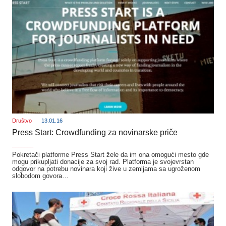
Društvo
13.01.16
Press Start: Crowdfunding za novinarske priče
_______
Pokretači platforme Press Start žele da im ona omogući mesto gde
mogu prikupljati donacije za svoj rad. Platforma je svojevrstan
odgovor na potrebu novinara koji žive u zemljama sa ugroženom
slobodom govora…