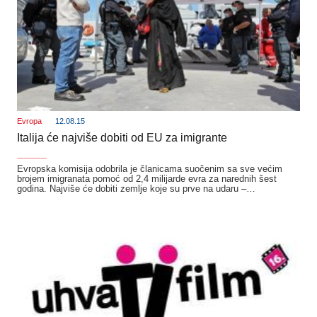
Evropa
12.08.15
Italija će najviše dobiti od EU za imigrante
_______
Evropska komisija odobrila je članicama suočenim sa sve većim
brojem imigranata pomoć od 2,4 milijarde evra za narednih šest
godina. Najviše će dobiti zemlje koje su prve na udaru –…