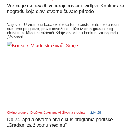
Vreme je da nevidljivi heroji postanu vidljivi: Konkurs za
nagradu koja slavi stvarne čuvare prirode
_______
Valjevo – U vremenu kada ekološke teme često prate teške reči i
sumorne prognoze, pravo osveženje stiže iz srca građanskog
aktivizma. Mladi istraživači Srbije otvorili su konkurs za nagradu
„Volonteri…
Civilno društvo
,
Društvo
,
Javni pozivi
,
Životna sredina
2.04.26
Do 24. aprila otvoren prvi ciklus programa podrške
„Građani za životnu sredinu“
_______