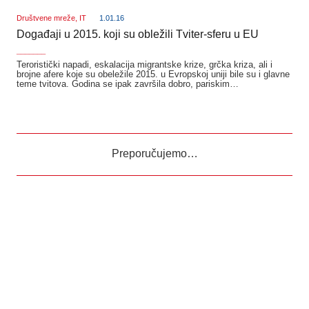
Društvene mreže
,
IT
1.01.16
Događaji u 2015. koji su obležili Tviter-sferu u EU
_______
Teroristički napadi, eskalacija migrantske krize, grčka kriza, ali i
brojne afere koje su obeležile 2015. u Evropskoj uniji bile su i glavne
teme tvitova. Godina se ipak završila dobro, pariskim…
Preporučujemo…