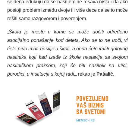
se deca edukuju da se nasiljem ne rešava ništa i da ako
postoji problem između dvoje ili više dece da se to može
rešiti samo razgovorom i poverenjem.
„
Škola je mesto u kome se može uočiti određeno
asocijalno ponašanje kod deteta. Ako se to ne uoči, vi
ćete prvo imati nasilje u školi, a onda ćete imati gotovog
nasilnika koji kad izađe iz škole nastavlja sa svojom
nasilničkom praksom, koji će biti nasilnik na ulici,
porodici, u instituciji u kojoj radi
„, rekao je
Pašalić
.