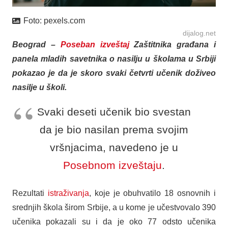
Foto:
pexels.com
dijalog.net
Beograd –
Poseban izveštaj
Zaštitnika građana i
panela mladih savetnika o nasilju u školama u Srbiji
pokazao je da je skoro svaki četvrti učenik doživeo
nasilje u školi.
Svaki deseti učenik bio svestan
da je bio nasilan prema svojim
vršnjacima, navedeno je u
Posebnom izveštaju
.
Rezultati
istraživanja
, koje je obuhvatilo 18 osnovnih i
srednjih škola širom Srbije, a u kome je učestvovalo 390
učenika pokazali su i da je oko 77 odsto učenika