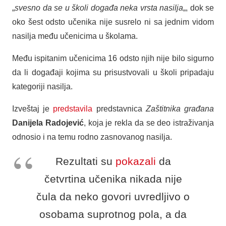
„
svesno da se u školi događa neka vrsta nasilja
„, dok se
oko šest odsto učenika nije susrelo ni sa jednim vidom
nasilja među učenicima u školama.
Među ispitanim učenicima 16 odsto njih nije bilo sigurno
da li događaji kojima su prisustvovali u školi pripadaju
kategoriji nasilja.
Izveštaj je
predstavila
predstavnica
Zaštitnika građana
Danijela Radojević
, koja je rekla da se deo istraživanja
odnosio i na temu rodno zasnovanog nasilja.
Rezultati su
pokazali
da
četvrtina učenika nikada nije
čula da neko govori uvredljivo o
osobama suprotnog pola, a da