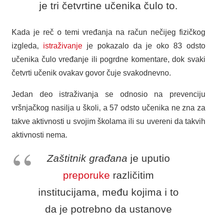
je tri četvrtine učenika čulo to.
Kada je reč o temi vređanja na račun nečijeg fizičkog
izgleda,
istraživanje
je pokazalo da je oko 83 odsto
učenika čulo vređanje ili pogrdne komentare, dok svaki
četvrti učenik ovakav govor čuje svakodnevno.
Jedan deo istraživanja se odnosio na prevenciju
vršnjačkog nasilja u školi, a 57 odsto učenika ne zna za
takve aktivnosti u svojim školama ili su uvereni da takvih
aktivnosti nema.
Zaštitnik građana
je uputio
preporuke
različitim
institucijama, među kojima i to
da je potrebno da ustanove