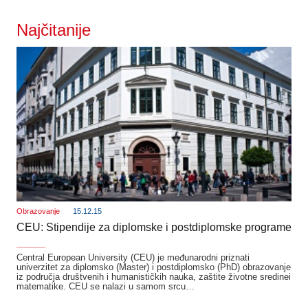
Najčitanije
Obrazovanje
15.12.15
CEU: Stipendije za diplomske i postdiplomske programe
_______
Central European University (CEU) je međunarodni priznati
univerzitet za diplomsko (Master) i postdiplomsko (PhD) obrazovanje
iz područja društvenih i humanističkih nauka, zaštite životne sredinei
matematike. CEU se nalazi u samom srcu…