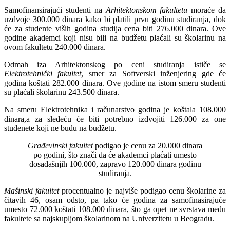
Samofinansirajući studenti na
Arhitektonskom fakultetu
moraće da
uzdvoje 300.000 dinara kako bi platili prvu godinu studiranja, dok
će za studente viših godina studija cena biti 276.000 dinara. Ove
godine akademci koji nisu bili na budžetu plaćali su školarinu na
ovom fakultetu 240.000 dinara.
Odmah iza Arhitektonskog po ceni studiranja ističe se
Elektrotehnički fakultet
, smer za Softverski inženjering gde će
godina koštati 282.000 dinara. Ove godine na istom smeru studenti
su plaćali školarinu 243.500 dinara.
Na smeru Elektrotehnika i računarstvo godina je koštala 108.000
dinara,a za sledeću će biti potrebno izdvojiti 126.000 za one
studenete koji ne budu na budžetu.
Građevinski fakultet
podigao je cenu za 20.000 dinara
po godini, što znači da će akademci plaćati umesto
dosadašnjih 100.000, zapravo 120.000 dinara godinu
studiranja.
Mašinski fakultet
procentualno je najviše podigao cenu školarine za
čitavih 46, osam odsto, pa tako će godina za samofinasirajuće
umesto 72.000 koštati 108.000 dinara, što ga opet ne svrstava među
fakultete sa najskupljom školarinom na Univerzitetu u Beogradu.