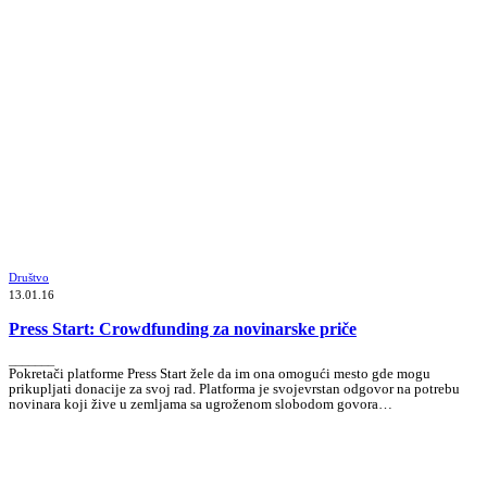
Društvo
13.01.16
Press Start: Crowdfunding za novinarske priče
_______
Pokretači platforme Press Start žele da im ona omogući mesto gde mogu
prikupljati donacije za svoj rad. Platforma je svojevrstan odgovor na potrebu
novinara koji žive u zemljama sa ugroženom slobodom govora…