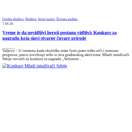
Civilno društvo
,
Društvo
,
Javni pozivi
,
Životna sredina
7.04.26
Vreme je da nevidljivi heroji postanu vidljivi: Konkurs za
nagradu koja slavi stvarne čuvare prirode
_______
Valjevo – U vremenu kada ekološke teme često prate teške reči i sumorne
prognoze, pravo osveženje stiže iz srca građanskog aktivizma. Mladi istraživači
Srbije otvorili su konkurs za nagradu „Volonteri…