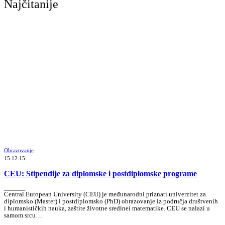
Najčitanije
Obrazovanje
15.12.15
CEU: Stipendije za diplomske i postdiplomske programe
_______
Central European University (CEU) je međunarodni priznati univerzitet za
diplomsko (Master) i postdiplomsko (PhD) obrazovanje iz područja društvenih
i humanističkih nauka, zaštite životne sredinei matematike. CEU se nalazi u
samom srcu…