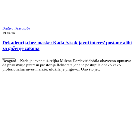
Društvo
,
Pravosuđe
19.04.26
Dekadencija bez maske: Kada ‘visok javni interes’ postane alibi
za gaženje zakona
_______
Beograd – Kada je javna tužiteljka Milena Đorđević dobila obavezno uputstvo
da prisustvuje pretresu prostorija Rektorata, ona je postupila onako kako
profesionalna savest nalaže: uložila je prigovor. Ono što je…