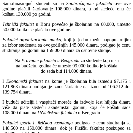
Samofinasirajući studenti su na
Saobraćajnom fakultetu
ove ove
godine plaćali školovanje 108.000 dinara, a od sledeće ona će
koštati 130.000 po godini.
Tehnički fakultet
u Boru povećao je školarinu na 60.000, umesto
50.000 koliko se plaćalo ove godine.
Fakultet organizacionih nauka
, koji je jedan među napopularnijim
za izbor studenata sa ovogodišnjih 145.000 dinara, podigao je cenu
studiranja po godini na 159.000 dinara za osnovne studije.
Na
Pravnom fakultetu u Beogradu
za studente koji nisu
na budžetu, godina će umesto 99.000 koliko je koštala
do sada biti 114.000 dinara.
I
Ekonomski fakultet
na kome je školarina bila između 97.175 i
121.863 dinara podigao je iznos školarine na iznos od 106.212 do
139.754 dinara.
I budući učiteljii i vaspitači moraće da izdvoje šest hiljada dinara
više da plate sledeću akademsku godinu, koja će koštati sada
108.000 dinara na
Učiteljskom fakultetu
u Beogradu.
Fakultet sporta i fizičkog vaspitanja
podigao je cenu studiranja sa
148.500 na 150.000 dinara, dok je Fizički fakultet poskupeo sa