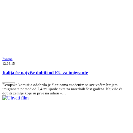
Evropa
12.08.15
Italija će najviše dobiti od EU za imigrante
_______
Evropska komisija odobrila je članicama suočenim sa sve većim brojem
imigranata pomoć od 2,4 milijarde evra za narednih šest godina. Najviše će
dobiti zemlje koje su prve na udaru –…