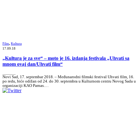
Film
,
Kultura
17.09.18
„Kultura je za sve“ – moto je 16. izdanja festivala „Uhvati sa
mnom ovaj dan/Uhvati film“
_______
Novi Sad, 17. septembar 2018. – Međunarodni filmski festival Uhvati film, 16.
po redu, biće održan od 24. do 30. septembra u Kulturnom centru Novog Sada u
organizaciji KAO Parnas.…