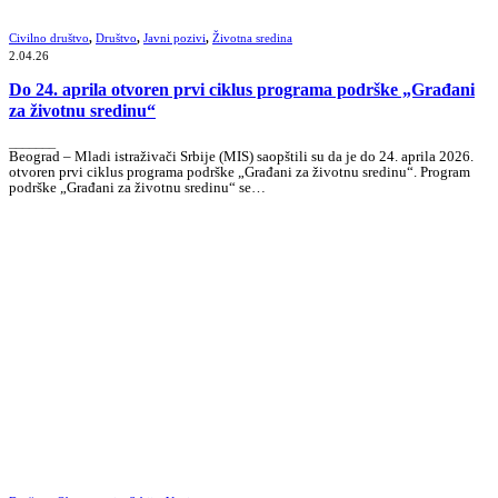
Civilno društvo
,
Društvo
,
Javni pozivi
,
Životna sredina
2.04.26
Do 24. aprila otvoren prvi ciklus programa podrške „Građani
za životnu sredinu“
_______
Beograd – Mladi istraživači Srbije (MIS) saopštili su da je do 24. aprila 2026.
otvoren prvi ciklus programa podrške „Građani za životnu sredinu“. Program
podrške „Građani za životnu sredinu“ se…