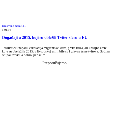
Društvene mreže
,
IT
1.01.16
Događaji u 2015. koji su obležili Tviter-sferu u EU
_______
Teroristički napadi, eskalacija migrantske krize, grčka kriza, ali i brojne afere
koje su obeležile 2015. u Evropskoj uniji bile su i glavne teme tvitova. Godina
se ipak završila dobro, pariskim…
Preporučujemo…