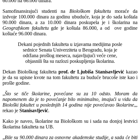
60.000 na 66.000 dinara.
Samofinansirajući studenti na
Biološkom fakultetu
moraće da
izdvoje 100.000 dinara za godinu ubuduće, koja je do sada koštala
90.000 dinara, a za 10.000 dinara poskupela je i školarina na
Geografskom fakultetu
gde je koštala 86.000, a od ove godine
koštaće 96.000 dinara.
Dekani pojednih fakulteta u izjavama medijima posle
sednice Senata Univerziteta u Beogradu, koja je
održana prošlog meseca, najavljujući veće cene,
objasnili šta su razlozi poskupljenja školarina.
Dekan Biološkog fakulteta
prof. dr Ljubiša Stanisavljević
kazao
je da su upisne kvote na tom fakultetu za buduće brucoše iste kao i
prošle godine.
„
Što se tiče školarine, povećane su za 10 odsto. Moram da
napomenem da je to povećanje bilo minimalno, imajući u vidu da
Biološki fakultet u poslednjih 14 godina nije povećavao školarine
„,
rekao je
Stanisavljević
.
Kako je naveo, školarine na Biološkom su i sada na donjoj lestvici
školarina fakulteta na UB.
„
Bile su 90.000 dinara za osnovne akademske studije, a sada će biti