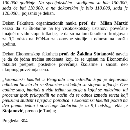
100.000 godišnje. Na specijalističim studijama su bile 100.000,
sada će biti 110.000, a na doktorskim je bilo 110.000, sada je
120.000
„, pojasnio je dekan.
Dekan Fakulteta organizacionih nauka
prof. dr Milan Martić
kazao da su školarine na toj visokoškolskoj ustanovi povećane
imajući u vidu stopu inflacije, te da su na tom fakultetu korigovan
za 9,2 odsto na FON-u za osnovne studije u odnosu na prošlu
godinu.
Dekan Ekonomskog fakulteta
prof. dr Žaklina Stojanović
navela
je da će jedna trećina studenata koji će se upisati na Ekonomski
fakultet pretpreti posledice povećanja školarine i snositi deo
ukupnog povećanja cena.
„
Ekonomski fakultet u Beogradu ima odredbu koja je definisana
odlukom Saveta da se školarine usklađuju sa stopom inflacije. Ove
godine smo, imajući u vidu težinu situacije u kojoj se nalazimo, taj
procenat ipak prilagodili na način da se odnos između tereta koji
preuzima student i njegova porodica i Ekonomski fakultet podeli na
dva prema jedan i povećanje školarina je za 9,1 odsto
„, rekla je
Stojanović
, preneo je Tanjug.
Pregleda:
304