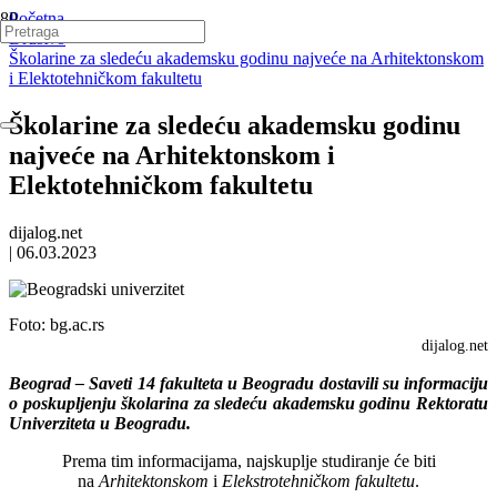
Početna
Društvo
Školarine za sledeću akademsku godinu najveće na Arhitektonskom
i Elektotehničkom fakultetu
Školarine za sledeću akademsku godinu
najveće na Arhitektonskom i
Elektotehničkom fakultetu
dijalog.net
|
06.03.2023
Foto:
bg.ac.rs
dijalog.net
Beograd – Saveti 14 fakulteta u Beogradu dostavili su informaciju
o poskupljenju školarina za sledeću akademsku godinu Rektoratu
Univerziteta u Beogradu.
Prema tim informacijama, najskuplje studiranje će biti
na
Arhitektonskom
i
Elekstrotehničkom
fakultetu
.