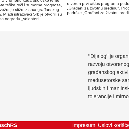
– U vremenu kada ekološke teme
otvoren prvi ciklus programa pod
ate teške reči i sumorne prognoze,
„Građani za životnu sredinu“. Pr
veženje stiže iz srca građanskog
podrške „Građani za životnu sred
. Mladi istraživači Srbije otvorili su
za nagradu „Volonteri…
’’Dijalog’’ je org
razvoju otvoreno
građanskog aktivi
međusetorske sara
ljudskih i manjins
tolerancije i mirn
schRS
Impresum
Uslovi korišć