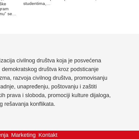
studentima,…
rške
ogram
inu“ se…
anizacija civilnog društva koja je posvećena
g demokratskog društva kroz podsticanje
zma, razvoja civilnog društva, promovisanju
dnje, unapređenju, poštovanju i zaštiti
kih prava i sloboda, promociji kulture dijaloga,
og rešavanja konflikata.
enja
Marketing
Kontakt