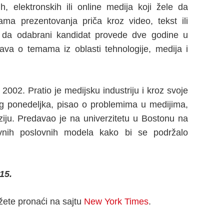
 elektronskih ili online medija koji žele da
ma prezentovanja priča kroz video, tekst ili
 da odabrani kandidat provede dve godine u
ava o temama iz oblasti tehnologije, medija i
002. Pratio je medijsku industriju i kroz svoje
g ponedeljka, pisao o problemima u medijima,
viziju. Predavao je na univerzitetu u Bostonu na
ivnih poslovnih modela kako bi se podržalo
15.
žete pronaći na sajtu
New York Times
.