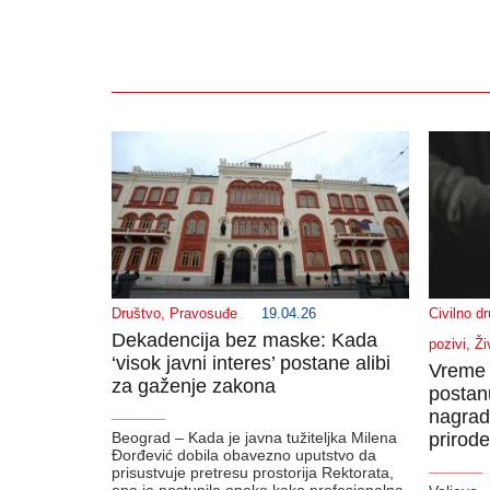
Društvo
,
Pravosuđe
19.04.26
Civilno d
Dekadencija bez maske: Kada
pozivi
,
Ži
‘visok javni interes’ postane alibi
Vreme j
za gaženje zakona
postanu
_______
nagrad
Beograd – Kada je javna tužiteljka Milena
prirode
Đorđević dobila obavezno uputstvo da
_______
prisustvuje pretresu prostorija Rektorata,
ona je postupila onako kako profesionalna