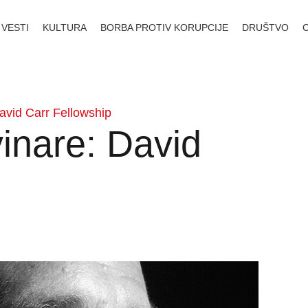
VESTI
KULTURA
BORBA PROTIV KORUPCIJE
DRUŠTVO
avid Carr Fellowship
inare: David