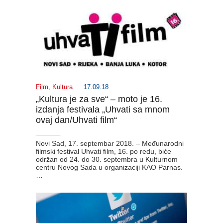
Film
,
Kultura
17.09.18
„Kultura je za sve“ – moto je 16.
izdanja festivala „Uhvati sa mnom
ovaj dan/Uhvati film“
_______
Novi Sad, 17. septembar 2018. – Međunarodni
filmski festival Uhvati film, 16. po redu, biće
održan od 24. do 30. septembra u Kulturnom
centru Novog Sada u organizaciji KAO Parnas.
…