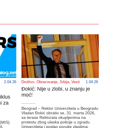
2.04.26
Društvo
,
Obrazovanje
,
Srbija
,
Vesti
1.04.26
Đokić: Nije u zlobi, u znanju je
moć!
iklus
i za
_______
Beograd – Rektor Univerziteta u Beogradu
Vladan Đokić obratio se, 31. marta 2026,
sa terase Rektorata okupljenima na
protestu zbog ulaska policije u zgradu
 (MIS)
Univerziteta i poslao poruke vlastima,
26.