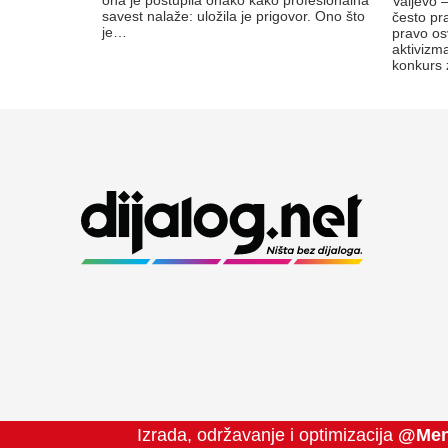
Valjevo 
savest nalaže: uložila je prigovor. Ono što
često pr
je…
pravo os
aktivizma
konkurs 
Izrada, održavanje i optimizacija
@Men