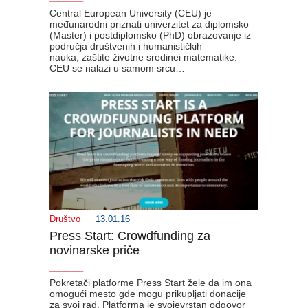
Central European University (CEU) je
međunarodni priznati univerzitet za diplomsko
(Master) i postdiplomsko (PhD) obrazovanje iz
područja društvenih i humanističkih
nauka, zaštite životne sredinei matematike.
CEU se nalazi u samom srcu…
Društvo
13.01.16
Press Start: Crowdfunding za
novinarske priče
_______
Pokretači platforme Press Start žele da im ona
omogući mesto gde mogu prikupljati donacije
za svoj rad. Platforma je svojevrstan odgovor