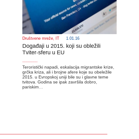
Društvene mreže
,
IT
1.01.16
Događaji u 2015. koji su obležili
Tviter-sferu u EU
_______
Teroristički napadi, eskalacija migrantske krize,
grčka kriza, ali i brojne afere koje su obeležile
2015. u Evropskoj uniji bile su i glavne teme
tvitova. Godina se ipak završila dobro,
pariskim…