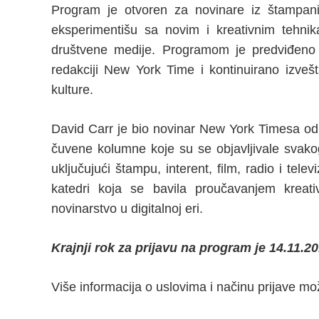
Program je otvoren za novinare iz štampanih,
eksperimentišu sa novim i kreativnim tehnika
društvene medije. Programom je predviđeno
redakciji New York Time i kontinuirano izvešt
kulture.
David Carr je bio novinar New York Timesa od 2
čuvene kolumne koje su se objavljivale svako
uključujući štampu, interent, film, radio i tele
katedri koja se bavila proučavanjem kreat
novinarstvo u digitalnoj eri.
Krajnji rok za prijavu na program je 14.11.20
Više informacija o uslovima i načinu prijave mo