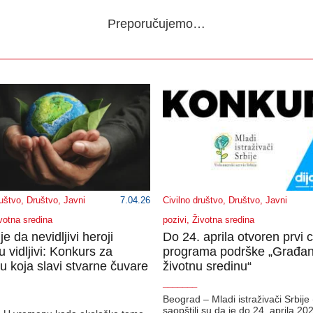
Preporučujemo…
ruštvo
,
Društvo
,
Javni
7.04.26
Civilno društvo
,
Društvo
,
Javni
votna sredina
pozivi
,
Životna sredina
e da nevidljivi heroji
Do 24. aprila otvoren prvi c
 vidljivi: Konkurs za
programa podrške „Građan
u koja slavi stvarne čuvare
životnu sredinu“
_______
Beograd – Mladi istraživači Srbije
saopštili su da je do 24. aprila 20