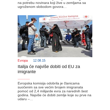
na potrebu novinara koji žive u zemljama sa
ugroženom slobodom govora…
Evropa
12.08.15
Italija će najviše dobiti od EU za
imigrante
_______
Evropska komisija odobrila je članicama
suočenim sa sve većim brojem imigranata
pomoć od 2,4 milijarde evra za narednih šest
godina. Najviše će dobiti zemlje koje su prve na
udaru –…