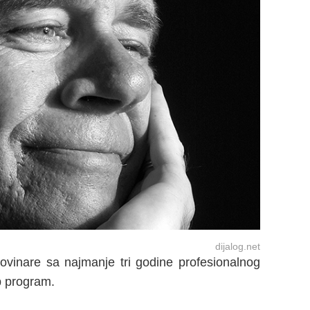
dijalog.net
vinare sa najmanje tri godine profesionalnog
p program.