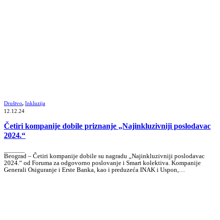
Društvo
,
Inkluzija
12.12.24
Četiri kompanije dobile priznanje „Najinkluzivniji poslodavac
2024.“
_______
Beograd – Četiri kompanije dobile su nagradu „Najinkluzivniji poslodavac
2024.“ od Foruma za odgovorno poslovanje i Smart kolektiva. Kompanije
Generali Osiguranje i Erste Banka, kao i preduzeća INAK i Uspon,…