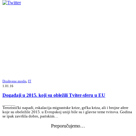
Društvene mreže
,
IT
1.01.16
Događaji u 2015. koji su obležili Tviter-sferu u EU
_______
Teroristički napadi, eskalacija migrantske krize, grčka kriza, ali i brojne afere
koje su obeležile 2015. u Evropskoj uniji bile su i glavne teme tvitova. Godina
se ipak završila dobro, pariskim…
Preporučujemo…