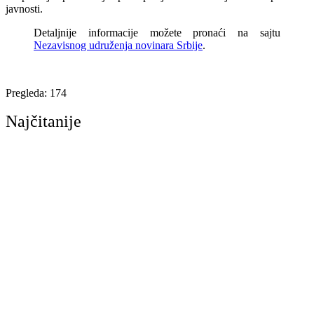
javnosti.
Detaljnije informacije možete pronaći na sajtu
Nezavisnog udruženja novinara Srbije
.
Pregleda:
174
Najčitanije