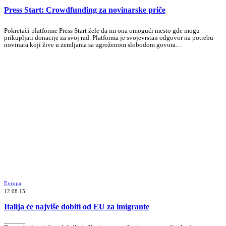
Press Start: Crowdfunding za novinarske priče
_______
Pokretači platforme Press Start žele da im ona omogući mesto gde mogu
prikupljati donacije za svoj rad. Platforma je svojevrstan odgovor na potrebu
novinara koji žive u zemljama sa ugroženom slobodom govora…
Evropa
12.08.15
Italija će najviše dobiti od EU za imigrante
_______