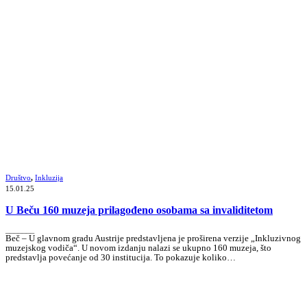
Društvo
,
Inkluzija
15.01.25
U Beču 160 muzeja prilagođeno osobama sa invaliditetom
_______
Beč – U glavnom gradu Austrije predstavljena je proširena verzije „Inkluzivnog
muzejskog vodiča“. U novom izdanju nalazi se ukupno 160 muzeja, što
predstavlja povećanje od 30 institucija. To pokazuje koliko…