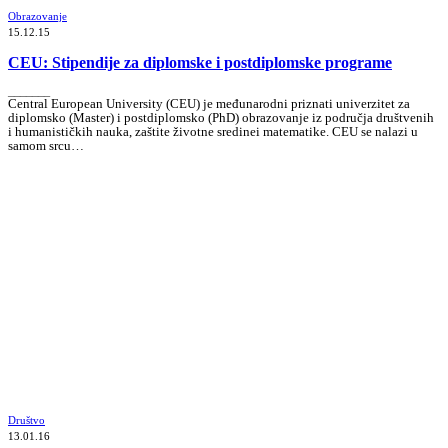
Obrazovanje
15.12.15
CEU: Stipendije za diplomske i postdiplomske programe
_______
Central European University (CEU) je međunarodni priznati univerzitet za
diplomsko (Master) i postdiplomsko (PhD) obrazovanje iz područja društvenih
i humanističkih nauka, zaštite životne sredinei matematike. CEU se nalazi u
samom srcu…
Društvo
13.01.16