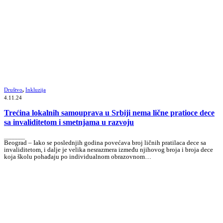
Društvo
,
Inkluzija
4.11.24
Trećina lokalnih samouprava u Srbiji nema lične pratioce dece
sa invaliditetom i smetnjama u razvoju
_______
Beograd – Iako se poslednjih godina povećava broj ličnih pratilaca dece sa
invaliditetom, i dalje je velika nesrazmera između njihovog broja i broja dece
koja školu pohađaju po individualnom obrazovnom…