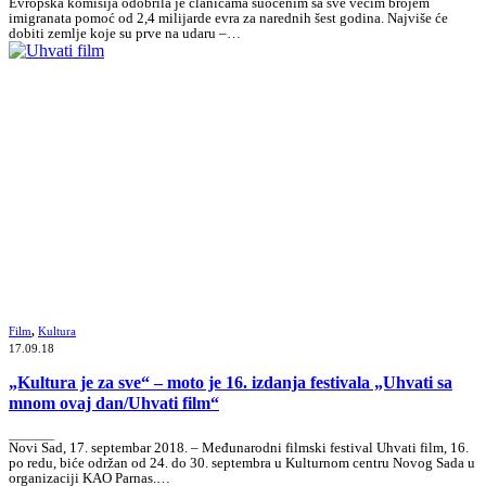
Evropska komisija odobrila je članicama suočenim sa sve većim brojem
imigranata pomoć od 2,4 milijarde evra za narednih šest godina. Najviše će
dobiti zemlje koje su prve na udaru –…
Film
,
Kultura
17.09.18
„Kultura je za sve“ – moto je 16. izdanja festivala „Uhvati sa
mnom ovaj dan/Uhvati film“
_______
Novi Sad, 17. septembar 2018. – Međunarodni filmski festival Uhvati film, 16.
po redu, biće održan od 24. do 30. septembra u Kulturnom centru Novog Sada u
organizaciji KAO Parnas.…