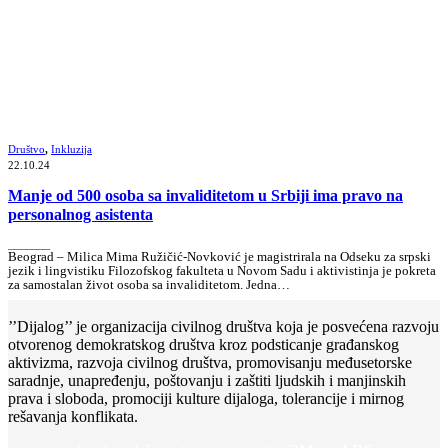
Društvo
,
Inkluzija
22.10.24
Manje od 500 osoba sa invaliditetom u Srbiji ima pravo na
personalnog asistenta
_______
Beograd – Milica Mima Ružičić-Novković je magistrirala na Odseku za srpski
jezik i lingvistiku Filozofskog fakulteta u Novom Sadu i aktivistinja je pokreta
za samostalan život osoba sa invaliditetom. Jedna…
’’Dijalog’’ je organizacija civilnog društva koja je posvećena razvoju
otvorenog demokratskog društva kroz podsticanje građanskog
aktivizma, razvoja civilnog društva, promovisanju međusetorske
saradnje, unapređenju, poštovanju i zaštiti ljudskih i manjinskih
prava i sloboda, promociji kulture dijaloga, tolerancije i mirnog
rešavanja konflikata.