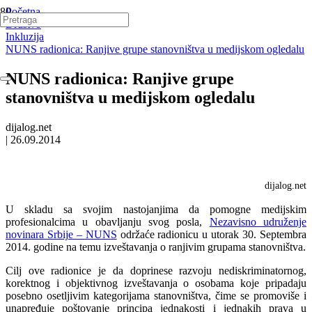
Početna
Društvo
Inkluzija
NUNS radionica: Ranjive grupe stanovništva u medijskom ogledalu
NUNS radionica: Ranjive grupe
stanovništva u medijskom ogledalu
dijalog.net
|
26.09.2014
dijalog.net
U skladu sa svojim nastojanjima da pomogne medijskim
profesionalcima u obavljanju svog posla,
Nezavisno udruženje
novinara Srbije – NUNS
održaće radionicu u utorak 30. Septembra
2014. godine na temu izveštavanja o ranjivim grupama stanovništva.
Cilj ove radionice je da doprinese razvoju nediskriminatornog,
korektnog i objektivnog izveštavanja o osobama koje pripadaju
posebno osetljivim kategorijama stanovništva, čime se promoviše i
unapređuje poštovanje principa jednakosti i jednakih prava u