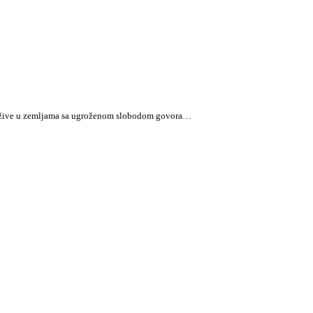
oji žive u zemljama sa ugroženom slobodom govora…