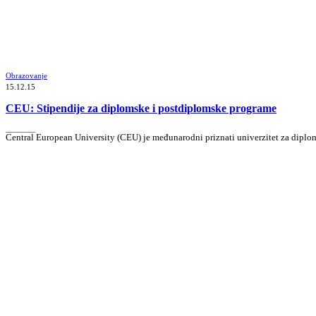
Obrazovanje
15.12.15
CEU: Stipendije za diplomske i postdiplomske programe
_______
Central European University (CEU) je međunarodni priznati univerzitet za diplo