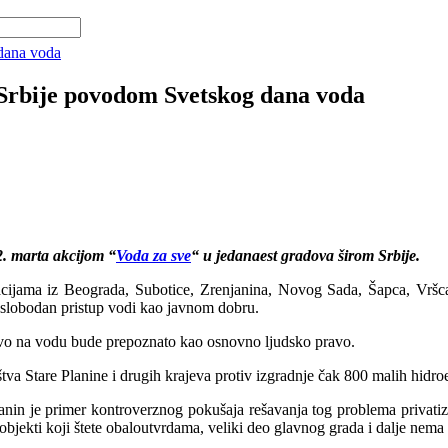
 dana voda
 Srbije povodom Svetskog dana voda
2. marta akcijom “
Voda za sve
“ u jedanaest gradova širom Srbije.
cijama iz Beograda, Subotice, Zrenjanina, Novog Sada, Šapca, Vršca
 i slobodan pristup vodi kao javnom dobru.
avo na vodu bude prepoznato kao osnovno ljudsko pravo.
tva Stare Planine i drugih krajeva protiv izgradnje čak 800 malih hidro
anin je primer kontroverznog pokušaja rešavanja tog problema privati
 objekti koji štete obaloutvrdama, veliki deo glavnog grada i dalje nema 