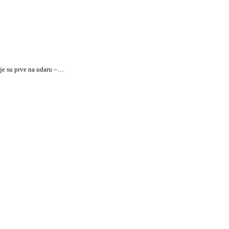
oje su prve na udaru –…