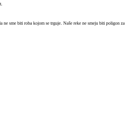
t.
 ne sme biti roba kojom se trguje. Naše reke ne smeju biti poligon za