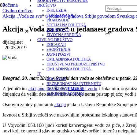
BORBA PROTIV KORUPCIJE
Početna
DRUŠTVO
Civilno društvo
INKLUZIJA
OBRAZOVANJE
Akcija „Voda za sve“ u jedanaest gradova Srbije povodom Svetskog
PRAVOSUĐE
SOCIJALNA POLITIKA
Akcija „Voda za sve“ u jedanaest gradova
ZDRAVSTVO
ŽIVOTNA SREDINA
CIVILNO DRUŠTVO
dijalog.net
DOGAĐAJI
|
20.03.2019
SAOPŠTENJA
JAVNI POZIVI
OMLADINSKA POLITIKA
DRUŠTVENO PREDUZETNIŠTVO
OMLADINSKA POLITIKA
IT
Beograd, 20. mart 2019. – Svetski dan voda se obeležava u petak, 2
DOGAĐAJI
BEZBEDNOST NA INTERNETU
Zajedničkim
akcijama
Inicijative
Pravo na vodu
i lokalnim organiza
DRUŠTVENE MREŽE
činjenicu da veliki deo stanovništva Srbije nema pristup pijaćoj vodi
KORISNI PROGRAMI
Osnovni zahtev planiranih
akcija
je da u Ustavu Republike Srbije pr
Javnost u Srbiji svedoči sve masovnijim protestima lokalnog stanovniš
U Vojvodini 653.160 ljudi koristi kancerogenu vodu za piće, a Zrenj
novi koji će ugroziti glavno gradsko vodoizvorište i tolerišu nelegalni