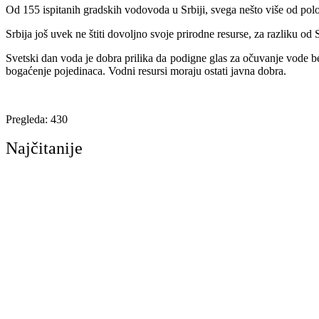
Od 155 ispitanih gradskih vodovoda u Srbiji, svega nešto više od pol
Srbija još uvek ne štiti dovoljno svoje prirodne resurse, za razliku od
Svetski dan voda je dobra prilika da podigne glas za očuvanje vode b
bogaćenje pojedinaca. Vodni resursi moraju ostati javna dobra.
Pregleda:
430
Najčitanije