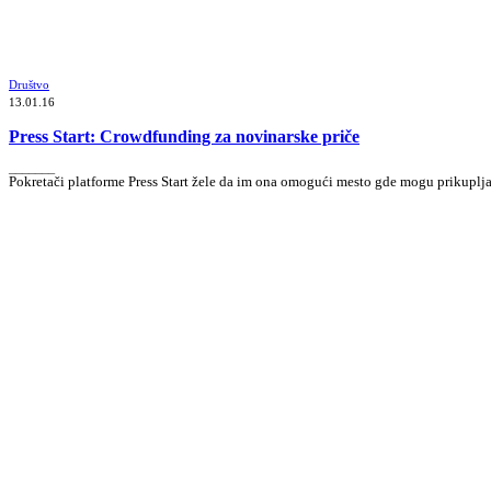
Društvo
13.01.16
Press Start: Crowdfunding za novinarske priče
_______
Pokretači platforme Press Start žele da im ona omogući mesto gde mogu prikuplj