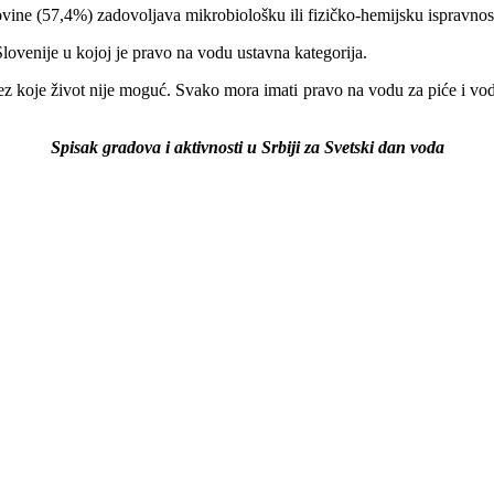
ovine (57,4%) zadovoljava mikrobiološku ili fizičko-hemijsku ispravnos
 Slovenije u kojoj je pravo na vodu ustavna kategorija.
ez koje život nije moguć. Svako mora imati pravo na vodu za piće i voda
Spisak gradova i aktivnosti u Srbiji za Svetski dan voda