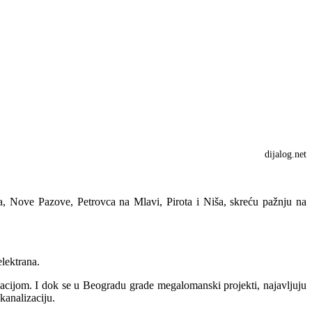
dijalog.net
, Nove Pazove, Petrovca na Mlavi, Pirota i Niša, skreću pažnju na
elektrana.
zacijom. I dok se u Beogradu grade megalomanski projekti, najavljuju
kanalizaciju.