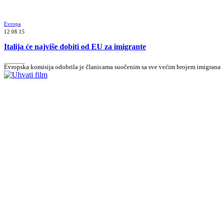
Evropa
12.08.15
Italija će najviše dobiti od EU za imigrante
_______
Evropska komisija odobrila je članicama suočenim sa sve većim brojem imigranata