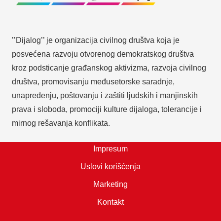
’’Dijalog’’ je organizacija civilnog društva koja je
posvećena razvoju otvorenog demokratskog društva
kroz podsticanje građanskog aktivizma, razvoja civilnog
društva, promovisanju međusetorske saradnje,
unapređenju, poštovanju i zaštiti ljudskih i manjinskih
prava i sloboda, promociji kulture dijaloga, tolerancije i
mirnog rešavanja konflikata.
Impresum
Uslovi korišćenja
Marketing
Kontakt