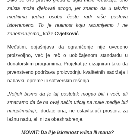
zaista može djelovati strogo, jer znamo da u takvim
medijima jedna osoba često radi više poslova
istovremeno. To je realnost koju razumijemo i ne
zanemarujemo
„, kaže
Cvjetković
.
Međutim, objašnjava da ograničenje nije uvedeno
proizvoljno, već je reč o uobičajenom standardu u
donatorskim programima. Projekat je dizajniran tako da
prvenstveno podržava proizvodnju kvalitetnih sadržaja i
nabavku opreme ili softverskih rešenja.
„
Voljeli bismo da je taj postotak mogao biti i veći, ali
smatramo da će na ovaj način uticaj na male medije biti
najoptimalniji
„, dodaje ona, ne ostavljajući prostora za
lažnu nadu, ali ni za obeshrabrenje.
MOVAT: Da li je iskrenost vrlina ili mana?