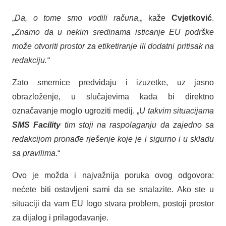
„
Da, o tome smo vodili računa
„, kaže
Cvjetković
.
„Znamo da u nekim sredinama isticanje EU podrške
može otvoriti prostor za etiketiranje ili dodatni pritisak na
redakciju.“
Zato smernice predviđaju i izuzetke, uz jasno
obrazloženje, u slučajevima kada bi direktno
označavanje moglo ugroziti medij. „
U takvim situacijama
SMS
Facility
tim stoji na raspolaganju da zajedno sa
redakcijom pronađe rješenje koje je i sigurno i u skladu
sa pravilima
.“
Ovo je možda i najvažnija poruka ovog odgovora:
nećete biti ostavljeni sami da se snalazite. Ako ste u
situaciji da vam EU logo stvara problem, postoji prostor
za dijalog i prilagođavanje.