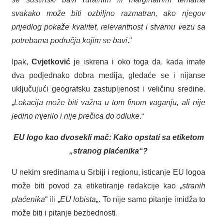
svakako može biti ozbiljno razmatran, ako njegov
prijedlog pokaže kvalitet, relevantnost i stvarnu vezu sa
potrebama područja kojim se bavi
.“
Ipak,
Cvjetković
je iskrena i oko toga da, kada imate
dva podjednako dobra medija, gledaće se i nijanse
uključujući geografsku zastupljenost i veličinu sredine.
„
Lokacija može biti važna u tom finom vaganju, ali nije
jedino mjerilo i nije prečica do odluke
.“
EU logo kao dvosekli mač: Kako opstati sa etiketom
„stranog plaćenika“?
U nekim sredinama u Srbiji i regionu, isticanje EU logoa
može biti povod za etiketiranje redakcije kao „
stranih
plaćenika
“ ili „
EU lobista
„. To nije samo pitanje imidža to
može biti i pitanje bezbednosti.