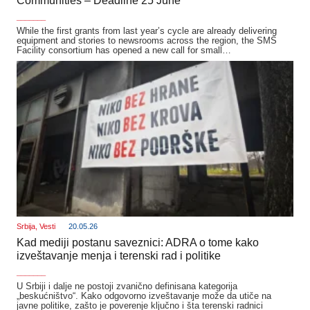
Communities – Deadline 25 June
_______
While the first grants from last year’s cycle are already delivering
equipment and stories to newsrooms across the region, the SMS
Facility consortium has opened a new call for small…
Srbija
,
Vesti
20.05.26
Kad mediji postanu saveznici: ADRA o tome kako
izveštavanje menja i terenski rad i politike
_______
U Srbiji i dalje ne postoji zvanično definisana kategorija
„beskućništvo“. Kako odgovorno izveštavanje može da utiče na
javne politike, zašto je poverenje ključno i šta terenski radnici