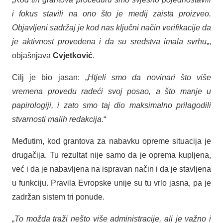
i fokus stavili na ono što je medij zaista proizveo.
Objavljeni sadržaj je kod nas ključni način verifikacije da
je aktivnost provedena i da su sredstva imala svrhu
„,
objašnjava
Cvjetković
.
Cilj je bio jasan: „
Htjeli smo da novinari što više
vremena provedu radeći svoj posao, a što manje u
papirologiji, i zato smo taj dio maksimalno prilagodili
stvarnosti malih redakcija
.“
Međutim, kod grantova za nabavku opreme situacija je
drugačija. Tu rezultat nije samo da je oprema kupljena,
već i da je nabavljena na ispravan način i da je stavljena
u funkciju. Pravila Evropske unije su tu vrlo jasna, pa je
zadržan sistem tri ponude.
„
To možda traži nešto više administracije, ali je važno i