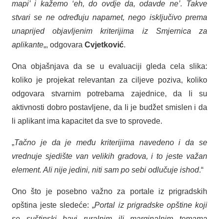
mapi’ i kažemo ‘eh, do ovdje da, odavde ne’. Takve
stvari se ne određuju napamet, nego isključivo prema
unaprijed objavljenim kriterijima iz Smjernica za
aplikante
„, odgovara
Cvjetković
.
Ona objašnjava da se u evaluaciji gleda cela slika:
koliko je projekat relevantan za ciljeve poziva, koliko
odgovara stvarnim potrebama zajednice, da li su
aktivnosti dobro postavljene, da li je budžet smislen i da
li aplikant ima kapacitet da sve to sprovede.
„
Tačno je da je među kriterijima navedeno i da se
vrednuje sjedište van velikih gradova, i to jeste važan
element. Ali nije jedini, niti sam po sebi odlučuje ishod
.“
Ono što je posebno važno za portale iz prigradskih
opština jeste sledeće: „
Portal iz prigradske opštine koji
se suštinski bavi ruralnim ili marginalnim temama