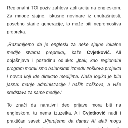
Regionalni TOI poziv zahteva aplikaciju na engleskom.
Za mnoge sjajne, iskusne novinare iz unutrašnjosti,
posebno starije generacije, to može biti nepremostiva
prepreka.
„
Razumijemo da je engleski za neke sjajne lokalne
medije stvarna prepreka
„, kaže
Cvjetković
. Ali
objašnjava i pozadinu odluke: „
Ipak, kao regionalni
program morali smo balansirati između troškova projekta
i novca koji ide direktno medijima. Naša logika je bila
jasna: manje administracije i naših troškova, a više
sredstava za same medije
.“
To znači da narativni deo prijave mora biti na
engleskom, tu nema izuzetka. Ali
Cvjetković
nudi i
praktičan savet: „
Vjerujemo da danas AI alati mogu