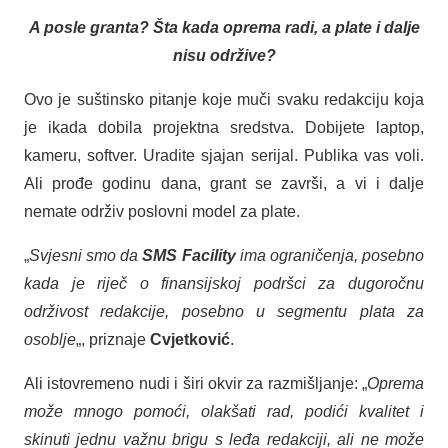
A posle granta? Šta kada oprema radi, a plate i dalje
nisu održive?
Ovo je suštinsko pitanje koje muči svaku redakciju koja
je ikada dobila projektna sredstva. Dobijete laptop,
kameru, softver. Uradite sjajan serijal. Publika vas voli.
Ali prođe godinu dana, grant se završi, a vi i dalje
nemate održiv poslovni model za plate.
„
Svjesni smo da
SMS Facility
ima ograničenja, posebno
kada je riječ o finansijskoj podršci za dugoročnu
održivost redakcije, posebno u segmentu plata za
osoblje
„, priznaje
Cvjetković
.
Ali istovremeno nudi i širi okvir za razmišljanje: „
Oprema
može mnogo pomoći, olakšati rad, podići kvalitet i
skinuti jednu važnu brigu s leđa redakciji
, ali ne može