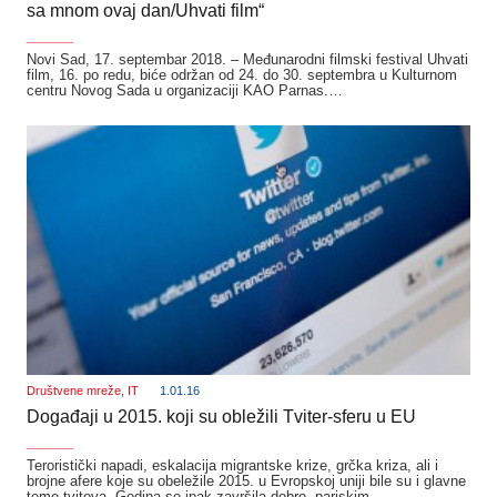
sa mnom ovaj dan/Uhvati film“
_______
Novi Sad, 17. septembar 2018. – Međunarodni filmski festival Uhvati
film, 16. po redu, biće održan od 24. do 30. septembra u Kulturnom
centru Novog Sada u organizaciji KAO Parnas.…
Društvene mreže
,
IT
1.01.16
Događaji u 2015. koji su obležili Tviter-sferu u EU
_______
Teroristički napadi, eskalacija migrantske krize, grčka kriza, ali i
brojne afere koje su obeležile 2015. u Evropskoj uniji bile su i glavne
teme tvitova. Godina se ipak završila dobro, pariskim…