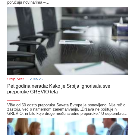
poručuju novinarima –…
Srbija
,
Vesti
20.05.26
Pet godina nerada: Kako je Srbija ignorisala sve
preporuke GREVIO tela
_______
Više od 60 odsto preporuka Saveta Evrope je ponovljeno. Nije reč o
zastoju, već o namernom zanemarivanju. „Država ne poštuje ni
GREVIO, ni bilo koje druge međunarodne preporuke.“ U septembru…