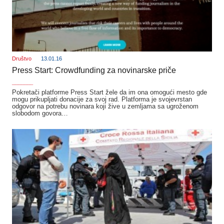
Društvo
13.01.16
Press Start: Crowdfunding za novinarske priče
_______
Pokretači platforme Press Start žele da im ona omogući mesto gde
mogu prikupljati donacije za svoj rad. Platforma je svojevrstan
odgovor na potrebu novinara koji žive u zemljama sa ugroženom
slobodom govora…