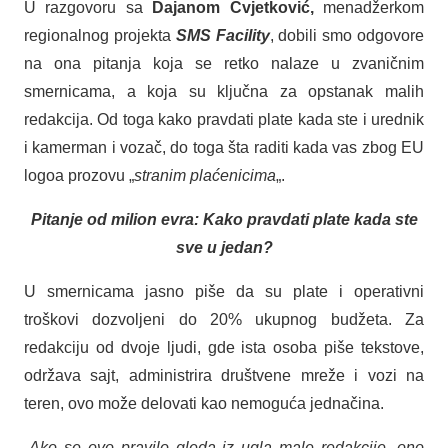
U razgovoru sa
Dajanom Cvjetković,
menadžerkom
regionalnog projekta
SMS Facility
, dobili smo odgovore
na ona pitanja koja se retko nalaze u zvaničnim
smernicama, a koja su ključna za opstanak malih
redakcija. Od toga kako pravdati plate kada ste i urednik
i kamerman i vozač, do toga šta raditi kada vas zbog EU
logoa prozovu „
stranim plaćenicima
„.
Pitanje od milion evra: Kako pravdati plate kada ste
sve u jedan?
U smernicama jasno piše da su plate i operativni
troškovi dozvoljeni do 20% ukupnog budžeta. Za
redakciju od dvoje ljudi, gde ista osoba piše tekstove,
održava sajt, administrira društvene mreže i vozi na
teren, ovo može delovati kao nemoguća jednačina.
„
Ako se ovo pravilo gleda iz ugla male redakcije, ono