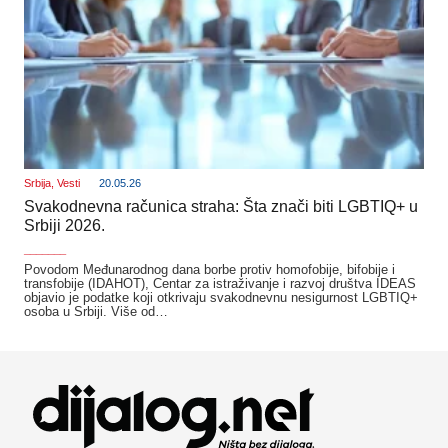
Srbija
,
Vesti
20.05.26
Svakodnevna računica straha: Šta znači biti LGBTIQ+ u
Srbiji 2026.
_______
Povodom Međunarodnog dana borbe protiv homofobije, bifobije i
transfobije (IDAHOT), Centar za istraživanje i razvoj društva IDEAS
objavio je podatke koji otkrivaju svakodnevnu nesigurnost LGBTIQ+
osoba u Srbiji. Više od…