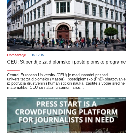
Obrazovanje
15.12.15
CEU: Stipendije za diplomske i postdiplomske programe
_______
Central European University (CEU) je međunarodni priznati
univerzitet za diplomsko (Master) i postdiplomsko (PhD) obrazovanje
iz područja društvenih i humanističkih nauka, zaštite životne sredinei
matematike. CEU se nalazi u samom srcu…