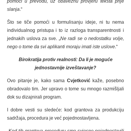
pomoći u prevodu, uz obaveznu provjeru teksta prije
slanja
.“
Što se tiče pomoći u formulisanju ideje, ni tu nema
individualnog pristupa i to iz razloga transparentnosti i
jednakih uslova za sve. „
Ne radi se o nedostatku volje,
nego o tome da svi aplikanti moraju imati iste uslove
.“
Birokratija protiv realnosti: Da li je moguće
jednostavnije izveštavanje?
Ovo pitanje je, kako sama
Cvjetković
kaže, posebno
obradovalo tim. Jer upravo o tome su mnogo razmišljali
dok su dizajnirali program.
I dobre vesti su sledeće: kod grantova za produkciju
sadržaja, procedura je već pojednostavljena.
„
Kod tih grantova proceduru smo svjesno pojednostavili