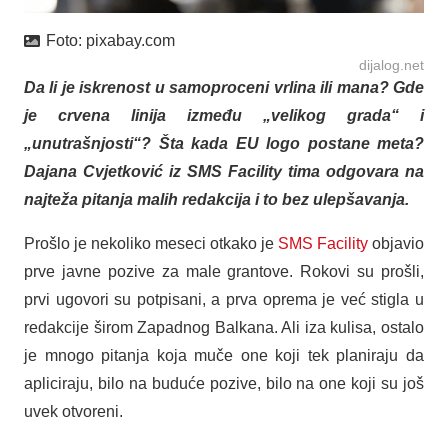
Foto:
pixabay.com
dijalog.net
Da li je iskrenost u samoproceni vrlina ili mana? Gde
je crvena linija između „velikog grada“ i
„unutrašnjosti“? Šta kada EU logo postane meta?
Dajana Cvjetković iz SMS Facility tima odgovara na
najteža pitanja malih redakcija i to bez ulepšavanja.
Prošlo je nekoliko meseci otkako je
SMS Facility
objavio
prve javne pozive za male grantove. Rokovi su prošli,
prvi ugovori su potpisani, a prva oprema je već stigla u
redakcije širom Zapadnog Balkana. Ali iza kulisa, ostalo
je mnogo pitanja koja muče one koji tek planiraju da
apliciraju, bilo na buduće pozive, bilo na one koji su još
uvek otvoreni.