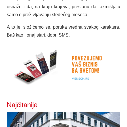
osnaže i da, na kraju krajeva, prestanu da razmišljaju
samo o preživljavanju sledećeg meseca.
A to je, složićemo se, poruka vredna svakog karaktera.
Baš kao i onaj stari, dobri SMS.
Najčitanije