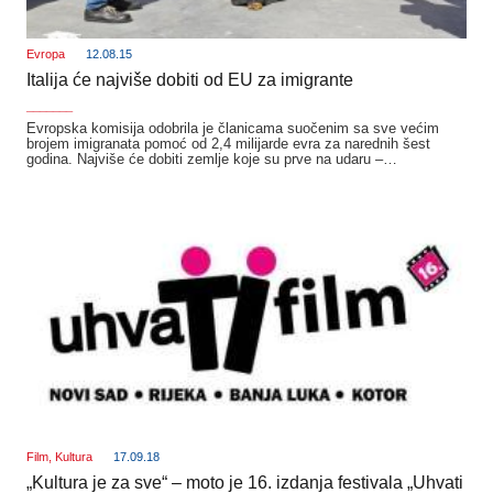
Evropa
12.08.15
Italija će najviše dobiti od EU za imigrante
_______
Evropska komisija odobrila je članicama suočenim sa sve većim
brojem imigranata pomoć od 2,4 milijarde evra za narednih šest
godina. Najviše će dobiti zemlje koje su prve na udaru –…
Film
,
Kultura
17.09.18
„Kultura je za sve“ – moto je 16. izdanja festivala „Uhvati