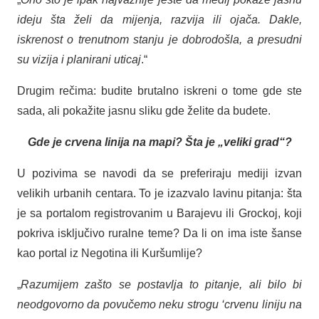
ideju šta želi da mijenja, razvija ili ojača. Dakle,
iskrenost o trenutnom stanju je dobrodošla, a presudni
su vizija i planirani uticaj
.“
Drugim rečima: budite brutalno iskreni o tome gde ste
sada, ali pokažite jasnu sliku gde želite da budete.
Gde je crvena linija na mapi? Šta je „veliki grad“?
U pozivima se navodi da se preferiraju mediji izvan
velikih urbanih centara. To je izazvalo lavinu pitanja: šta
je sa portalom registrovanim u Barajevu ili Grockoj, koji
pokriva isključivo ruralne teme? Da li on ima iste šanse
kao portal iz Negotina ili Kuršumlije?
„
Razumijem zašto se postavlja to pitanje, ali bilo bi
neodgovorno da povučemo neku strogu ‘crvenu liniju na