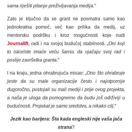
sama riješiti pitanje preživljavanja medija
.“
Zato je ključno da se grant ne posmatra samo kao
jednokratna pomoć, već kao prilika da medij, uz
mentorsku podršku i kroz mogućnosti koje nudi
Journalift
, radi i na svojoj budućoj stabilnosti. „
Oni koji
to iskoriste imaće veću šansu da ojačaju svoj rad i
poslije završetka granta
.“
I na kraju, jedna ohrabrujuća misao: „
Ono što ohrabruje
jeste da su male organizacije često i najotpornije
dugoročno
, postojali su mali mediji i prije ovog projekta,
a naša je uloga da pomognemo da budu još održiviji u
budućnosti. Projekat je samo sredstvo, a nikako cilj
.“
Jezik kao barijera: Šta kada engleski nije vaša jača
strana
?