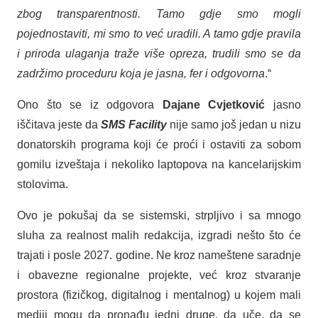
zbog transparentnosti. Tamo gdje smo mogli
pojednostaviti, mi smo to već uradili. A tamo gdje pravila
i priroda ulaganja traže više opreza, trudili smo se da
zadržimo proceduru koja je jasna, fer i odgovorna
.“
Ono što se iz odgovora
Dajane Cvjetković
jasno
iščitava jeste da
SMS Facility
nije samo još jedan u nizu
donatorskih programa koji će proći i ostaviti za sobom
gomilu izveštaja i nekoliko laptopova na kancelarijskim
stolovima.
Ovo je pokušaj da se sistemski, strpljivo i sa mnogo
sluha za realnost malih redakcija, izgradi nešto što će
trajati i posle 2027. godine. Ne kroz nameštene saradnje
i obavezne regionalne projekte, već kroz stvaranje
prostora (fizičkog, digitalnog i mentalnog) u kojem mali
mediji mogu da pronađu jedni druge, da uče, da se