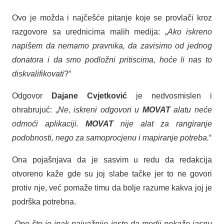
Ovo je možda i najčešće pitanje koje se provlači kroz
razgovore sa urednicima malih medija: „
Ako iskreno
napišem da nemamo pravnika, da zavisimo od jednog
donatora i da smo podložni pritiscima
, hoće li nas to
diskvalifikovati
?“
Odgovor
Dajane Cvjetković
je nedvosmislen i
ohrabrujuć: „
Ne, iskreni odgovori u
MOVAT
alatu neće
odmoći aplikaciji.
MOVAT
nije alat za rangiranje
podobnosti, nego za samoprocjenu i mapiranje potreba.
“
Ona pojašnjava da je sasvim u redu da redakcija
otvoreno kaže gde su joj slabe tačke jer to ne govori
protiv nje, već pomaže timu da bolje razume kakva joj je
podrška potrebna.
„
Ono što je ipak najvažnije jeste da medij pokaže jasnu