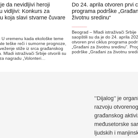
e da nevidljivi heroji
Do 24. aprila otvoren prvi c
 vidljivi: Konkurs za
programa podrške „Građan
u koja slavi stvarne čuvare
životnu sredinu“
_______
Beograd – Mladi istraživači Srbije
saopštili su da je do 24. aprila 20
– U vremenu kada ekološke teme
otvoren prvi ciklus programa pod
ate teške reči i sumorne prognoze,
„Građani za životnu sredinu“. Pr
veženje stiže iz srca građanskog
podrške „Građani za životnu sred
. Mladi istraživači Srbije otvorili su
za nagradu „Volonteri…
’’Dijalog’’ je org
razvoju otvoreno
građanskog aktivi
međusetorske sara
ljudskih i manjins