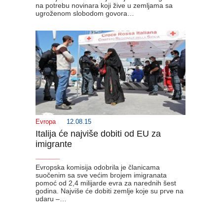
na potrebu novinara koji žive u zemljama sa
ugroženom slobodom govora…
Evropa
12.08.15
Italija će najviše dobiti od EU za
imigrante
_______
Evropska komisija odobrila je članicama
suočenim sa sve većim brojem imigranata
pomoć od 2,4 milijarde evra za narednih šest
godina. Najviše će dobiti zemlje koje su prve na
udaru –…