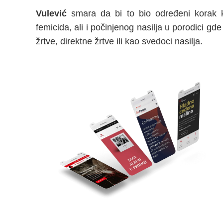
Vulević
smara da bi to bio određeni korak k
femicida, ali i počinjenog nasilja u porodici g
žrtve, direktne žrtve ili kao svedoci nasilja.