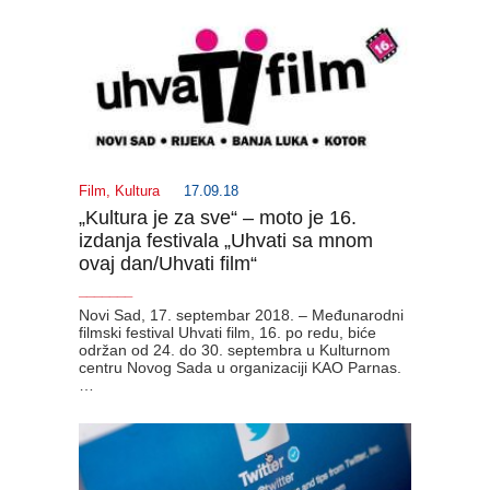
Film
,
Kultura
17.09.18
„Kultura je za sve“ – moto je 16.
izdanja festivala „Uhvati sa mnom
ovaj dan/Uhvati film“
_______
Novi Sad, 17. septembar 2018. – Međunarodni
filmski festival Uhvati film, 16. po redu, biće
održan od 24. do 30. septembra u Kulturnom
centru Novog Sada u organizaciji KAO Parnas.
…