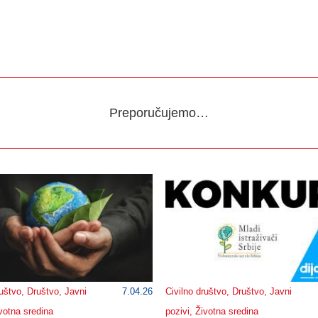
Preporučujemo…
ruštvo
,
Društvo
,
Javni
7.04.26
Civilno društvo
,
Društvo
,
Javni
votna sredina
pozivi
,
Životna sredina