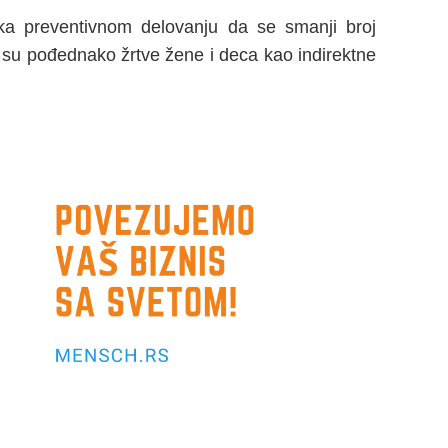
a preventivnom delovanju da se smanji broj
de su pođednako žrtve žene i deca kao indirektne