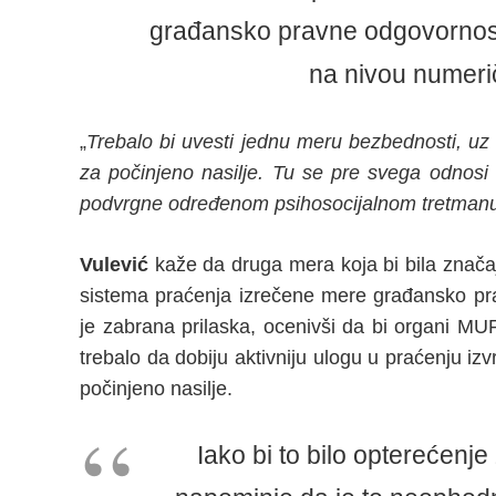
građansko pravne odgovornosti,
na nivou numerič
„
Trebalo bi uvesti jednu meru bezbednosti, u
za počinjeno nasilje. Tu se pre svega odnosi
podvrgne određenom psihosocijalnom tretmanu 
Vulević
kaže da druga mera koja bi bila znača
sistema praćenja izrečene mere građansko pra
je zabrana prilaska, ocenivši da bi organi MUP-
trebalo da dobiju aktivniju ulogu u praćenju i
počinjeno nasilje.
Iako bi to bilo opterećenj