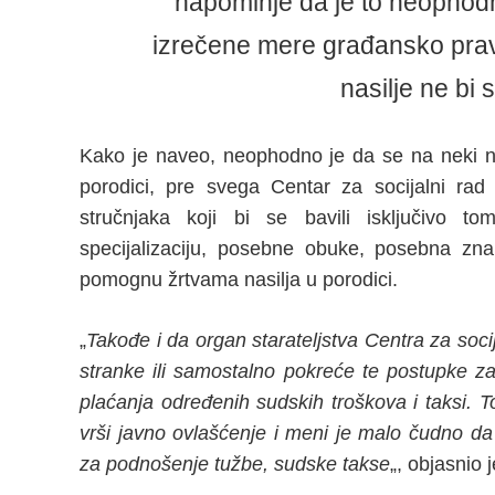
napominje da je to neophodn
izrečene mere građansko prav
nasilje ne bi 
Kako je naveo, neophodno je da se na neki na
porodici, pre svega Centar za socijalni rad
stručnjaka koji bi se bavili isključivo t
specijalizaciju, posebne obuke, posebna zna
pomognu žrtvama nasilja u porodici.
„
Takođe i da organ starateljstva Centra za soci
stranke ili samostalno pokreće te postupke za
plaćanja određenih sudskih troškova i taksi. To
vrši javno ovlašćenje i meni je malo čudno da
za podnošenje tužbe, sudske takse
„, objasnio 