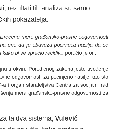
 rezultati tih analiza su samo
kih pokazatelja.
z izrečene mere građansko-pravne odgovornosti
 na ono da je obaveza počinioca nasilja da se
kako bi se sprečio recidiv
„, poručio je on.
jnu u okviru Porodičnog zakona jeste uvođenje
vne odgovornosti za počinjeno nasilje kao što
a i organ starateljstva Centra za socijalni rad
zvršenja mera građansko-pravne odgovornosti za
e za ta dva sistema,
Vulević