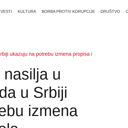
VESTI
KULTURA
BORBA PROTIV KORUPCIJE
DRUŠTVO
 Srbiji ukazuju na potrebu izmena propisa i
 nasilja u
da u Srbiji
rebu izmena