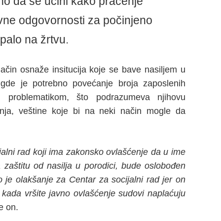
o da se učini kako praćenje
ne odgovornosti za počinjeno
spalo na žrtvu.
čin osnaže insitucija koje se bave nasiljem u
 gde je potrebno povećanje broja zaposlenih
om problematikom, što podrazumeva njihovu
nja, veštine koje bi na neki način mogle da
jalni rad koji ima zakonsko ovlašćenje da u ime
 zaštitu od nasilja u porodici, bude oslobođen
 je olakšanje za Centar za socijalni rad jer on
 kada vršite javno ovlašćenje sudovi naplaćuju
je on.