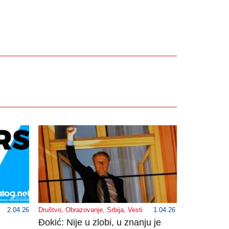
2.04.26
Društvo
,
Obrazovanje
,
Srbija
,
Vesti
1.04.26
Đokić: Nije u zlobi, u znanju je