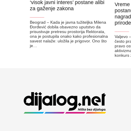
‘visok javni interes’ postane alibi
Vreme j
za gaženje zakona
postanu
_______
nagrad
Beograd – Kada je javna tužiteljka Milena
prirode
Đorđević dobila obavezno uputstvo da
_______
prisustvuje pretresu prostorija Rektorata,
ona je postupila onako kako profesionalna
Valjevo 
savest nalaže: uložila je prigovor. Ono što
često pr
je…
pravo os
aktivizma
konkurs 