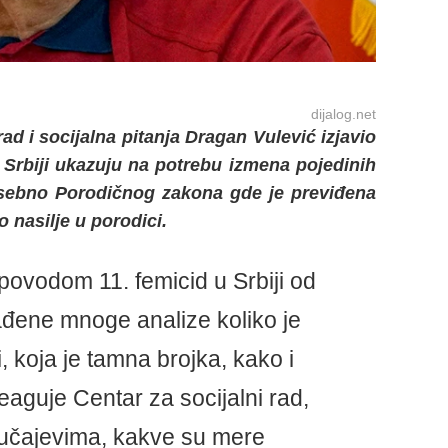
dijalog.net
ad i socijalna pitanja Dragan Vulević izjavio
u Srbiji ukazuju na potrebu izmena pojedinih
osebno Porodičnog zakona gde je previđena
nasilje u porodici.
 povodom 11. femicid u Srbiji od
ađene mnoge analize koliko je
i, koja je tamna brojka, kako i
reaguje Centar za socijalni rad,
lučajevima, kakve su mere