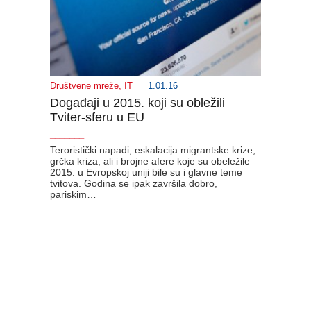
Društvene mreže
,
IT
1.01.16
Događaji u 2015. koji su obležili
Tviter-sferu u EU
_______
Teroristički napadi, eskalacija migrantske krize,
grčka kriza, ali i brojne afere koje su obeležile
2015. u Evropskoj uniji bile su i glavne teme
tvitova. Godina se ipak završila dobro,
pariskim…