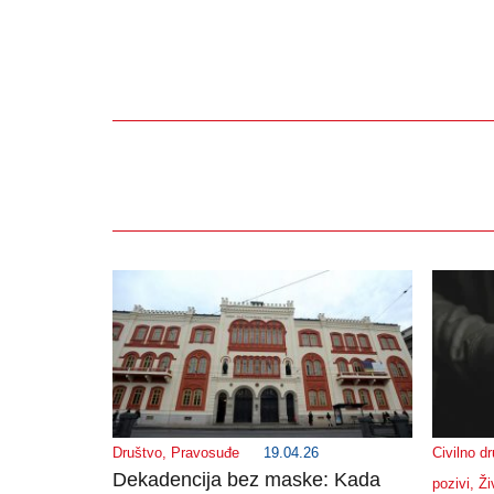
Društvo
,
Pravosuđe
19.04.26
Civilno d
Dekadencija bez maske: Kada
pozivi
,
Ži