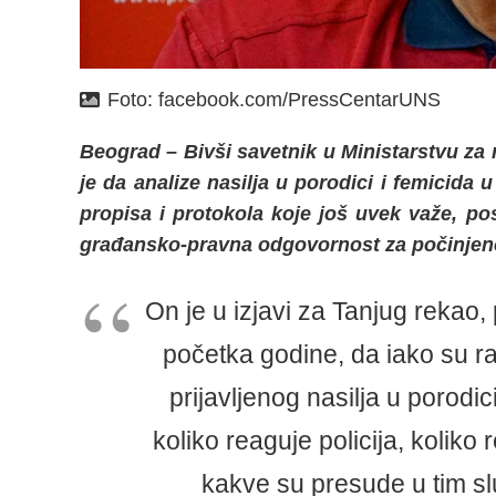
Foto:
facebook.com/PressCentarUNS
Beograd – Bivši savetnik u Ministarstvu za r
je da analize nasilja u porodici i femicida 
propisa i protokola koje još uvek važe, p
građansko-pravna odgovornost za počinjeno 
On je u izjavi za Tanjug rekao,
početka godine, da iako su r
prijavljenog nasilja u porodic
koliko reaguje policija, koliko 
kakve su presude u tim s