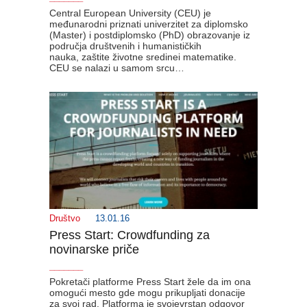
Central European University (CEU) je
međunarodni priznati univerzitet za diplomsko
(Master) i postdiplomsko (PhD) obrazovanje iz
područja društvenih i humanističkih
nauka, zaštite životne sredinei matematike.
CEU se nalazi u samom srcu…
Društvo
13.01.16
Press Start: Crowdfunding za
novinarske priče
_______
Pokretači platforme Press Start žele da im ona
omogući mesto gde mogu prikupljati donacije
za svoj rad. Platforma je svojevrstan odgovor