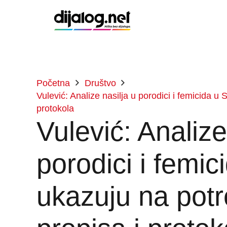
Početna
Društvo
Vulević: Analize nasilja u porodici i femicida u
protokola
Vulević: Analize
porodici i femici
ukazuju na pot