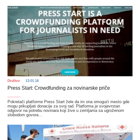
Društvo
13.01.16
Press Start: Crowdfunding za novinarske priče
_______
Pokretači platforme Press Start žele da im ona omogući mesto gde
mogu prikupljati donacije za svoj rad. Platforma je svojevrstan
odgovor na potrebu novinara koji žive u zemljama sa ugroženom
slobodom govora…