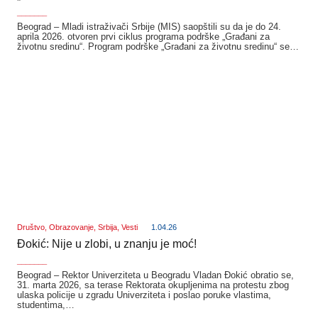
_______
Beograd – Mladi istraživači Srbije (MIS) saopštili su da je do 24.
aprila 2026. otvoren prvi ciklus programa podrške „Građani za
životnu sredinu“. Program podrške „Građani za životnu sredinu“ se…
Društvo
,
Obrazovanje
,
Srbija
,
Vesti
1.04.26
Đokić: Nije u zlobi, u znanju je moć!
_______
Beograd – Rektor Univerziteta u Beogradu Vladan Đokić obratio se,
31. marta 2026, sa terase Rektorata okupljenima na protestu zbog
ulaska policije u zgradu Univerziteta i poslao poruke vlastima,
studentima,…