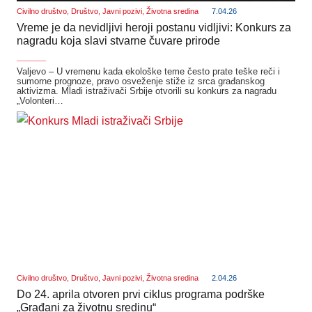
Civilno društvo
,
Društvo
,
Javni pozivi
,
Životna sredina
7.04.26
Vreme je da nevidljivi heroji postanu vidljivi: Konkurs za
nagradu koja slavi stvarne čuvare prirode
_______
Valjevo – U vremenu kada ekološke teme često prate teške reči i
sumorne prognoze, pravo osveženje stiže iz srca građanskog
aktivizma. Mladi istraživači Srbije otvorili su konkurs za nagradu
„Volonteri…
Civilno društvo
,
Društvo
,
Javni pozivi
,
Životna sredina
2.04.26
Do 24. aprila otvoren prvi ciklus programa podrške
„Građani za životnu sredinu“