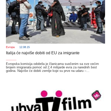
Evropa
12.08.15
Italija će najviše dobiti od EU za imigrante
_______
Evropska komisija odobrila je članicama suočenim sa sve većim
brojem imigranata pomoć od 2,4 milijarde evra za narednih šest
godina. Najviše će dobiti zemlje koje su prve na udaru –…