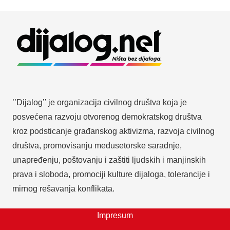
’’Dijalog’’ je organizacija civilnog društva koja je
posvećena razvoju otvorenog demokratskog društva
kroz podsticanje građanskog aktivizma, razvoja civilnog
društva, promovisanju međusetorske saradnje,
unapređenju, poštovanju i zaštiti ljudskih i manjinskih
prava i sloboda, promociji kulture dijaloga, tolerancije i
mirnog rešavanja konflikata.
Impresum