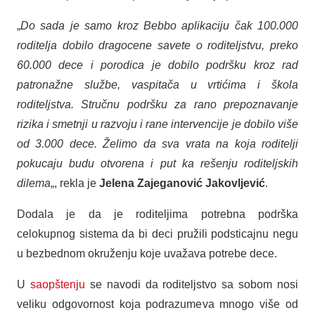
„
Do sada je samo kroz Bebbo aplikaciju čak 100.000
roditelja dobilo dragocene savete o roditeljstvu, preko
60.000 dece i porodica je dobilo podršku kroz rad
patronažne službe, vaspitača u vrtićima i škola
roditeljstva. Stručnu podršku za rano prepoznavanje
rizika i smetnji u razvoju i rane intervencije je dobilo više
od 3.000 dece. Želimo da sva vrata na koja roditelji
pokucaju budu otvorena i put ka rešenju roditeljskih
dilema
„, rekla je
Jelena Zajeganović Jakovljević
.
Dodala je da je roditeljima potrebna podrška
celokupnog sistema da bi deci pružili podsticajnu negu
u bezbednom okruženju koje uvažava potrebe dece.
U
saopštenju
se navodi da roditeljstvo sa sobom nosi
veliku odgovornost koja podrazumeva mnogo više od