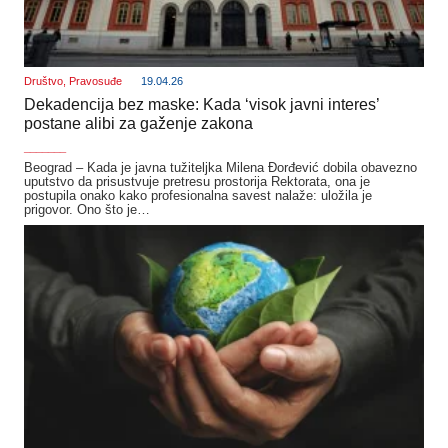
Društvo
,
Pravosuđe
19.04.26
Dekadencija bez maske: Kada ‘visok javni interes’
postane alibi za gaženje zakona
_______
Beograd – Kada je javna tužiteljka Milena Đorđević dobila obavezno
uputstvo da prisustvuje pretresu prostorija Rektorata, ona je
postupila onako kako profesionalna savest nalaže: uložila je
prigovor. Ono što je…