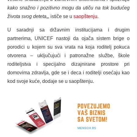
kako snažno i pozitivno mogu da utiču na tok budućeg
života svog deteta
„, ističe se u
saopštenju
.
U saradnji sa državnim institucijama i drugim
partnerima, UNICEF nastoji da ojača sistem brige o
porodici u kojem su sva vrata na koja roditelj pokuca
otvorena – uključujući i patronažne službe, škole
roditeljstva i specijalno dizajnirane prostore pri
domovima zdravlja, gde se i deca i roditelji osećaju kao
kod svoje kuće, dodaje se u saopštenju.