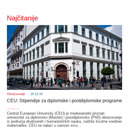
Najčitanije
Obrazovanje
15.12.15
CEU: Stipendije za diplomske i postdiplomske programe
_______
Central European University (CEU) je međunarodni priznati
univerzitet za diplomsko (Master) i postdiplomsko (PhD) obrazovanje
iz područja društvenih i humanističkih nauka, zaštite životne sredinei
matematike. CEU se nalazi u samom srcu…