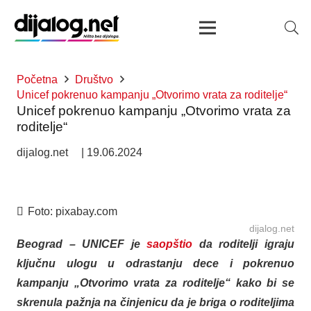
Početna
Društvo
Unicef pokrenuo kampanju „Otvorimo vrata za roditelje“
Unicef pokrenuo kampanju „Otvorimo vrata za
roditelje“
dijalog.net
|
19.06.2024
Foto:
pixabay.com
dijalog.net
Beograd – UNICEF je
saopštio
da roditelji igraju
ključnu ulogu u odrastanju dece i pokrenuo
kampanju „Otvorimo vrata za roditelje“ kako bi se
skrenula pažnja na činjenicu da je briga o roditeljima