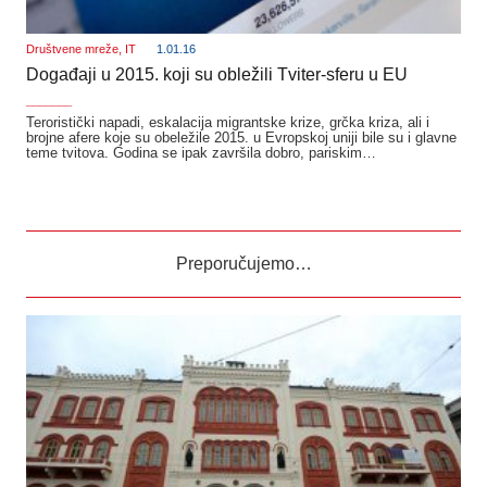
Društvene mreže
,
IT
1.01.16
Događaji u 2015. koji su obležili Tviter-sferu u EU
_______
Teroristički napadi, eskalacija migrantske krize, grčka kriza, ali i
brojne afere koje su obeležile 2015. u Evropskoj uniji bile su i glavne
teme tvitova. Godina se ipak završila dobro, pariskim…
Preporučujemo…