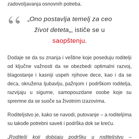
zadovoljavanja osnovnih potreba.
„
Ono postavlja temelj za ceo
život deteta
„, ističe se u
saopštenju
.
Dodaje se da su znanja i veštine koje poseduju roditelji
od ključne važnosti da se obezbedi optimalni razvoj,
blagostanje i kasniji uspeh njihove dece, kao i da se
deca, okružena ljubavlju, pažnjom i podrškom roditelja,
razvijaju u sigurne, samopouzdane osobe koje su
spremne da se suoče sa životnim izazovima.
Roditeljstvo je, kako se navodi, putovanje – a roditeljima
su takođe potrebni saveti i podrška dok se kreću.
„
Roditelji koji dobijaju podršku u roditeljstvu –