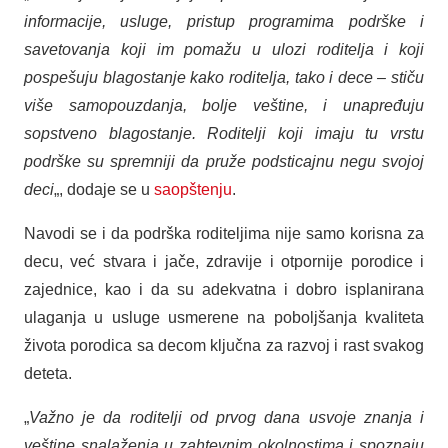
informacije, usluge, pristup programima podrške i
savetovanja koji im pomažu u ulozi roditelja i koji
pospešuju blagostanje kako roditelja, tako i dece – stiču
više samopouzdanja, bolje veštine, i unapređuju
sopstveno blagostanje. Roditelji koji imaju tu vrstu
podrške su spremniji da pruže podsticajnu negu svojoj
deci
„, dodaje se u
saopštenju
.
Navodi se i da podrška roditeljima nije samo korisna za
decu, već stvara i jače, zdravije i otpornije porodice i
zajednice, kao i da su adekvatna i dobro isplanirana
ulaganja u usluge usmerene na poboljšanja kvaliteta
života porodica sa decom ključna za razvoj i rast svakog
deteta.
„
Važno je da roditelji od prvog dana usvoje znanja i
veštine snalaženja u zahtevnim okolnostima i spoznaju