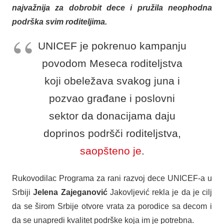
najvažnija za dobrobit dece i pružila neophodna
podrška svim roditeljima.
UNICEF je pokrenuo kampanju
povodom Meseca roditeljstva
koji obeležava svakog juna i
pozvao građane i poslovni
sektor da donacijama daju
doprinos podršči roditeljstva,
saopšteno je
.
Rukovodilac Programa za rani razvoj dece UNICEF-a u
Srbiji
Jelena Zajeganović
Jakovljević rekla je da je cilj
da se širom Srbije otvore vrata za porodice sa decom i
da se unapredi kvalitet podrške koja im je potrebna.