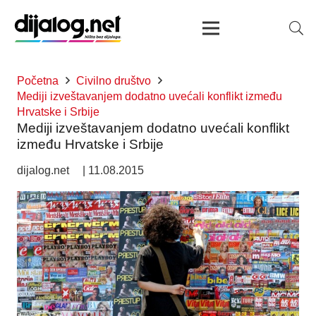
Početna
Civilno društvo
Mediji izveštavanjem dodatno uvećali konflikt između
Hrvatske i Srbije
Mediji izveštavanjem dodatno uvećali konflikt
između Hrvatske i Srbije
dijalog.net
|
11.08.2015