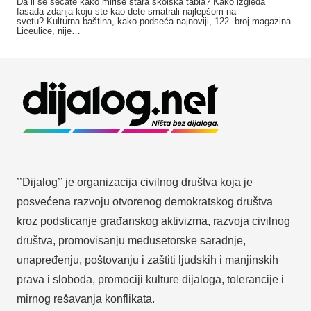
Da li se sećate kako miriše stara školska tabla? Kako izgleda
fasada zdanja koju ste kao dete smatrali najlepšom na
svetu? Kulturna baština, kako podseća najnoviji, 122. broj magazina
Liceulice, nije…
’’Dijalog’’ je organizacija civilnog društva koja je
posvećena razvoju otvorenog demokratskog društva
kroz podsticanje građanskog aktivizma, razvoja civilnog
društva, promovisanju međusetorske saradnje,
unapređenju, poštovanju i zaštiti ljudskih i manjinskih
prava i sloboda, promociji kulture dijaloga, tolerancije i
mirnog rešavanja konflikata.