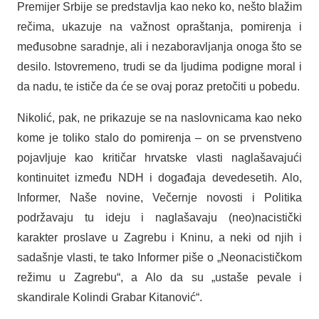
Premijer Srbije se predstavlja kao neko ko, nešto blažim
rečima, ukazuje na važnost opraštanja, pomirenja i
međusobne saradnje, ali i nezaboravljanja onoga što se
desilo. Istovremeno, trudi se da ljudima podigne moral i
da nadu, te ističe da će se ovaj poraz pretočiti u pobedu.
Nikolić, pak, ne prikazuje se na naslovnicama kao neko
kome je toliko stalo do pomirenja – on se prvenstveno
pojavljuje kao kritičar hrvatske vlasti naglašavajući
kontinuitet između NDH i događaja devedesetih. Alo,
Informer, Naše novine, Večernje novosti i Politika
podržavaju tu ideju i naglašavaju (neo)nacistički
karakter proslave u Zagrebu i Kninu, a neki od njih i
sadašnje vlasti, te tako Informer piše o „Neonacističkom
režimu u Zagrebu“, a Alo da su „ustaše pevale i
skandirale Kolindi Grabar Kitanović“.