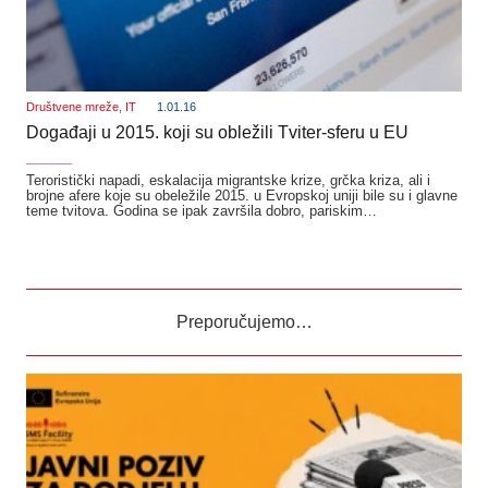
Društvene mreže
,
IT
1.01.16
Događaji u 2015. koji su obležili Tviter-sferu u EU
_______
Teroristički napadi, eskalacija migrantske krize, grčka kriza, ali i
brojne afere koje su obeležile 2015. u Evropskoj uniji bile su i glavne
teme tvitova. Godina se ipak završila dobro, pariskim…
Preporučujemo…