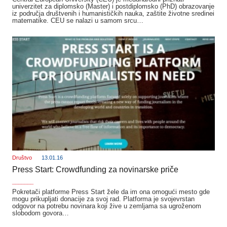
univerzitet za diplomsko (Master) i postdiplomsko (PhD) obrazovanje
iz područja društvenih i humanističkih nauka, zaštite životne sredinei
matematike. CEU se nalazi u samom srcu…
Društvo
13.01.16
Press Start: Crowdfunding za novinarske priče
_______
Pokretači platforme Press Start žele da im ona omogući mesto gde
mogu prikupljati donacije za svoj rad. Platforma je svojevrstan
odgovor na potrebu novinara koji žive u zemljama sa ugroženom
slobodom govora…