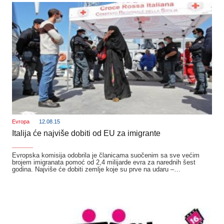
Evropa
12.08.15
Italija će najviše dobiti od EU za imigrante
_______
Evropska komisija odobrila je članicama suočenim sa sve većim
brojem imigranata pomoć od 2,4 milijarde evra za narednih šest
godina. Najviše će dobiti zemlje koje su prve na udaru –…