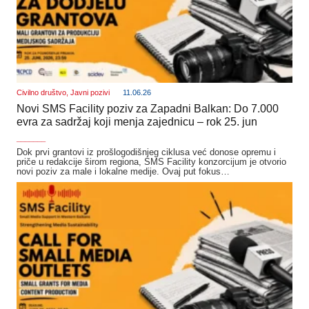
Civilno društvo
,
Javni pozivi
11.06.26
Novi SMS Facility poziv za Zapadni Balkan: Do 7.000
evra za sadržaj koji menja zajednicu – rok 25. jun
_______
Dok prvi grantovi iz prošlogodišnjeg ciklusa već donose opremu i
priče u redakcije širom regiona, SMS Facility konzorcijum je otvorio
novi poziv za male i lokalne medije. Ovaj put fokus…