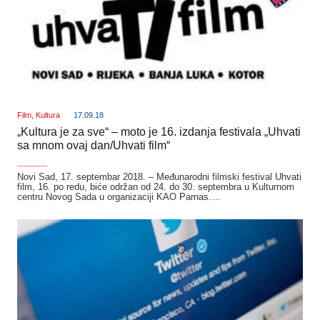
Film
,
Kultura
17.09.18
„Kultura je za sve“ – moto je 16. izdanja festivala „Uhvati
sa mnom ovaj dan/Uhvati film“
_______
Novi Sad, 17. septembar 2018. – Međunarodni filmski festival Uhvati
film, 16. po redu, biće održan od 24. do 30. septembra u Kulturnom
centru Novog Sada u organizaciji KAO Parnas.…