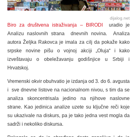
dijalog.net
Biro za društvena istraživanja – BIRODI
uradio je
Analizu naslovnih strana dnevnih novina. Analiza
autora Željka Rakovca je imala za cilj da pokaže kako
srpske novine pišu o vojnoj akciji „Oluja“ i kako
izveštavaju o obeležavanju godišnjice u Srbiji i
Hrvatskoj.
Vremenski okvir obuhvatio je izdanja od 3. do 6. avgusta
i sve dnevne listove na nacionalnom nivou, s tim da se
analiza skoncentrisala jedino na njihove naslovne
strane. Kao jedinica analize uzete su ključne reči koje
su ukazivale na diskurs, pa je tako jedna vest mogla da
sadrži i nekoliko diskursa.