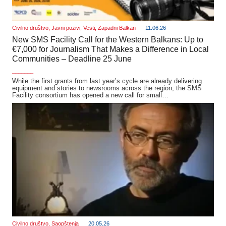
Civilno društvo
,
Javni pozivi
,
Vesti
,
Zapadni Balkan
11.06.26
New SMS Facility Call for the Western Balkans: Up to
€7,000 for Journalism That Makes a Difference in Local
Communities – Deadline 25 June
_______
While the first grants from last year’s cycle are already delivering
equipment and stories to newsrooms across the region, the SMS
Facility consortium has opened a new call for small…
Civilno društvo
,
Saopštenja
20.05.26