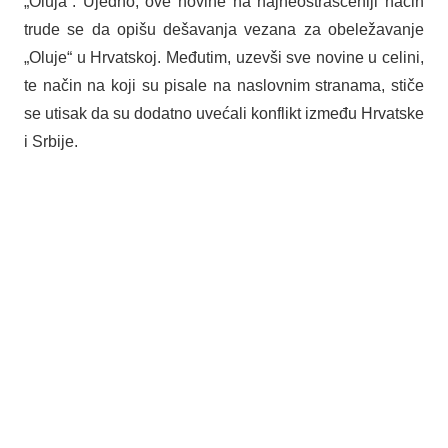
„Oluja“. Ujedno, ove novine na najneostrašćeniji način
trude se da opišu dešavanja vezana za obeležavanje
„Oluje“ u Hrvatskoj. Međutim, uzevši sve novine u celini,
te način na koji su pisale na naslovnim stranama, stiče
se utisak da su dodatno uvećali konflikt između Hrvatske
i Srbije.