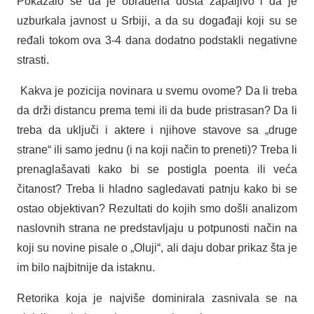
Pokazalo se da je obrađena dosta zapaljivo i da je
uzburkala javnost u Srbiji, a da su događaji koji su se
ređali tokom ova 3-4 dana dodatno podstakli negativne
strasti.
Kakva je pozicija novinara u svemu ovome? Da li treba
da drži distancu prema temi ili da bude pristrasan? Da li
treba da uključi i aktere i njihove stavove sa „druge
strane“ ili samo jednu (i na koji način to preneti)? Treba li
prenaglašavati kako bi se postigla poenta ili veća
čitanost? Treba li hladno sagledavati patnju kako bi se
ostao objektivan? Rezultati do kojih smo došli analizom
naslovnih strana ne predstavljaju u potpunosti način na
koji su novine pisale o „Oluji“, ali daju dobar prikaz šta je
im bilo najbitnije da istaknu.
Retorika koja je najviše dominirala zasnivala se na