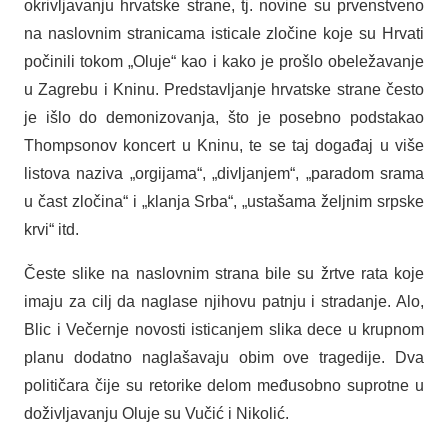
okrivljavanju hrvatske strane, tj. novine su prvenstveno
na naslovnim stranicama isticale zločine koje su Hrvati
počinili tokom „Oluje“ kao i kako je prošlo obeležavanje
u Zagrebu i Kninu. Predstavljanje hrvatske strane često
je išlo do demonizovanja, što je posebno podstakao
Thompsonov koncert u Kninu, te se taj događaj u više
listova naziva „orgijama“, „divljanjem“, „paradom srama
u čast zločina“ i „klanja Srba“, „ustašama željnim srpske
krvi“ itd.
Česte slike na naslovnim strana bile su žrtve rata koje
imaju za cilj da naglase njihovu patnju i stradanje. Alo,
Blic i Večernje novosti isticanjem slika dece u krupnom
planu dodatno naglašavaju obim ove tragedije. Dva
političara čije su retorike delom međusobno suprotne u
doživljavanju Oluje su Vučić i Nikolić.