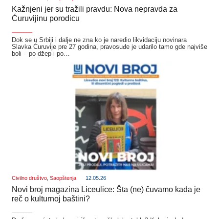
Kažnjeni jer su tražili pravdu: Nova nepravda za
Ćuruvijinu porodicu
_______
Dok se u Srbiji i dalje ne zna ko je naredio likvidaciju novinara
Slavka Ćuruvije pre 27 godina, pravosuđe je udarilo tamo gde najviše
boli – po džep i po…
Civilno društvo
,
Saopštenja
12.05.26
Novi broj magazina Liceulice: Šta (ne) čuvamo kada je
reč o kulturnoj baštini?
_______