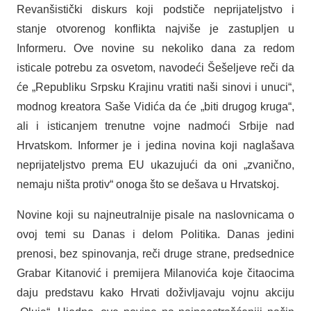
Revanšistički diskurs koji podstiče neprijateljstvo i
stanje otvorenog konflikta najviše je zastupljen u
Informeru. Ove novine su nekoliko dana za redom
isticale potrebu za osvetom, navodeći Šešeljeve reči da
će „Republiku Srpsku Krajinu vratiti naši sinovi i unuci“,
modnog kreatora Saše Vidića da će „biti drugog kruga“,
ali i isticanjem trenutne vojne nadmoći Srbije nad
Hrvatskom. Informer je i jedina novina koji naglašava
neprijateljstvo prema EU ukazujući da oni „zvanično,
nemaju ništa protiv“ onoga što se dešava u Hrvatskoj.
Novine koji su najneutralnije pisale na naslovnicama o
ovoj temi su Danas i delom Politika. Danas jedini
prenosi, bez spinovanja, reči druge strane, predsednice
Grabar Kitanović i premijera Milanovića koje čitaocima
daju predstavu kako Hrvati doživljavaju vojnu akciju