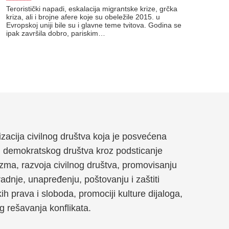
Teroristički napadi, eskalacija migrantske krize, grčka
kriza, ali i brojne afere koje su obeležile 2015. u
Evropskoj uniji bile su i glavne teme tvitova. Godina se
ipak završila dobro, pariskim…
anizacija civilnog društva koja je posvećena
g demokratskog društva kroz podsticanje
zma, razvoja civilnog društva, promovisanju
dnje, unapređenju, poštovanju i zaštiti
kih prava i sloboda, promociji kulture dijaloga,
og rešavanja konflikata.