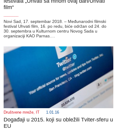
festivala „Uhvati sa mnom ovaj dan/Uhvati
film“
_______
Novi Sad, 17. septembar 2018. – Međunarodni filmski
festival Uhvati film, 16. po redu, biće održan od 24. do
30. septembra u Kulturnom centru Novog Sada u
organizaciji KAO Parnas.…
Društvene mreže
,
IT
1.01.16
Događaji u 2015. koji su obležili Tviter-sferu u
EU
_______