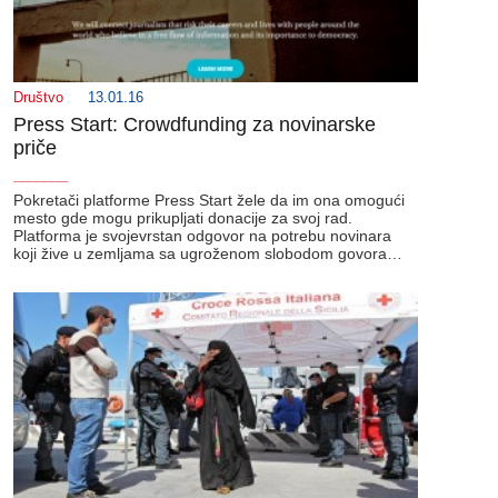
Društvo
13.01.16
Press Start: Crowdfunding za novinarske
priče
_______
Pokretači platforme Press Start žele da im ona omogući
mesto gde mogu prikupljati donacije za svoj rad.
Platforma je svojevrstan odgovor na potrebu novinara
koji žive u zemljama sa ugroženom slobodom govora…