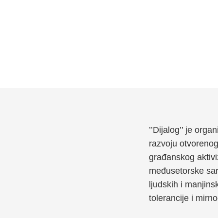
’’Dijalog’’ je org
razvoju otvoreno
građanskog aktivi
međusetorske sara
ljudskih i manjins
tolerancije i mirn