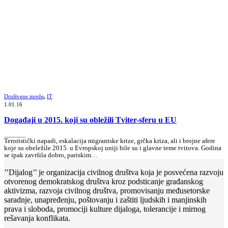
Društvene mreže
,
IT
1.01.16
Događaji u 2015. koji su obležili Tviter-sferu u EU
_______
Teroristički napadi, eskalacija migrantske krize, grčka kriza, ali i brojne afere
koje su obeležile 2015. u Evropskoj uniji bile su i glavne teme tvitova. Godina
se ipak završila dobro, pariskim…
’’Dijalog’’ je organizacija civilnog društva koja je posvećena razvoju
otvorenog demokratskog društva kroz podsticanje građanskog
aktivizma, razvoja civilnog društva, promovisanju međusetorske
saradnje, unapređenju, poštovanju i zaštiti ljudskih i manjinskih
prava i sloboda, promociji kulture dijaloga, tolerancije i mirnog
rešavanja konflikata.