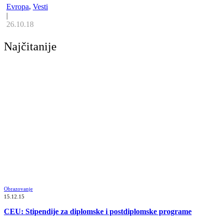
Evropa
,
Vesti
|
26.10.18
Najčitanije
Obrazovanje
15.12.15
CEU: Stipendije za diplomske i postdiplomske programe