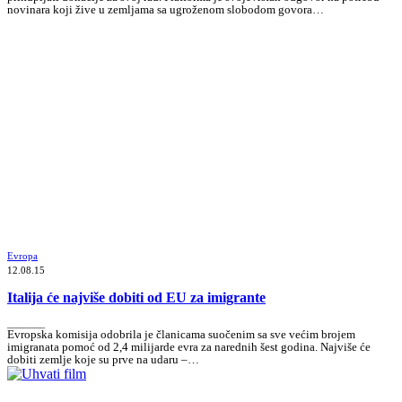
novinara koji žive u zemljama sa ugroženom slobodom govora…
Evropa
12.08.15
Italija će najviše dobiti od EU za imigrante
_______
Evropska komisija odobrila je članicama suočenim sa sve većim brojem
imigranata pomoć od 2,4 milijarde evra za narednih šest godina. Najviše će
dobiti zemlje koje su prve na udaru –…