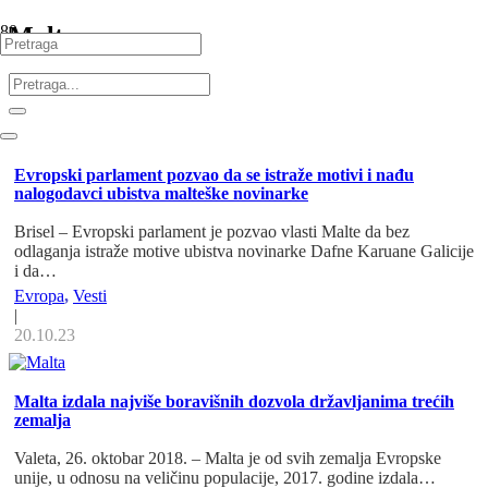
Malta
Evropski parlament pozvao da se istraže motivi i nađu
nalogodavci ubistva malteške novinarke
Brisel – Evropski parlament je pozvao vlasti Malte da bez
odlaganja istraže motive ubistva novinarke Dafne Karuane Galicije
i da…
Evropa
,
Vesti
|
20.10.23
Malta izdala najviše boravišnih dozvola državljanima trećih
zemalja
Valeta, 26. oktobar 2018. – Malta je od svih zemalja Evropske
unije, u odnosu na veličinu populacije, 2017. godine izdala…