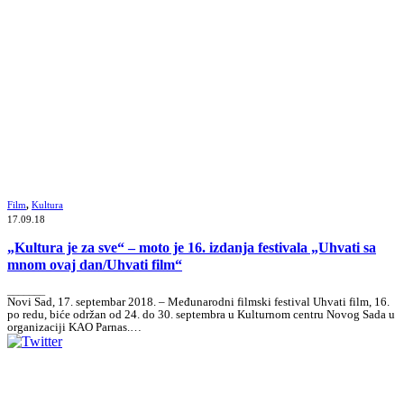
Film
,
Kultura
17.09.18
„Kultura je za sve“ – moto je 16. izdanja festivala „Uhvati sa
mnom ovaj dan/Uhvati film“
_______
Novi Sad, 17. septembar 2018. – Međunarodni filmski festival Uhvati film, 16.
po redu, biće održan od 24. do 30. septembra u Kulturnom centru Novog Sada u
organizaciji KAO Parnas.…