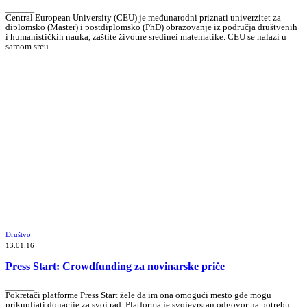
_______
Central European University (CEU) je međunarodni priznati univerzitet za
diplomsko (Master) i postdiplomsko (PhD) obrazovanje iz područja društvenih
i humanističkih nauka, zaštite životne sredinei matematike. CEU se nalazi u
samom srcu…
Društvo
13.01.16
Press Start: Crowdfunding za novinarske priče
_______
Pokretači platforme Press Start žele da im ona omogući mesto gde mogu
prikupljati donacije za svoj rad. Platforma je svojevrstan odgovor na potrebu