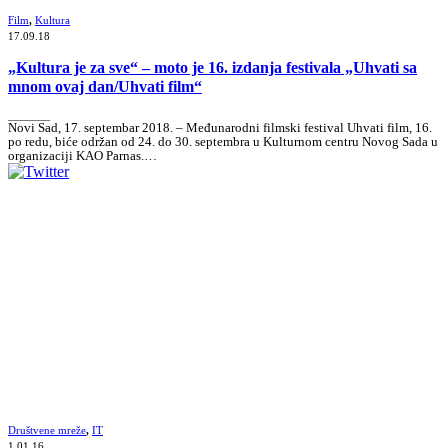
Film
,
Kultura
17.09.18
„Kultura je za sve“ – moto je 16. izdanja festivala „Uhvati sa
mnom ovaj dan/Uhvati film“
_______
Novi Sad, 17. septembar 2018. – Međunarodni filmski festival Uhvati film, 16.
po redu, biće održan od 24. do 30. septembra u Kulturnom centru Novog Sada u
organizaciji KAO Parnas.…
Društvene mreže
,
IT
1.01.16