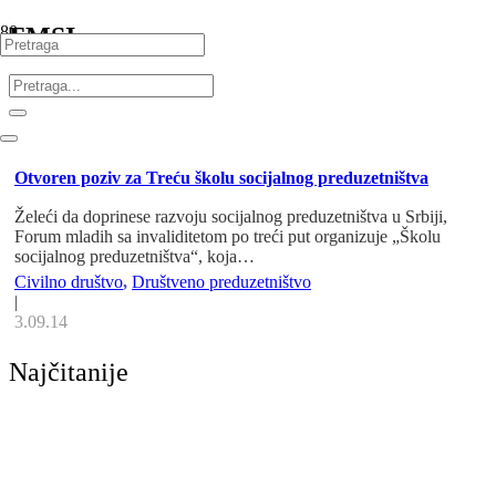
FMSI
Otvoren poziv za Treću školu socijalnog preduzetništva
Želeći da doprinese razvoju socijalnog preduzetništva u Srbiji,
Forum mladih sa invaliditetom po treći put organizuje „Školu
socijalnog preduzetništva“, koja…
Civilno društvo
,
Društveno preduzetništvo
|
3.09.14
Najčitanije