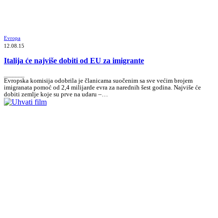
Evropa
12.08.15
Italija će najviše dobiti od EU za imigrante
_______
Evropska komisija odobrila je članicama suočenim sa sve većim brojem
imigranata pomoć od 2,4 milijarde evra za narednih šest godina. Najviše će
dobiti zemlje koje su prve na udaru –…