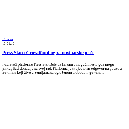
Društvo
13.01.16
Press Start: Crowdfunding za novinarske priče
_______
Pokretači platforme Press Start žele da im ona omogući mesto gde mogu
prikupljati donacije za svoj rad. Platforma je svojevrstan odgovor na potrebu
novinara koji žive u zemljama sa ugroženom slobodom govora…