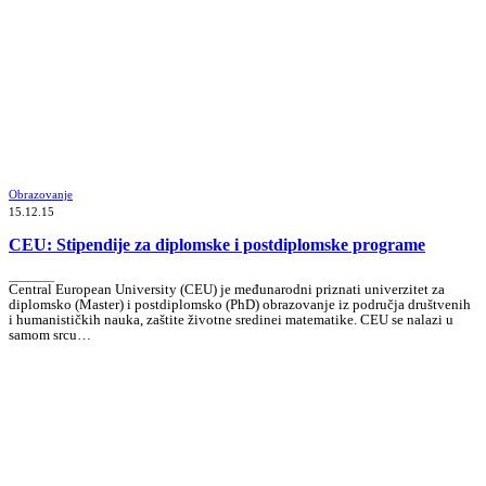
Obrazovanje
15.12.15
CEU: Stipendije za diplomske i postdiplomske programe
_______
Central European University (CEU) je međunarodni priznati univerzitet za
diplomsko (Master) i postdiplomsko (PhD) obrazovanje iz područja društvenih
i humanističkih nauka, zaštite životne sredinei matematike. CEU se nalazi u
samom srcu…