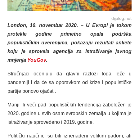
dijalog.net
London, 10. novembar 2020. – U Evropi je tokom
protekle godine primetno opala podrška
populističkim uverenjima, pokazuju rezultati ankete
koju je sprovela agencija za istraživanje javnog
mnjenja
YouGov
.
Stručnjaci ocenjuju da glavni razlozi toga leže u
pandemiji i da će sa oporavkom od krize i populističke
partije ponovo ojačati.
Manji ili veći pad populističkih tendencija zabeležen je
2020. godine u svih osam evropskih zemalja u kojima je
istraživanje sprovedeno i 2019. godine.
Politički naučnici su bili iznenađeni velikim padom, ali