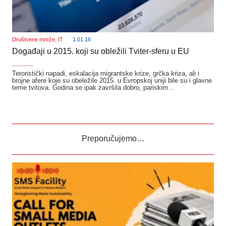
Društvene mreže
,
IT
1.01.16
Događaji u 2015. koji su obležili Tviter-sferu u EU
_______
Teroristički napadi, eskalacija migrantske krize, grčka kriza, ali i
brojne afere koje su obeležile 2015. u Evropskoj uniji bile su i glavne
teme tvitova. Godina se ipak završila dobro, pariskim…
Preporučujemo…