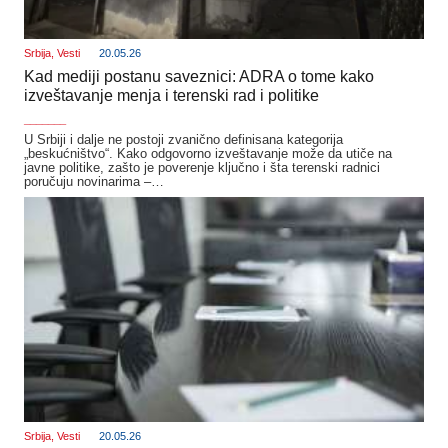
Srbija
,
Vesti
20.05.26
Kad mediji postanu saveznici: ADRA o tome kako
izveštavanje menja i terenski rad i politike
_______
U Srbiji i dalje ne postoji zvanično definisana kategorija
„beskućništvo“. Kako odgovorno izveštavanje može da utiče na
javne politike, zašto je poverenje ključno i šta terenski radnici
poručuju novinarima –…
Srbija
,
Vesti
20.05.26