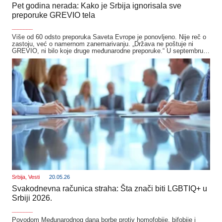
Pet godina nerada: Kako je Srbija ignorisala sve
preporuke GREVIO tela
_______
Više od 60 odsto preporuka Saveta Evrope je ponovljeno. Nije reč o
zastoju, već o namernom zanemarivanju. „Država ne poštuje ni
GREVIO, ni bilo koje druge međunarodne preporuke.“ U septembru…
Srbija
,
Vesti
20.05.26
Svakodnevna računica straha: Šta znači biti LGBTIQ+ u
Srbiji 2026.
_______
Povodom Međunarodnog dana borbe protiv homofobije, bifobije i