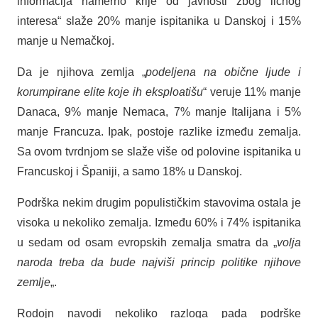
informacija namerno krije od javnosti zbog ličnog
interesa“ slaže 20% manje ispitanika u Danskoj i 15%
manje u Nemačkoj.
Da je njihova zemlja „
podeljena na obične ljude i
korumpirane elite koje ih eksploatišu
“ veruje 11% manje
Danaca, 9% manje Nemaca, 7% manje Italijana i 5%
manje Francuza. Ipak, postoje razlike između zemalja.
Sa ovom tvrdnjom se slaže više od polovine ispitanika u
Francuskoj i Španiji, a samo 18% u Danskoj.
Podrška nekim drugim populističkim stavovima ostala je
visoka u nekoliko zemalja. Između 60% i 74% ispitanika
u sedam od osam evropskih zemalja smatra da „
volja
naroda treba da bude najviši princip politike njihove
zemlje
„.
Rodojn navodi nekoliko razloga pada podrške