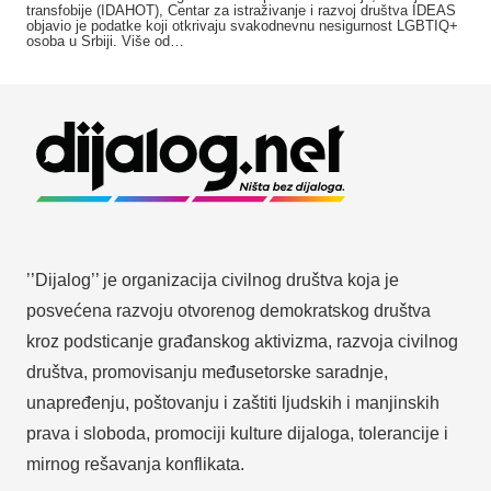
transfobije (IDAHOT), Centar za istraživanje i razvoj društva IDEAS
objavio je podatke koji otkrivaju svakodnevnu nesigurnost LGBTIQ+
osoba u Srbiji. Više od…
’’Dijalog’’ je organizacija civilnog društva koja je
posvećena razvoju otvorenog demokratskog društva
kroz podsticanje građanskog aktivizma, razvoja civilnog
društva, promovisanju međusetorske saradnje,
unapređenju, poštovanju i zaštiti ljudskih i manjinskih
prava i sloboda, promociji kulture dijaloga, tolerancije i
mirnog rešavanja konflikata.