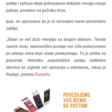
partije i njihove ideje jednostavno dobijale mnogo manje
pažnje, posebno na početku krize.
Ipak, on upozorava da je to verovatno samo privremeno
zatišje.
„
Stvari se već brzo menjaju sa drugim talasom. Teorije
zavere rastu, stanovništvo postaje sve više polarizovano
po pitanju mera koje vlade preduzimaju. To je prilika za
populiste. Nekoliko populističkih partija radikalne
desnice se izgleda već oporavlja u anketama
„, rekao je
Rodojn, prenosi
Euractiv
.