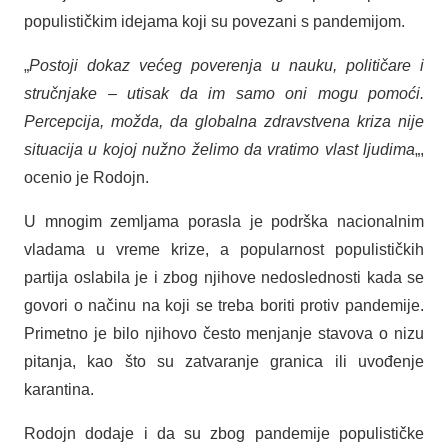
populističkim idejama koji su povezani s pandemijom.
„
Postoji dokaz većeg poverenja u nauku, političare i
stručnjake – utisak da im samo oni mogu pomoći.
Percepcija, možda, da globalna zdravstvena kriza nije
situacija u kojoj nužno želimo da vratimo vlast ljudima
„,
ocenio je Rodojn.
U mnogim zemljama porasla je podrška nacionalnim
vladama u vreme krize, a popularnost populističkih
partija oslabila je i zbog njihove nedoslednosti kada se
govori o načinu na koji se treba boriti protiv pandemije.
Primetno je bilo njihovo često menjanje stavova o nizu
pitanja, kao što su zatvaranje granica ili uvođenje
karantina.
Rodojn dodaje i da su zbog pandemije populističke