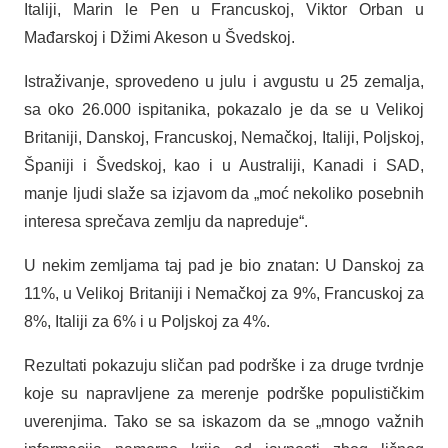
Italiji, Marin le Pen u Francuskoj, Viktor Orban u
Mađarskoj i Džimi Akeson u Švedskoj.
Istraživanje, sprovedeno u julu i avgustu u 25 zemalja,
sa oko 26.000 ispitanika, pokazalo je da se u Velikoj
Britaniji, Danskoj, Francuskoj, Nemačkoj, Italiji, Poljskoj,
Španiji i Švedskoj, kao i u Australiji, Kanadi i SAD,
manje ljudi slaže sa izjavom da „moć nekoliko posebnih
interesa sprečava zemlju da napreduje“.
U nekim zemljama taj pad je bio znatan: U Danskoj za
11%, u Velikoj Britaniji i Nemačkoj za 9%, Francuskoj za
8%, Italiji za 6% i u Poljskoj za 4%.
Rezultati pokazuju sličan pad podrške i za druge tvrdnje
koje su napravljene za merenje podrške populističkim
uverenjima. Tako se sa iskazom da se „mnogo važnih