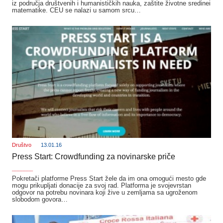
iz područja društvenih i humanističkih nauka, zaštite životne sredinei
matematike. CEU se nalazi u samom srcu…
Društvo
13.01.16
Press Start: Crowdfunding za novinarske priče
_______
Pokretači platforme Press Start žele da im ona omogući mesto gde
mogu prikupljati donacije za svoj rad. Platforma je svojevrstan
odgovor na potrebu novinara koji žive u zemljama sa ugroženom
slobodom govora…