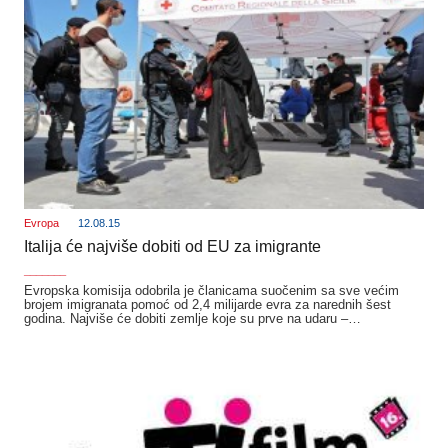
Evropa
12.08.15
Italija će najviše dobiti od EU za imigrante
_______
Evropska komisija odobrila je članicama suočenim sa sve većim
brojem imigranata pomoć od 2,4 milijarde evra za narednih šest
godina. Najviše će dobiti zemlje koje su prve na udaru –…