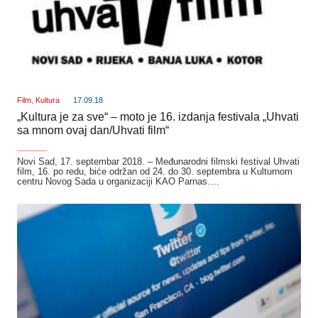
Film
,
Kultura
17.09.18
„Kultura je za sve“ – moto je 16. izdanja festivala „Uhvati
sa mnom ovaj dan/Uhvati film“
_______
Novi Sad, 17. septembar 2018. – Međunarodni filmski festival Uhvati
film, 16. po redu, biće održan od 24. do 30. septembra u Kulturnom
centru Novog Sada u organizaciji KAO Parnas.…