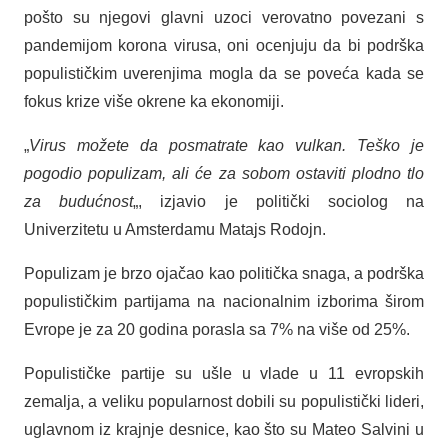
pošto su njegovi glavni uzoci verovatno povezani s
pandemijom korona virusa, oni ocenjuju da bi podrška
populističkim uverenjima mogla da se poveća kada se
fokus krize više okrene ka ekonomiji.
„
Virus možete da posmatrate kao vulkan. Teško je
pogodio populizam, ali će za sobom ostaviti plodno tlo
za budućnost
„, izjavio je politički sociolog na
Univerzitetu u Amsterdamu Matajs Rodojn.
Populizam je brzo ojačao kao politička snaga, a podrška
populističkim partijama na nacionalnim izborima širom
Evrope je za 20 godina porasla sa 7% na više od 25%.
Populističke partije su ušle u vlade u 11 evropskih
zemalja, a veliku popularnost dobili su populistički lideri,
uglavnom iz krajnje desnice, kao što su Mateo Salvini u