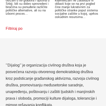
održani u 89 gradova i opština u
klijentelizam ne zaobilaze ni
Srbiji, bili su dobro sprovedeni i
oblasti koje se na prvi pogled
biračima su ponuđene različite
čine manje lukrativnim za
političke alternative, ali su na
političke stranke poput sistema
izborni proces…
socijalne zaštite u kojoj, uprkos
oskudnim resursima…
Filtriraj po
’’Dijalog’’ je organizacija civilnog društva koja je
posvećena razvoju otvorenog demokratskog društva
kroz podsticanje građanskog aktivizma, razvoja civilnog
društva, promovisanju međusetorske saradnje,
unapređenju, poštovanju i zaštiti ljudskih i manjinskih
prava i sloboda, promociji kulture dijaloga, tolerancije i
mirnog rešavanja konflikata.