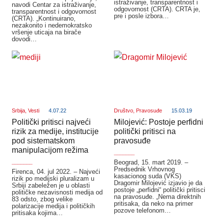
istraživanje, transparentnost i
navodi Centar za istraživanje,
odgovornost (CRTA). CRTA je,
transparentnost i odgovornost
pre i posle izbora…
(CRTA). „Kontinuirano,
nezakonito i nedemokratsko
vršenje uticaja na birače
dovodi…
Srbija
,
Vesti
4.07.22
Društvo
,
Pravosuđe
15.03.19
Politički pritisci najveći
Milojević: Postoje perfidni
rizik za medije, institucije
politički pritisci na
pod sistematskom
pravosuđe
manipulacijom režima
_______
_______
Beograd, 15. mart 2019. –
Predsednik Vrhovnog
Firenca, 04. jul 2022. – Najveći
kasacionog suda (VKS)
rizik po medijski pluralizam u
Dragomir Milojević izjavio je da
Srbiji zabeležen je u oblasti
postoje „perfidni“ politički pritisci
političke nezavisnosti medija od
na pravosuđe. „Nema direktnih
83 odsto, zbog velike
pritisaka, da neko na primer
polarizacije medija i političkih
pozove telefonom…
pritisaka kojima…