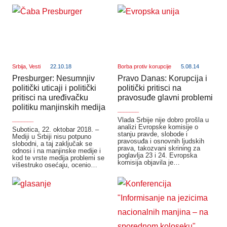
Srbija
,
Vesti
22.10.18
Borba protiv korupcije
5.08.14
Presburger: Nesumnjiv
Pravo Danas: Korupcija i
politički uticaji i politički
politički pritisci na
pritisci na uređivačku
pravosuđe glavni problemi
politiku manjinskih medija
_______
_______
Vlada Srbije nije dobro prošla u
analizi Evropske komisije o
Subotica, 22. oktobar 2018. –
stanju pravde, slobode i
Mediji u Srbiji nisu potpuno
pravosuđa i osnovnih ljudskih
slobodni, a taj zaključak se
prava, takozvani skrining za
odnosi i na manjinske medije i
poglavlja 23 i 24. Evropska
kod te vrste medija problemi se
komisija objavila je…
višestruko osećaju, ocenio…