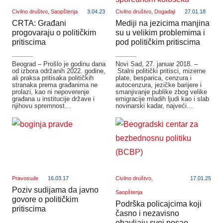
Civilno društvo
,
Saopštenja
3.04.23
Civilno društvo
,
Događaji
27.01.18
CRTA: Građani
Mediji na jezicima manjina
progovaraju o političkim
su u velikim problemima i
pritiscima
pod političkim pritiscima
_______
_______
Beograd – Prošlo je godinu dana
Novi Sad, 27. januar 2018. –
od izbora održanih 2022. godine,
Stalni politički pritisci, mizerne
ali praksa pritisaka političkih
plate, besparica, cenzura i
stranaka prema građanima ne
autocenzura, jezičke barijere i
prolazi, kao ni nepoverenje
smanjivanje publike zbog velike
građana u institucije države i
emigracije mladih ljudi kao i slab
njihovu spremnost…
novinarski kadar, najveći…
Pravosuđe
16.03.17
Civilno društvo
,
17.01.25
Poziv sudijama da javno
Saopštenja
govore o političkim
Podrška policajcima koji
pritiscima
časno i nezavisno
_______
obavljaju svoj posao