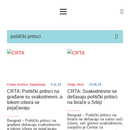
Civilno društvo
,
Saopštenja
4.11.23
Srbija
,
Vesti
13.05.23
CRTA: Politički pritisci na
CRTA: Svakodnevno se
građane su svakodnevni, a
dešavaju politički pritisci
tokom izbora se
na birače u Srbiji
pojačavaju
_______
_______
Beograd – Politički pritisci na
birače ne dešavaju se samo uoči
Beograd – Politički pritisci na
izbora, već gotovo svakodnevno,
građane dešavaju svakodnevno,
saopštio je Centar za
a tokom izbora se pojačavaju,