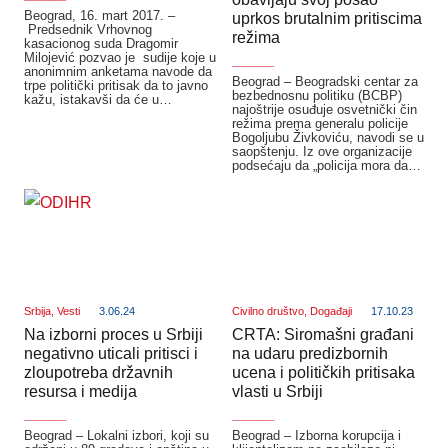
Beograd, 16. mart 2017. –
uprkos brutalnim pritiscima
Predsednik Vrhovnog
režima
kasacionog suda Dragomir
Milojević pozvao je sudije koje u
_______
anonimnim anketama navode da
Beograd – Beogradski centar za
trpe politički pritisak da to javno
bezbednosnu politiku (BCBP)
kažu, istakavši da će u…
najoštrije osuđuje osvetnički čin
režima prema generalu policije
Bogoljubu Živkoviću, navodi se u
saopštenju. Iz ove organizacije
podsećaju da „policija mora da…
Srbija
,
Vesti
3.06.24
Civilno društvo
,
Događaji
17.10.23
Na izborni proces u Srbiji
CRTA: Siromašni građani
negativno uticali pritisci i
na udaru predizbornih
zloupotreba državnih
ucena i političkih pritisaka
resursa i medija
vlasti u Srbiji
_______
_______
Beograd – Lokalni izbori, koji su
Beograd – Izborna korupcija i